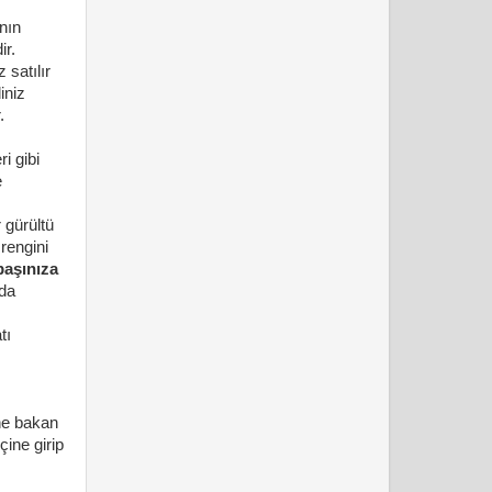
nın
ir.
 satılır
iniz
.
i gibi
e
 gürültü
rengini
başınıza
 da
tı
ne bakan
çine girip