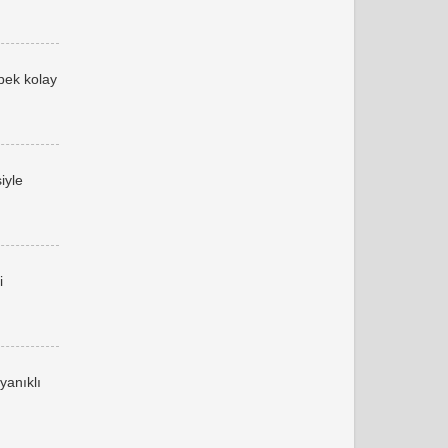
 pek kolay
iyle
i
yanıklı