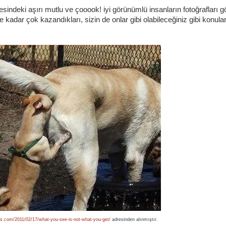
sindeki aşırı mutlu ve çooook! iyi görünümlü insanların fotoğrafları gös
 kadar çok kazandıkları, sizin de onlar gibi olabileceğiniz gibi konula
ess.com/2011/02/17/what-you-see-is-not-what-you-get/
adresinden alınmıştır.