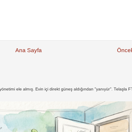
Ana Sayfa
Öncek
netimi ele almış. Evin içi direkt güneş aldığından "yanıyür". Telaşla 