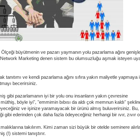
ar. Ölçeği büyütmenin ve pazarı yaymanın yolu pazarlama ağını genişle
 İşte Network Marketing denen sistem bu olumsuzluğu aşmak isteyen uy
ak tanıtımı ve kendi pazarlama ağını sıfıra yakın maliyetle yapmaya
tmayı becerirsiniz.
ş gibi pazarlamanın iyi bir yolu onu insanların yakın çevresine
le müthiş, böyle iyi", "emmimin bıbısı da aldı çok memnun kaldı" şekli
eyeceğiniz ve işinize yaramayacak bir ürünü almış buluverirsiniz. Bu,
 gibi ederinden çok daha fazla ödeyeceğiniz herhangi bir ıvır, zıvır ola
malıklarına takılırım. Kimi zaman sizi büyük bir otelde seminere alırla
 (!) sistemi tanıştırır.