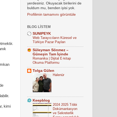
yerdesiniz. Okuyacak birilerini de
buldum mu, benden iyisi yok.
Profilimin tamamını görüntüle
BLOG LISTEM
SUNIPEYK
Web Tarayıcıların Küresel ve
Türkiye Pazar Payları
tmektir.
anık
Süleyman Sönmez –
Güneşin Tam İçinde
Romanika | Dijital E-kitap
Okuma Platformu
 imkan
Tolga Gülen
Halenür
nde
bilir.
Keepblog
2024 2025 Tıbbi
r, kimi
Dokümantasyon
ve Sekreterlik