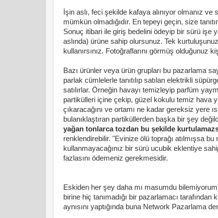
İşin aslı, feci şekilde kafaya alınıyor olmanız v
mümkün olmadığıdır. En tepeyi geçin, size tanıtımı
Sonuç itibari ile giriş bedelini ödeyip bir sürü işe
aslında) ürüne sahip olursunuz. Tek kurtuluşunu
kullanırsınız. Fotoğraflarını görmüş olduğunuz k
Bazı ürünler veya ürün grupları bu pazarlama saye
parlak cümlelerle tanıtılıp satılan elektrikli süpür
satılırlar. Örneğin havayı temizleyip parfüm ya
partikülleri içine çekip, güzel kokulu temiz hava
çıkaracağını ve ortamı ne kadar gereksiz yere ısı
bulanıklaştıran partiküllerden başka bir şey değild
yağan tonlarca tozdan bu şekilde kurtulamazs
renklendirebilir. "Evinize ölü toprağı atılmışsa
kullanmayacağınız bir sürü ucubik eklentiye sahip
fazlasını ödemeniz gerekmesidir.
Eskiden her şey daha mı masumdu bilemiyorum. 
birine hiç tanımadığı bir pazarlamacı tarafından kul
aynısını yaptığında buna Network Pazarlama den