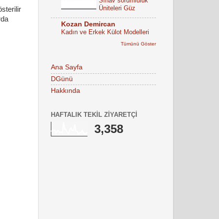
Sınav sorumluluk
Üniteleri Güz
terilir
rda
Kozan Demircan
Kadın ve Erkek Külot Modelleri
Tümünü Göster
Ana Sayfa
DGünü
Hakkında
HAFTALIK TEKIL ZIYARETÇI
3,358