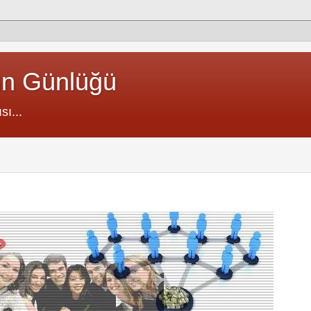
un Günlüğü
sı...