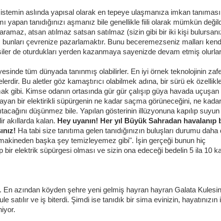
e sistemin aslında yapısal olarak en tepeye ulaşmanıza imkan tanıması
 yapan tanıdığınızı aşmanız bile genellikle fiili olarak mümkün değild
 yaramaz, atsan atılmaz satsan satılmaz (sizin gibi bir iki kişi bulursanız
z bunları çevrenize pazarlamaktır. Bunu beceremezseniz malları kend
işiler de oturdukları yerden kazanmaya sayenizde devam etmiş olurlar
sinde tüm dünyada tanınmış olabilirler. En iyi örnek teknolojinin zafer
gelerdir. Bu aletler göz kamaştırıcı olabilmek adına, bir sürü ek özellikl
ymak gibi. Kimse odanın ortasında gür gür çalışıp güya havada uçuşan
 yayan bir elektirikli süpürgenin ne kadar saçma görüneceğini, ne kadar
tacağını düşünmez bile. Yapılan gösterinin illüzyonuna kapılıp suyun 
ir akıllarda kalan.
Hey uyanın! Her yıl Büyük Sahradan havalanıp 
ınız!
Ha tabi size tanıtıma gelen tanıdığınızın buluşları durumu daha
 bu makineden başka şey temizleyemez gibi".
İşin gerçeği bunun hiç
 bir elektrik süpürgesi olması ve sizin ona edeceği bedelin 5 ila 10 ka
En azından köyden şehre yeni gelmiş hayran hayran Galata Kulesi
e satılır ve iş biterdi. Şimdi ise tanıdık bir sima evinizin, hayatınızın i
iyor.