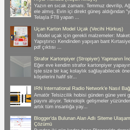
Yazın en sıcak zamanı. Temmuz devrilip, A
ele almış. Evin içi direkt güneş aldığından "
Telaşla FT8 yapan ...
Uçan Karton Model Uçak (Vecihi Hürkuş)
Model uçak için gerekli malzemeler: Make
Yapıştırıcı Kendinden yapışan bant Kırtasiy
pdf çıktısı ...
Strafor Kartonpiyer (Stropiyer) Yapmanın İnc
Eğer eve kendim strafor kartonpiyer yapayı
işte size bir kaç kolaylık sağlayabilecek ön
köşelerini hafif str...
IRN International Radio Network'e Nasıl Bağl
Amatör Telsizcilik hobisi günden güne yeni 
payını alıyor. Teknolojik gelişmeler yüzünd
artık tüm insanlığa yay...
Blogger'da Bulunan Alan Adlı Siteme Ulaş
Çözümü