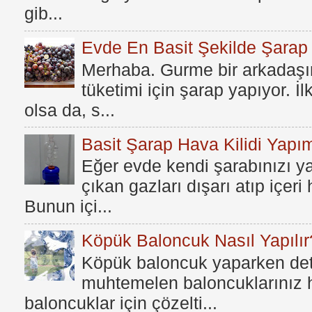
gib...
Evde En Basit Şekilde Şarap N
Merhaba. Gurme bir arkadaşım
tüketimi için şarap yapıyor. İ
olsa da, s...
Basit Şarap Hava Kilidi Yapım
Eğer evde kendi şarabınızı y
çıkan gazları dışarı atıp içer
Bunun içi...
Köpük Baloncuk Nasıl Yapılır
Köpük baloncuk yaparken dete
muhtemelen baloncuklarınız h
baloncuklar için çözelti...