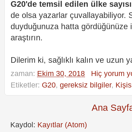
G20'de temsil edilen ülke sayısı
de olsa yazarlar çuvallayabiliyor
duyduğunuza hatta gördüğünüze i
araştırın.
Dilerim ki, sağlıklı kalın ve uzun 
zaman:
Ekim 30, 2018
Hiç yorum y
Etiketler:
G20
,
gereksiz bilgiler
,
Kişis
Ana Sayf
Kaydol:
Kayıtlar (Atom)