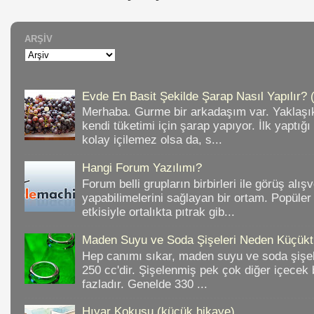
ARŞIV
Evde En Basit Şekilde Şarap Nasıl Yapılır? 
Merhaba. Gurme bir arkadaşım var. Yaklaşık
kendi tüketimi için şarap yapıyor. İlk yaptığ
kolay içilemez olsa da, s...
Hangi Forum Yazılımı?
Forum belli grupların birbirleri ile görüş alışv
yapabilimelerini sağlayan bir ortam. Popüler
etkisiyle ortalıkta pıtrak gib...
Maden Suyu ve Soda Şişeleri Neden Küçükt
Hep canımı sıkar, maden suyu ve soda şişele
250 cc'dir. Şişelenmiş pek çok diğer içece
fazladır. Genelde 330 ...
Hıyar Kokusu (küçük hikaye)