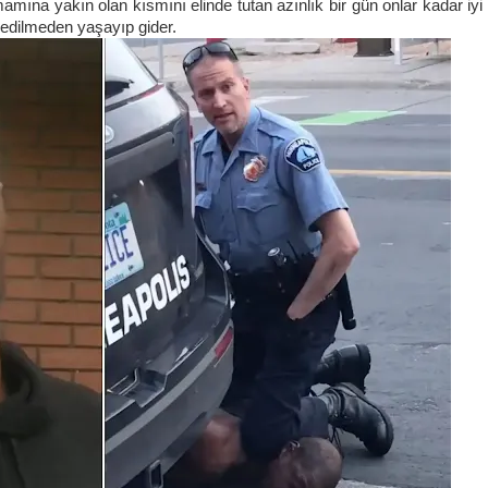
mamına yakın olan kısmını elinde tutan azınlık bir gün onlar kadar iy
 edilmeden yaşayıp gider.