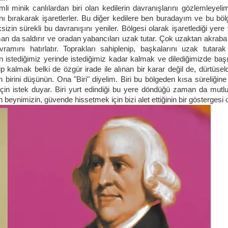
li minik canlılardan biri olan kedilerin davranışlarını gözlemleyelim
nı bırakarak işaretlerler. Bu diğer kedilere ben buradayım ve bu bö
zin sürekli bu davranışını yeniler. Bölgesi olarak işaretlediği yere
aman da saldırır ve oradan yabancıları uzak tutar. Çok uzaktan akraba
ramını hatırlatır. Toprakları sahiplenip, başkalarını uzak tutara
n istediğimiz yerinde istediğimiz kadar kalmak ve dilediğimizde başı
 kalmak belki de özgür irade ile alınan bir karar değil de, dürtüseld
an birini düşünün. Ona "Biri" diyelim. Biri bu bölgeden kısa süreliğin
 için istek duyar. Biri yurt edindiği bu yere döndüğü zaman da mutlu
beynimizin, güvende hissetmek için bizi alet ettiğinin bir göstergesi ol