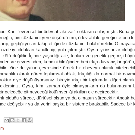
 Kant "evrensel bir ödev ahlakı var" noktasına ulaşmıştır. Buna gö
neğin, biri cüzdanını yere düşürdü mü, ödev ahlakı gereğince onu ki
p, geçtiği yolları takip ettiğinde cüzdanını bulabilmelidir. Olmayaca
özde iyi oldukları kabullenip, yola çıkmıştır. Oysa iyi insanlar olduğu
f kötü değildir. İçinde yaşadığı aile, toplum ve genetik geçmişi büy
erinden ve çevresinden, kendini bildiğinden beri ırkçı davranışlar görü
abilir. Yine de yakın çevresinde örnek bir ebeveyn olarak nitelenebil
amanlık olarak gören toplumsal ahlak, Irkçılığı da normal bir davran
yoktur diye düşünüyorsanız, bireyin ırkçı bir toplumda, diğeri olara
 beklersiniz. Oysa, kimi zaman öyle olmayanların da bulunmasını
 bir geleceğe gitmeyeceği kötümserliği akılları ele geçirecektir.
ılı olduğu sürece, dürtüsel olsun ya da olmasın sürecektir. Ancak he
de değişebilir ya da yerini başka bir sisteme bırakabilir. Sadece bir
şim