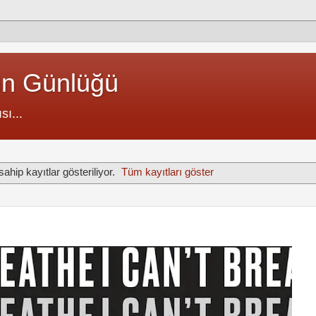
un Günlüğü
sı...
sahip kayıtlar gösteriliyor.
Tüm kayıtları göster