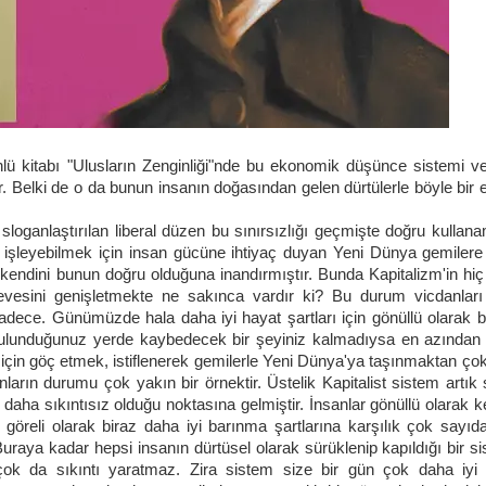
lü kitabı "Ulusların Zenginliği"nde bu ekonomik düşünce sistemi ve 
r. Belki de o da bunun insanın doğasından gelen dürtülerle böyle bir
 sloganlaştırılan liberal düzen bu sınırsızlığı geçmişte doğru kullan
 işleyebilmek için insan gücüne ihtiyaç duyan Yeni Dünya gemilere is
 kendini bunun doğru olduğuna inandırmıştır. Bunda Kapitalizm'in hiç 
evesini genişletmekte ne sakınca vardır ki? Bu durum vicdanları
dece. Günümüzde hala daha iyi hayat şartları için gönüllü olarak b
 Bulunduğunuz yerde kaybedecek bir şeyiniz kalmadıysa en azından 
çin göç etmek, istiflenerek gemilerle Yeni Dünya'ya taşınmaktan çok 
arın durumu çok yakın bir örnektir. Üstelik Kapitalist sistem artık s
ha sıkıntısız olduğu noktasına gelmiştir. İnsanlar gönüllü olarak ken
e göreli olarak biraz daha iyi barınma şartlarına karşılık çok sayıd
Buraya kadar hepsi insanın dürtüsel olarak sürüklenip kapıldığı bir s
çok da sıkıntı yaratmaz. Zira sistem size bir gün çok daha iyi 