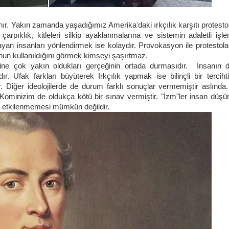
 Yakın zamanda yaşadığımız Amerika'daki ırkçılık karşıtı protestol
çarpıklık, kitleleri silkip ayaklanmalarına ve sistemin adaletli işle
ayan insanları yönlendirmek ise kolaydır. Provokasyon ile protestol
nun kullanıldığını görmek kimseyi şaşırtmaz.
irine çok yakın oldukları gerçeğinin ortada durmasıdır. İnsanın d
dır. Ufak farkları büyüterek Irkçılık yapmak ise bilinçli bir terciht
 Diğer ideolojilerde de durum farklı sonuçlar vermemiştir aslında. 
Kominizim de oldukça kötü bir sınav vermiştir. "İzm"ler insan düşünc
en etkilenmemesi mümkün değildir.