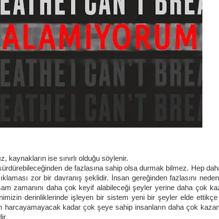
z, kaynakların ise sınırlı olduğu söylenir.
ı sürdürebileceğinden de fazlasına sahip olsa durmak bilmez. Hep da
klaması zor bir davranış şeklidir. İnsan gereğinden fazlasını neden 
yaşam zamanını daha çok keyif alabileceği şeyler yerine daha çok 
nimizin derinliklerinde işleyen bir sistem yeni bir şeyler elde ettikç
urum harcayamayacak kadar çok şeye sahip insanların daha çok kaza
ir.