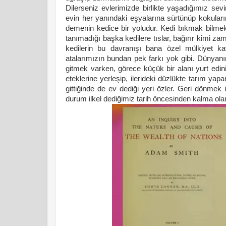
Dilerseniz evlerimizde birlikte yaşadığımız sevim
evin her yanındaki eşyalarına sürtünüp kokuları
demenin kedice bir yoludur. Kedi bıkmak bilmeksi
tanımadığı başka kedilere tıslar, bağırır kimi z
kedilerin bu davranışı bana özel mülkiyet kav
atalarımızın bundan pek farkı yok gibi. Dünyanı
gitmek varken, görece küçük bir alanı yurt edinip
eteklerine yerleşip, ilerideki düzlükte tarım yap
gittiğinde de ev dediği yeri özler. Geri dönmek
durum ilkel dediğimiz tarih öncesinden kalma olan 