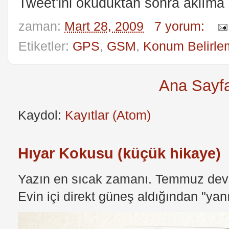
Tweet'ini okuduktan sonra aklıma 
zaman:
Mart 28, 2009
7 yorum:
Etiketler:
GPS
,
GSM
,
Konum Belirle
Ana Sayf
Kaydol:
Kayıtlar (Atom)
Hıyar Kokusu (küçük hikaye)
Yazın en sıcak zamanı. Temmuz devri
Evin içi direkt güneş aldığından "yan