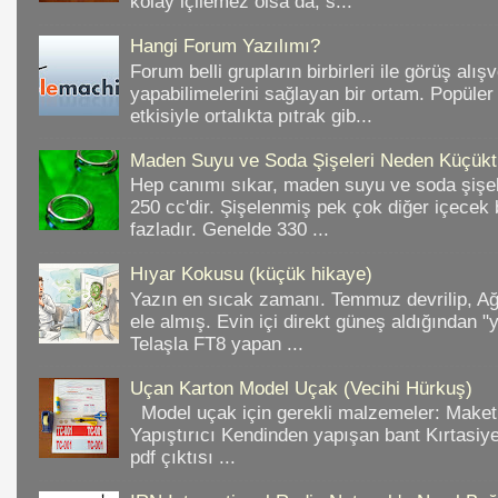
kolay içilemez olsa da, s...
Hangi Forum Yazılımı?
Forum belli grupların birbirleri ile görüş alışv
yapabilimelerini sağlayan bir ortam. Popüler
etkisiyle ortalıkta pıtrak gib...
Maden Suyu ve Soda Şişeleri Neden Küçükt
Hep canımı sıkar, maden suyu ve soda şişele
250 cc'dir. Şişelenmiş pek çok diğer içece
fazladır. Genelde 330 ...
Hıyar Kokusu (küçük hikaye)
Yazın en sıcak zamanı. Temmuz devrilip, A
ele almış. Evin içi direkt güneş aldığından "
Telaşla FT8 yapan ...
Uçan Karton Model Uçak (Vecihi Hürkuş)
Model uçak için gerekli malzemeler: Make
Yapıştırıcı Kendinden yapışan bant Kırtasiy
pdf çıktısı ...