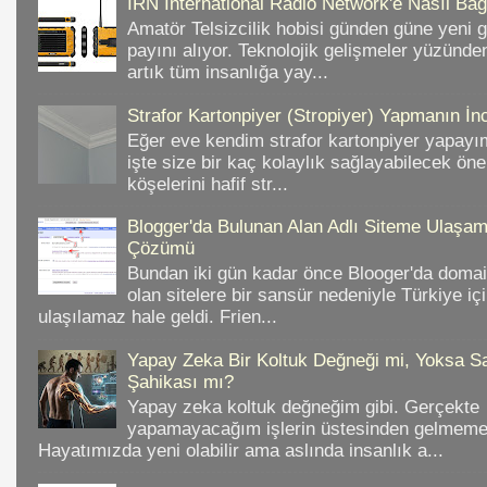
IRN International Radio Network'e Nasıl Bağl
Amatör Telsizcilik hobisi günden güne yeni 
payını alıyor. Teknolojik gelişmeler yüzünd
artık tüm insanlığa yay...
Strafor Kartonpiyer (Stropiyer) Yapmanın İnc
Eğer eve kendim strafor kartonpiyer yapayı
işte size bir kaç kolaylık sağlayabilecek ön
köşelerini hafif str...
Blogger'da Bulunan Alan Adlı Siteme Ulaş
Çözümü
Bundan iki gün kadar önce Blooger'da domain
olan sitelere bir sansür nedeniyle Türkiye iç
ulaşılamaz hale geldi. Frien...
Yapay Zeka Bir Koltuk Değneği mi, Yoksa Sa
Şahikası mı?
Yapay zeka koltuk değneğim gibi. Gerçekte
yapamayacağım işlerin üstesinden gelmeme 
Hayatımızda yeni olabilir ama aslında insanlık a...