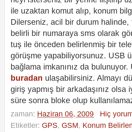
ile uzaktan komut alıp, konum bilg
Dilerseniz, acil bir durum halinde, 
belirli bir numaraya sms olarak g
tuş ile önceden belirlenmiş bir tel
görüşme yapabiliyorsunuz. USB üze
bağlama imkanınız da bulunuyor. 
buradan
ulaşabilirsiniz. Almayı 
giriş yapmış bir arkadaşınız olsa iy
süre sonra bloke olup kullanılamaz
zaman:
Haziran 06, 2009
Hiç yoru
Etiketler:
GPS
,
GSM
,
Konum Belirle