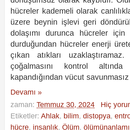
hücreler kademeli olarak canlılıkla
üzere beynin işlevi geri döndürü
dolaşımı durunca hücreler için 
durduğundan hücreler enerji ürete
çıkan atıkları uzaklaştıramaz.
çoğalmasını kontrol altınd
kapandığından vücut savunmasız 
Devamı »
zaman:
Temmuz 30, 2024
Hiç yoru
Etiketler:
Ahlak
,
bilim
,
distopya
,
entr
hücre
,
insanlık
,
Ölüm
,
ölümünanlamı