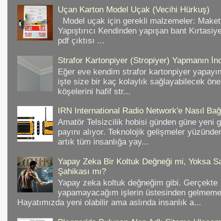
Uçan Karton Model Uçak (Vecihi Hürkuş)
Model uçak için gerekli malzemeler: Make
Yapıştırıcı Kendinden yapışan bant Kırtasiy
pdf çıktısı ...
Strafor Kartonpiyer (Stropiyer) Yapmanın İnc
Eğer eve kendim strafor kartonpiyer yapayı
işte size bir kaç kolaylık sağlayabilecek ön
köşelerini hafif str...
IRN International Radio Network'e Nasıl Bağl
Amatör Telsizcilik hobisi günden güne yeni 
payını alıyor. Teknolojik gelişmeler yüzünd
artık tüm insanlığa yay...
Yapay Zeka Bir Koltuk Değneği mi, Yoksa Sa
Şahikası mı?
Yapay zeka koltuk değneğim gibi. Gerçekte
yapamayacağım işlerin üstesinden gelmeme 
Hayatımızda yeni olabilir ama aslında insanlık a...