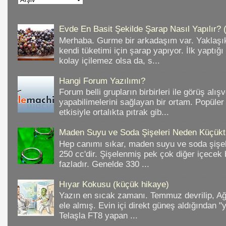
Evde En Basit Şekilde Şarap Nasıl Yapılır? 
Merhaba. Gurme bir arkadaşım var. Yaklaşık
kendi tüketimi için şarap yapıyor. İlk yaptığ
kolay içilemez olsa da, s...
Hangi Forum Yazılımı?
Forum belli grupların birbirleri ile görüş alışv
yapabilimelerini sağlayan bir ortam. Popüler
etkisiyle ortalıkta pıtrak gib...
Maden Suyu ve Soda Şişeleri Neden Küçükt
Hep canımı sıkar, maden suyu ve soda şişele
250 cc'dir. Şişelenmiş pek çok diğer içece
fazladır. Genelde 330 ...
Hıyar Kokusu (küçük hikaye)
Yazın en sıcak zamanı. Temmuz devrilip, A
ele almış. Evin içi direkt güneş aldığından "
Telaşla FT8 yapan ...