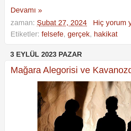
Devamı »
zaman:
Şubat 27, 2024
Hiç yorum 
Etiketler:
felsefe
,
gerçek
,
hakikat
3 EYLÜL 2023 PAZAR
Mağara Alegorisi ve Kavanoz