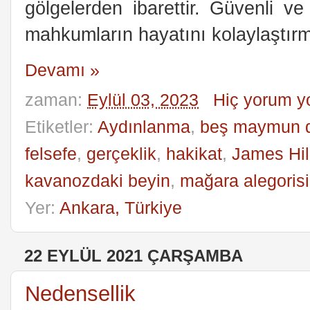
gölgelerden ibarettir. Güvenli v
mahkumların hayatını kolaylaştırm
Devamı »
zaman:
Eylül 03, 2023
Hiç yorum y
Etiketler:
Aydınlanma
,
beş maymun 
felsefe
,
gerçeklik
,
hakikat
,
James Hi
kavanozdaki beyin
,
mağara alegorisi
Yer:
Ankara, Türkiye
22 EYLÜL 2021 ÇARŞAMBA
Nedensellik