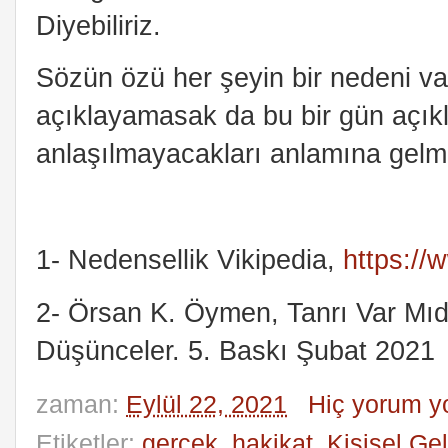
Diyebiliriz.
Sözün özü her şeyin bir nedeni va
açıklayamasak da bu bir gün açık
anlaşılmayacakları anlamına gelm
1- Nedensellik Vikipedia,
https://
2- Örsan K. Öymen, Tanrı Var Mıdı
Düşünceler. 5. Baskı Şubat 2021
zaman:
Eylül 22, 2021
Hiç yorum y
Etiketler:
gerçek
,
hakikat
,
Kişisel Ge