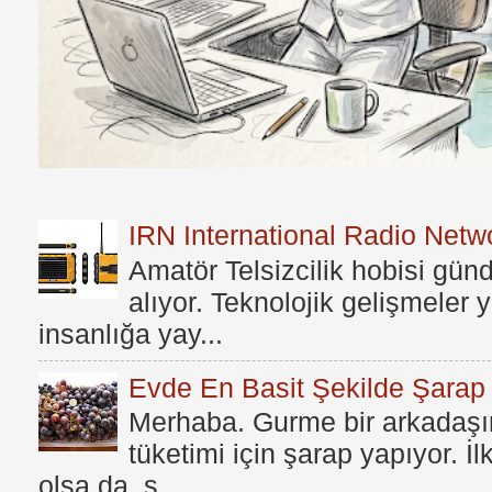
IRN International Radio Netwo
Amatör Telsizcilik hobisi gü
alıyor. Teknolojik gelişmeler
insanlığa yay...
Evde En Basit Şekilde Şarap N
Merhaba. Gurme bir arkadaşım
tüketimi için şarap yapıyor. İ
olsa da, s...