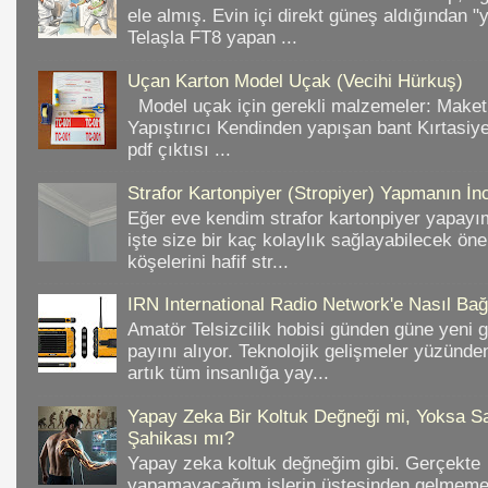
ele almış. Evin içi direkt güneş aldığından "
Telaşla FT8 yapan ...
Uçan Karton Model Uçak (Vecihi Hürkuş)
Model uçak için gerekli malzemeler: Make
Yapıştırıcı Kendinden yapışan bant Kırtasiy
pdf çıktısı ...
Strafor Kartonpiyer (Stropiyer) Yapmanın İnc
Eğer eve kendim strafor kartonpiyer yapayı
işte size bir kaç kolaylık sağlayabilecek ön
köşelerini hafif str...
IRN International Radio Network'e Nasıl Bağl
Amatör Telsizcilik hobisi günden güne yeni 
payını alıyor. Teknolojik gelişmeler yüzünd
artık tüm insanlığa yay...
Yapay Zeka Bir Koltuk Değneği mi, Yoksa Sa
Şahikası mı?
Yapay zeka koltuk değneğim gibi. Gerçekte
yapamayacağım işlerin üstesinden gelmeme 