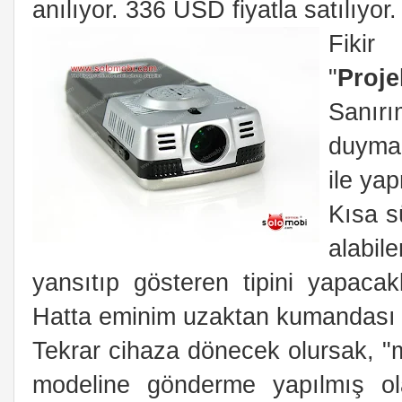
anılıyor. 336 USD fiyatla satılıyor.
Fiki
"
Proje
Sanırı
duymak
ile ya
Kısa s
alabil
yansıtıp gösteren tipini yapacakl
Hatta eminim uzaktan kumandası d
Tekrar cihaza dönecek olursak, "m
modeline gönderme yapılmış ol