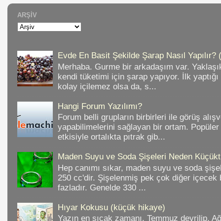
ARŞIV
Evde En Basit Şekilde Şarap Nasıl Yapılır? 
Merhaba. Gurme bir arkadaşım var. Yaklaşık
kendi tüketimi için şarap yapıyor. İlk yaptığ
kolay içilemez olsa da, s...
Hangi Forum Yazılımı?
Forum belli grupların birbirleri ile görüş alışv
yapabilimelerini sağlayan bir ortam. Popüler
etkisiyle ortalıkta pıtrak gib...
Maden Suyu ve Soda Şişeleri Neden Küçükt
Hep canımı sıkar, maden suyu ve soda şişele
250 cc'dir. Şişelenmiş pek çok diğer içece
fazladır. Genelde 330 ...
Hıyar Kokusu (küçük hikaye)
Yazın en sıcak zamanı. Temmuz devrilip, A