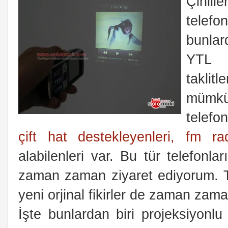
Çinli
telefo
bunlar
YTL c
takli
mümkün
telefo
çift hat destekleyenleri, fm ra
alabilenleri var. Bu tür telefonla
zaman zaman ziyaret ediyorum. Takl
yeni orjinal fikirler de zaman zam
İşte bunlardan biri projeksiyonlu