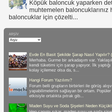
Köpük baloncuk yaparken dete
muhtemelen baloncuklarınız h
baloncuklar için çözelti...
ARŞIV
Evde En Basit Şekilde Şarap Nasıl Yapılır? 
Merhaba. Gurme bir arkadaşım var. Yaklaşık
kendi tüketimi için şarap yapıyor. İlk yaptığ
kolay içilemez olsa da, s...
Hangi Forum Yazılımı?
Forum belli grupların birbirleri ile görüş alışv
yapabilimelerini sağlayan bir ortam. Popüler
etkisiyle ortalıkta pıtrak gib...
Maden Suyu ve Soda Şişeleri Neden Küçükt
Hep canımı sıkar, maden suyu ve soda şişele