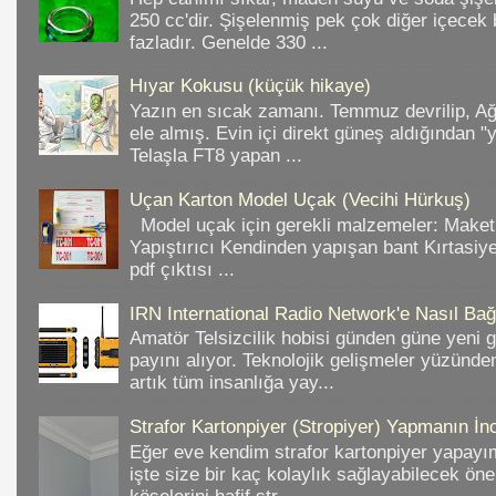
250 cc'dir. Şişelenmiş pek çok diğer içece
fazladır. Genelde 330 ...
Hıyar Kokusu (küçük hikaye)
Yazın en sıcak zamanı. Temmuz devrilip, A
ele almış. Evin içi direkt güneş aldığından "
Telaşla FT8 yapan ...
Uçan Karton Model Uçak (Vecihi Hürkuş)
Model uçak için gerekli malzemeler: Make
Yapıştırıcı Kendinden yapışan bant Kırtasiy
pdf çıktısı ...
IRN International Radio Network'e Nasıl Bağl
Amatör Telsizcilik hobisi günden güne yeni 
payını alıyor. Teknolojik gelişmeler yüzünd
artık tüm insanlığa yay...
Strafor Kartonpiyer (Stropiyer) Yapmanın İnc
Eğer eve kendim strafor kartonpiyer yapayı
işte size bir kaç kolaylık sağlayabilecek ön