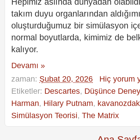
Hepimiz aslında dünyadan olabildiği
takım duyu organlarından aldığımız 
oluşturduğumuz bir simülasyon içe
normal boyutlarda, kimimiz de bel
kalıyor.
Devamı »
zaman:
Şubat 20, 2026
Hiç yorum 
Etiketler:
Descartes
,
Düşünce Deney
Harman
,
Hilary Putnam
,
kavanozdaki
Simülasyon Teorisi
,
The Matrix
Ana Sayf