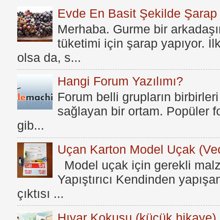
Evde En Basit Şekilde Şarap N
Merhaba. Gurme bir arkadaşım
tüketimi için şarap yapıyor. İ
olsa da, s...
Hangi Forum Yazılımı?
Forum belli grupların birbirleri
sağlayan bir ortam. Popüler fo
gib...
Uçan Karton Model Uçak (Vec
Model uçak için gerekli mal
Yapıştırıcı Kendinden yapışan
çıktısı ...
Hıyar Kokusu (küçük hikaye)