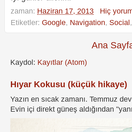
zaman:
Haziran 17, 2013
Hiç yoru
Etiketler:
Google
,
Navigation
,
Social
Ana Sayf
Kaydol:
Kayıtlar (Atom)
Hıyar Kokusu (küçük hikaye)
Yazın en sıcak zamanı. Temmuz devri
Evin içi direkt güneş aldığından "yan