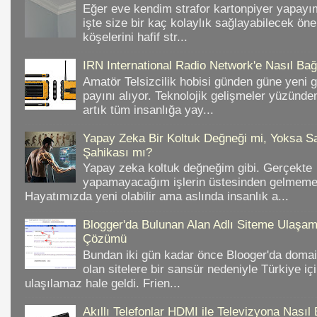
Eğer eve kendim strafor kartonpiyer yapayı
işte size bir kaç kolaylık sağlayabilecek ön
köşelerini hafif str...
IRN International Radio Network'e Nasıl Bağl
Amatör Telsizcilik hobisi günden güne yeni 
payını alıyor. Teknolojik gelişmeler yüzünd
artık tüm insanlığa yay...
Yapay Zeka Bir Koltuk Değneği mi, Yoksa Sa
Şahikası mı?
Yapay zeka koltuk değneğim gibi. Gerçekte
yapamayacağım işlerin üstesinden gelmeme 
Hayatımızda yeni olabilir ama aslında insanlık a...
Blogger'da Bulunan Alan Adlı Siteme Ulaş
Çözümü
Bundan iki gün kadar önce Blooger'da domain
olan sitelere bir sansür nedeniyle Türkiye iç
ulaşılamaz hale geldi. Frien...
Akıllı Telefonlar HDMI ile Televizyona Nasıl