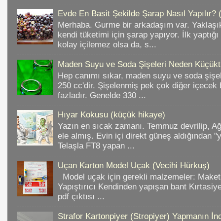
Evde En Basit Şekilde Şarap Nasıl Yapılır? 
Merhaba. Gurme bir arkadaşım var. Yaklaşık
kendi tüketimi için şarap yapıyor. İlk yaptığ
kolay içilemez olsa da, s...
Maden Suyu ve Soda Şişeleri Neden Küçükt
Hep canımı sıkar, maden suyu ve soda şişele
250 cc'dir. Şişelenmiş pek çok diğer içece
fazladır. Genelde 330 ...
Hıyar Kokusu (küçük hikaye)
Yazın en sıcak zamanı. Temmuz devrilip, A
ele almış. Evin içi direkt güneş aldığından "
Telaşla FT8 yapan ...
Uçan Karton Model Uçak (Vecihi Hürkuş)
Model uçak için gerekli malzemeler: Make
Yapıştırıcı Kendinden yapışan bant Kırtasiy
pdf çıktısı ...
Strafor Kartonpiyer (Stropiyer) Yapmanın İnc