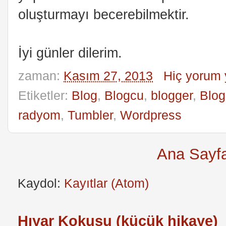
oluşturmayı becerebilmektir.
İyi günler dilerim.
zaman:
Kasım 27, 2013
Hiç yorum
Etiketler:
Blog
,
Blogcu
,
blogger
,
Blog
radyom
,
Tumbler
,
Wordpress
Ana Sayf
Kaydol:
Kayıtlar (Atom)
Hıyar Kokusu (küçük hikaye)