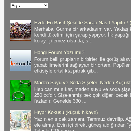
Evde En Basit Şekilde Şarap Nasıl Yapılır? 
Merhaba. Gurme bir arkadaşım var. Yaklaşık
kendi tüketimi için şarap yapıyor. İlk yaptığ
kolay içilemez olsa da, s...
Hangi Forum Yazılımı?
Forum belli grupların birbirleri ile görüş alışv
yapabilimelerini sağlayan bir ortam. Popüler
etkisiyle ortalıkta pıtrak gib...
Maden Suyu ve Soda Şişeleri Neden Küçükt
Hep canımı sıkar, maden suyu ve soda şişele
250 cc'dir. Şişelenmiş pek çok diğer içece
fazladır. Genelde 330 ...
Hıyar Kokusu (küçük hikaye)
Yazın en sıcak zamanı. Temmuz devrilip, A
ele almış. Evin içi direkt güneş aldığından "
Telaşla FT8 yapan ...