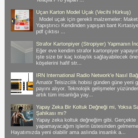
Uçan Karton Model Uçak (Vecihi Hürkuş)
Model uçak için gerekli malzemeler: Make
Yapıştırıcı Kendinden yapışan bant Kırtasiy
pdf çıktısı ...
Strafor Kartonpiyer (Stropiyer) Yapmanın İnc
Eğer eve kendim strafor kartonpiyer yapayı
işte size bir kaç kolaylık sağlayabilecek ön
köşelerini hafif str...
IRN International Radio Network'e Nasıl Bağl
Amatör Telsizcilik hobisi günden güne yeni 
payını alıyor. Teknolojik gelişmeler yüzünd
artık tüm insanlığa yay...
Yapay Zeka Bir Koltuk Değneği mi, Yoksa Sa
Şahikası mı?
Yapay zeka koltuk değneğim gibi. Gerçekte
yapamayacağım işlerin üstesinden gelmeme 
Hayatımızda yeni olabilir ama aslında insanlık a...