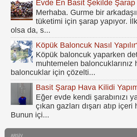
Evde En Basit Şekilde Şarap N
Merhaba. Gurme bir arkadaşım
tüketimi için şarap yapıyor. İ
olsa da, s...
Köpük Baloncuk Nasıl Yapılır
Köpük baloncuk yaparken dete
muhtemelen baloncuklarınız h
baloncuklar için çözelti...
Basit Şarap Hava Kilidi Yapım
Eğer evde kendi şarabınızı y
çıkan gazları dışarı atıp içer
Bunun içi...
ARŞIV