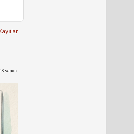
ayıtlar
FT8 yapan