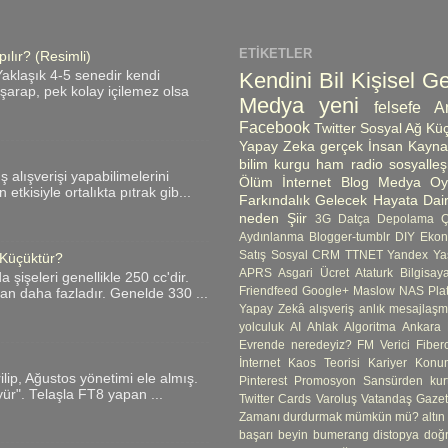
ETIKETLER
ılır? (Resimli)
Kendini Bil
Kişisel Ge
aklaşık 4-5 senedir kendi
ı şarap, pek kolay içilemez olsa
Medya
yeni
felsefe
A
Facebook
Twitter
Sosyal Ağ
Küç
Yapay Zeka
gerçek
İnsan Kayna
bilim kurgu
ham radio
sosyalle
üş alışverişi yapabilimelerini
Ölüm
İnternet
Blog
Medya Oyn
etkisiyle ortalıkta pıtrak gib...
Farkındalık
Gelecek
Hayata Dair
neden
Şiir
3G
Datça
Depolama 
Aydınlanma
Blogger-tumblr
DIY
Ekon
Satış
Sosyal CRM
TTNET
Yandex
Ya
 Küçüktür?
APRS
Asgari Ücret
Ataturk
Bilgisay
şişeleri genellikle 250 cc'dir.
Friendfeed
Google+
Maslow
NAS
Pla
an daha fazladır. Genelde 330 ...
Yapay Zekâ
alışveriş
anlık mesajlaş
yolculuk
AI
Ahlak
Algoritma
Ankara
Evrende neredeyiz?
FM Verici
Fibero
İnternet
Kaos Teorisi
Kariyer
Konum
ip, Ağustos yönetimi ele almış.
Pinterest
Promosyon
Sansürden kur
yür". Telaşla FT8 yapan ...
Twitter Cards
Varoluş
Vatandaş Gazete
Zamanı durdurmak mümkün mü?
altın
başarı
beyin
bumerang
distopya
doğ