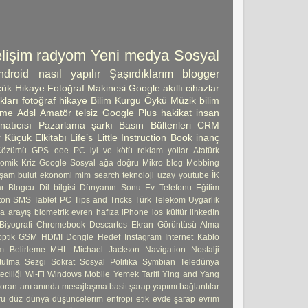
lişim
radyom
Yeni medya
Sosyal
ndroid
nasıl yapılır
Şaşırdıklarım
blogger
ük Hikaye
Fotoğraf Makinesi
Google
akıllı cihazlar
kları
fotoğraf
hikaye
Bilim Kurgu Öykü
Müzik
bilim
şme
Adsl
Amatör telsiz
Google Plus
hakikat
insan
atıcısı
Pazarlama
şarkı
Basın Bültenleri
CRM
 Küçük Elkitabı
Life’s Little Instruction Book
inanç
Çözümü
GPS
eee PC
iyi ve kötü
reklam
yollar
Atatürk
omik Kriz
Google Sosyal ağa doğru
Mikro blog
Mobbing
şam
bulut
ekonomi
mim
search
teknoloji
uzay
youtube
İK
ar
Blogcu
Dil bilgisi
Dünyanın Sonu
Ev Telefonu
Eğitim
ton
SMS
Tablet PC
Tips and Tricks
Türk Telekom
Uygarlık
ma
arayış
biometrik
evren
hafıza
iPhone
ios
kültür
linkedIn
Biyografi
Chromebook
Descartes
Ekran Görüntüsü Alma
ptik
GSM
HDMI Dongle
Hedef
Instagram
Internet
Kablo
 Belirleme
MHL
Michael Jackson
Navigation
Nostalji
tulma
Sezgi
Sokrat
Sosyal Politika
Symbian
Teledünya
ciliği
Wi-Fi
Windows Mobile
Yemek Tarifi
Ying and Yang
 oran
anı
anında mesajlaşma
basit şarap yapımı
bağlantılar
ru
düz dünya
düşüncelerim
entropi
etik
evde şarap
evrim