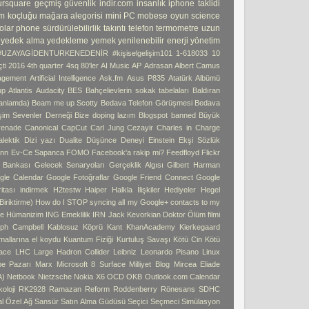
ursquare
geçmiş
güvenlik
indir.com
insanlık
iphone taklidi
m koçluğu
mağara alegorisi
mini PC
mobese
oyun
science
olar phone
sürdürülebilirlik
takıntı
telefon
termometre
uzun
yedek alma
yedekleme
yemek
yenilenebilir enerji
yönetim
#UZAYAGİDENTURKENEDENİR
#kişiselgelişim101
1-618033
10
ti
2016 4th quarter
4sq
80'ler
AI Music
AP
Adrasan
Albert Camus
agement
Artificial Intelligence
Ask.fm
Asus P835
Atatürk Albümü
up
Atlantis
Audacity
BES
Bahçelievlerin sokak tabelaları
Baldıran
 anlamda)
Beam me up Scotty
Bedava Telefon Görüşmesi
Bedava
işim Sevenler Derneği
Bize doping lazım
Blogspot banned
Büyük
enade
Canonical
CapCut
Carl Jung
Cezayir
Charles in Charge
alektik
Dizi yazı
Dualite
Düşünce Deneyi
Einstein
Ekşi Sözlük
ann
Ev-Ce Sapanca
FOMO
Facebook'a rakip mi?
Feedfloyd
Flickr
i Bankası
Gelecek Senaryoları
Gerçeklik Algısı
Gilbert Harman
gle Calendar
Google Fotoğraflar
Google Friend Connect
Google
tası indirmek
H2testw
Haiper
Halkla İlişkiler
Hediyeler
Hegel
iriktirme)
How do I STOP syncing all my Google+ contacts to my
e
Hümanizim
ING Emeklilik
IRN
Jack Kevorkian Doktor Ölüm filmi
ph Campbell
Kablosuz Köprü
Kant
KhanAcademy
Kierkegaard
 mallarına el koydu
Kuantum Fiziği
Kurtuluş Savaşı
Kötü Cin
Kötü
ace
LHC
Large Hadron Collider
Leibniz
Leonardo Pisano
Linux
pe Pazarı
Marx
Microsoft 8 Surface
Milliyet Blog
Mircea Eliade
A)
Netbook
Nietzsche
Nokia X6
OCD
OKB
Outlook.com Calendar
oloji
RK2928
Ramazan
Reform
Roddenberry
Rönesans
SDHC
l Özel Ağ
Sansür
Satın Alma Güdüsü
Seçici
Seçmeci
Simülasyon