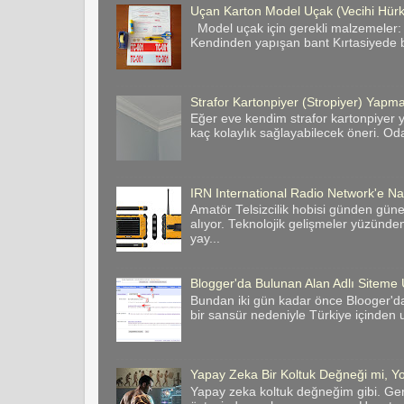
Uçan Karton Model Uçak (Vecihi Hür
Model uçak için gerekli malzemeler:
Kendinden yapışan bant Kırtasiyede bas
Strafor Kartonpiyer (Stropiyer) Yapman
Eğer eve kendim strafor kartonpiyer y
kaç kolaylık sağlayabilecek öneri. Odan
IRN International Radio Network'e Nas
Amatör Telsizcilik hobisi günden gün
alıyor. Teknolojik gelişmeler yüzünde
yay...
Blogger'da Bulunan Alan Adlı Site
Bundan iki gün kadar önce Blooger'da
bir sansür nedeniyle Türkiye içinden u
Yapay Zeka Bir Koltuk Değneği mi, Yo
Yapay zeka koltuk değneğim gibi. Ge