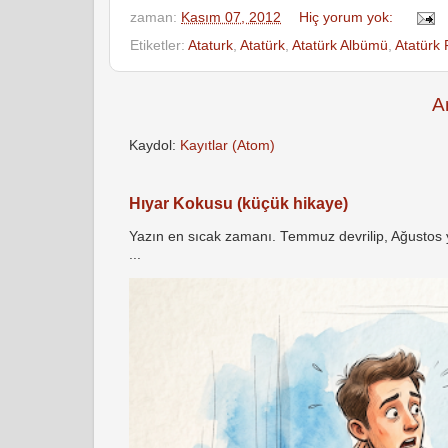
zaman:
Kasım 07, 2012
Hiç yorum yok:
Etiketler:
Ataturk
,
Atatürk
,
Atatürk Albümü
,
Atatürk 
A
Kaydol:
Kayıtlar (Atom)
Hıyar Kokusu (küçük hikaye)
Yazın en sıcak zamanı. Temmuz devrilip, Ağustos yö
...