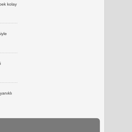
 pek kolay
iyle
i
yanıklı