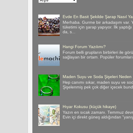
Evde En Basit Şekilde Şarap Nasıl Yap
Merhaba. Gurme bir arkadaşım var. Y
tüketimi için şarap yapıyor. İlk yaptığ
da, s...
Hangi Forum Yazılımı?
Forum belli grupların birbirleri ile gör
sağlayan bir ortam. Popüler forumların 
Maden Suyu ve Soda Şişeleri Neden
Hep canımı sıkar, maden suyu ve soda 
Şişelenmiş pek çok diğer içecek bund
Hıyar Kokusu (küçük hikaye)
Yazın en sıcak zamanı. Temmuz devril
Evin içi direkt güneş aldığından "yanı