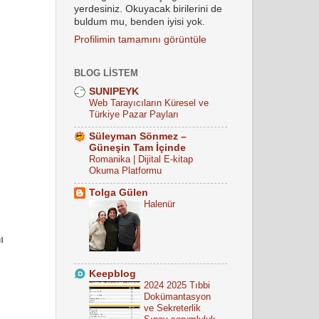
yerdesiniz. Okuyacak birilerini de
buldum mu, benden iyisi yok.
Profilimin tamamını görüntüle
BLOG LISTEM
SUNIPEYK
Web Tarayıcıların Küresel ve
Türkiye Pazar Payları
Süleyman Sönmez –
Güneşin Tam İçinde
Romanika | Dijital E-kitap
Okuma Platformu
Tolga Gülen
Halenür
ı
Keepblog
2024 2025 Tıbbi
Dokümantasyon
ve Sekreterlik