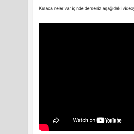
Kısaca neler var içinde derseniz aşağıdaki videoy