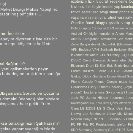
ezoterizm
fizik
fotoğraf Yedekleme
fo
kuş)
kavanozdaki beyin
kendin yap
kuantu
 Maket Bıçağı Makas Yapıştırıcı
fiction
secret
seo
sevgi
smart phone
s
tırılmış pdf çıktısı ...
yaşamanın sırları
viral
vitriol
yaratıcılık
Öneriler
öneri
ütopya
İşsizlik
şarap
Dolara Laptop
10 Kasım
2009 neden iyi geç
ın İncelikleri
Android G+ kişiler temizleme
Anger Man
apayım diyorsanız işte size bir
Atatürk Fotoğrafları
Atatürk'ten Son Mekt
ın tepe köşelerini hafif str...
Zehiri
Barış'a destek
Bağımlılık (Metaforik
VPN
Bedelsiz VPN
Beriltech
Berkeley
Bil
İskender ve Aristo
CERN Deneyi
CQ Ser
DVB-C
Davul
Davulcu
Dinamometre
Diy
ıl Bağlanılır?
Electronic Drum Kit Shirt
Epic
Erich Neum
e yeni gelişmelerden payını
Forum Yazlılımı
Fuarlar
G+
G20
Garant
n haberleşme artık tüm insanlığa
Ginkgo Biloba
Giordano Bruno
Gmail
Goo
Phone
Google Photos
Google maps hari
Herakleitos
Hilary Putnam
Hoarding (veya B
phone?
How to remove G+ contacts?
Hum
me Ulaşamama Sorunu ve Çözümü
Jack PC
James Hillman
Jeotermal
Jose
 domaini (alanadı) olan sitelere
Koleksiyonculuk
Kota
Kral Çarls ölenlerin
laşılamaz hale geldi. Frien...
Olma
LG E2381
LG S Class User Interf
Ludwig van Beethoven
Lösev
MU
Malte
Modern Dünya
NLP
NTT Docomo (SH-08
ksa Salaklığımızın Şahikası mı?
PC
PR
Priz PC
Projeksiyonlu telefon
Psik
rçekte yapamayacağım işlerin
SDR
Samsung
Samsung Guru E1107
Sana