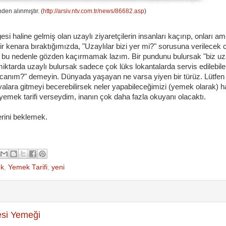
den alınmıştır. (
http://arsiv.ntv.com.tr/news/86682.asp
)
ögesi haline gelmiş olan uzaylı ziyaretçilerin insanları kaçırıp, onları am
bir kenara bıraktığımızda, "Uzaylılar bizi yer mi?" sorusuna verilecek 
uyu bu nedenle gözden kaçırmamak lazım. Bir pundunu bulursak "biz uza
miktarda uzaylı bulursak sadece çok lüks lokantalarda servis edilebil
y canım?" demeyin. Dünyada yaşayan ne varsa yiyen bir türüz. Lütfen
alara gitmeyi becerebilirsek neler yapabileceğimizi (yemek olarak) h
emek tarifi verseydim, inanın çok daha fazla okuyanı olacaktı.
erini beklemek.
k
,
Yemek Tarifi
,
yeni
esi Yemeği