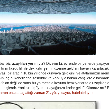
aba,
biz uzaylıları yer miyiz
? Diyelim ki, evrende bir yerlerde yaşayan
 bilim kurgu filmlerdeki gibi, şehrin üzerine geldi mi havayı karartaca
vazı bir aracın 10 bin yıl önce dünyaya geldiğini, ve atalarımızın mem
sını açıp, kendilerine şaşkınlık ve korkuyla bakan vahşilere o basmak
 falan değil de şans bu ya mesela koyuna benziyorlarsa o uzaylılar, 
emişlerdir. Yani bir tür, "yemek ayağınıza kadar geldi". Olamaz mı? B
ın onlara taş attığı zaman 21. yüzyıldaydı, hatırlatırlayın
.