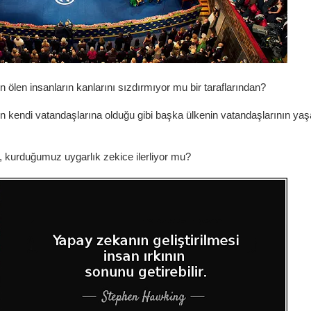
 ölen insanların kanlarını sızdırmıyor mu bir taraflarından?
en kendi vatandaşlarına olduğu gibi başka ülkenin vatandaşlarının ya
, kurduğumuz uygarlık zekice ilerliyor mu?