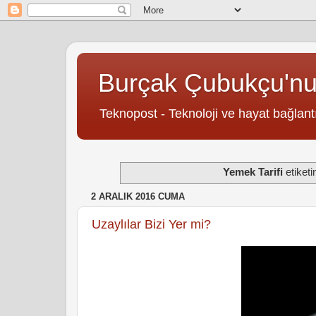
Burçak Çubukçu'n
Teknopost - Teknoloji ve hayat bağlantı
Yemek Tarifi
etiketi
2 ARALIK 2016 CUMA
Uzaylılar Bizi Yer mi?