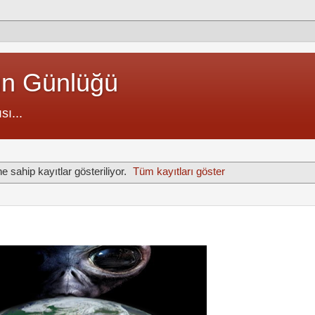
un Günlüğü
sı...
ne sahip kayıtlar gösteriliyor.
Tüm kayıtları göster