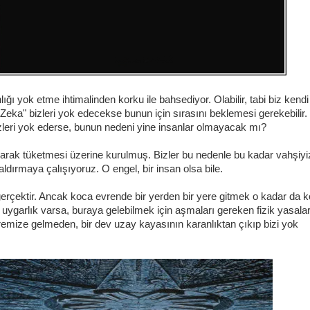
ğı yok etme ihtimalinden korku ile bahsediyor. Olabilir, tabi biz kendi
ka" bizleri yok edecekse bunun için sırasını beklemesi gerekebilir.
zleri yok ederse, bunun nedeni yine insanlar olmayacak mı?
larak tüketmesi üzerine kurulmuş. Bizler bu nedenle bu kadar vahşiyiz
ldırmaya çalışıyoruz. O engel, bir insan olsa bile.
gerçektir. Ancak koca evrende bir yerden bir yere gitmek o kadar da k
ir uygarlık varsa, buraya gelebilmek için aşmaları gereken fizik yasalar
mize gelmeden, bir dev uzay kayasının karanlıktan çıkıp bizi yok