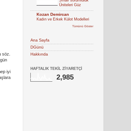
Sınav sorumluluk
Üniteleri Güz
Kozan Demircan
Kadın ve Erkek Külot Modelleri
Tümünü Göster
Ana Sayfa
DGünü
u söz.
Hakkında
 gün
HAFTALIK TEKIL ZIYARETÇI
ep iyi
2,985
aşlara