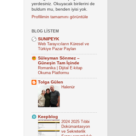
yerdesiniz. Okuyacak birilerini de
buldum mu, benden iyisi yok.
Profilimin tamamını görüntüle
BLOG LISTEM
SUNIPEYK
Web Tarayıcıların Küresel ve
Türkiye Pazar Payları
Süleyman Sönmez –
Güneşin Tam İçinde
Romanika | Dijital E-kitap
Okuma Platformu
Tolga Gülen
Halenür
Keepblog
2024 2025 Tıbbi
Dokümantasyon
ve Sekreterlik