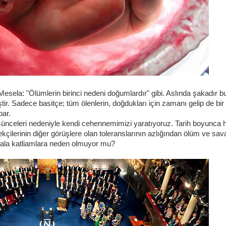
Mesela: "Ölümlerin birinci nedeni doğumlardır" gibi. Aslında şakadır b
. Sadece basitçe; tüm ölenlerin, doğdukları için zamanı gelip de bir
par.
nceleri nedeniyle kendi cehennemimizi yaratıyoruz. Tarih boyunca h
kçilerinin diğer görüşlere olan toleranslarının azlığından ölüm ve sav
 hala katliamlara neden olmuyor mu?