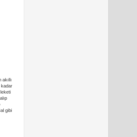
 akıllı
k kadar
leketi
alıp
o
al gibi