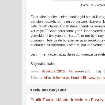
Görsel, NTV arşivin
Ejderhalar, periler, cinler, cadılar gibi pop kültür 
etmeleri, tecavüz etmeleri ve benzeri hikayeleri 
belki "evet" olabilir. Ancak daha önemli bir sor
yer miyiz?" Bana sorarsanız yeriz. Hatta yeterli 
yemeklerini bile yaparız. Bana "olur mu öyle şe
düşünün! Hele bir de buralardan uzaklardaki düny
gücünüze bırakıyorum. Zaten bu yazının yerine, y
Sanırım en güzeli, uzaylıların dünyamıza gelmel
Sağlıcakla kalın.
zaman:
Aralık 02, 2016
Hiç yorum yok:
Etiketler:
bilim
,
bilim kurgu
,
Kendini Bil
,
uzay
,
yeme
3 EKIM 2012 ÇARŞAMBA
Pratik Tavuklu Mantarlı Meksika Fasuly