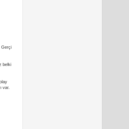
 Gerçi
 belki
olay
ı var.