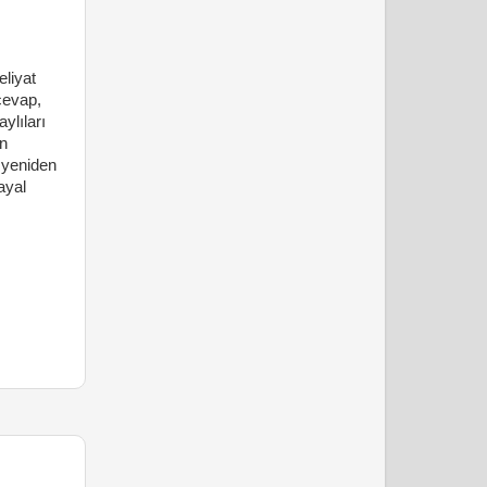
eliyat
cevap,
ylıları
en
 yeniden
ayal