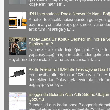
köşelerini hafif str...
IRN International Radio Network'e Nasıl Bağl
Amatör Telsizcilik hobisi günden güne yeni 
payını alıyor. Teknolojik gelişmeler yüzünd
artık tüm insanlığa yay...
Yapay Zeka Bir Koltuk Değneği mi, Yoksa Sa
Şahikası mı?
Yapay zeka koltuk değneğim gibi. Gerçekte
yapamayacağım işlerin üstesinden gelmeme 
Hayatımızda yeni olabilir ama aslında insanlık a...
Akıllı Telefonlar HDMI ile Televizyona Nasıl
Yeni nesil akıllı telefonlar 1080p yani Full 
destekliyorlar. Dolayısıyla evde akıllı telefo
bağlayıp oyun oy...
Blogger'da Bulunan Alan Adlı Siteme Ulaş
Çözümü
Bundan iki gün kadar önce Blooger'da domain
olan sitelere bir sansür nedeniyle Türkiye iç