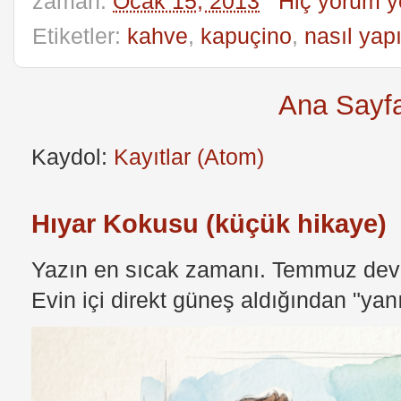
zaman:
Ocak 15, 2013
Hiç yorum y
Etiketler:
kahve
,
kapuçino
,
nasıl yapı
Ana Sayf
Kaydol:
Kayıtlar (Atom)
Hıyar Kokusu (küçük hikaye)
Yazın en sıcak zamanı. Temmuz devri
Evin içi direkt güneş aldığından "yan