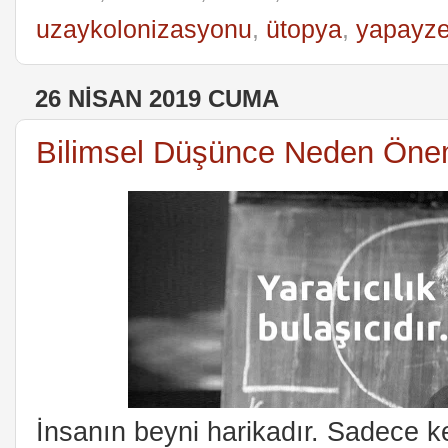
uzaykolonizasyonu
,
ütopya
,
yapayz
26 NISAN 2019 CUMA
Bilimsel Düşünce Neden Önem
İnsanın beyni harikadır. Sadece k