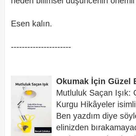
neden bilimsel düşüncenin önemli
Esen kalın.
----------------------
Okumak İçin Güzel 
Mutluluk Saçan Işık: 
Kurgu Hikâyeler isiml
Ben yazdım diye söyl
elinizden bırakamayac