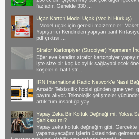
fazladır. Genelde 330 ...
Uçan Karton Model Uçak (Vecihi Hürkuş)
Model uçak için gerekli malzemeler: Make
Yapıştırıcı Kendinden yapışan bant Kırtasiy
pdf çıktısı ...
Strafor Kartonpiyer (Stropiyer) Yapmanın İnc
Eğer eve kendim strafor kartonpiyer yapayı
işte size bir kaç kolaylık sağlayabilecek ön
köşelerini hafif str...
IRN International Radio Network'e Nasıl Bağl
Amatör Telsizcilik hobisi günden güne yeni 
payını alıyor. Teknolojik gelişmeler yüzünd
artık tüm insanlığa yay...
Yapay Zeka Bir Koltuk Değneği mi, Yoksa Sa
Şahikası mı?
Yapay zeka koltuk değneğim gibi. Gerçekte
yapamayacağım işlerin üstesinden gelmeme 