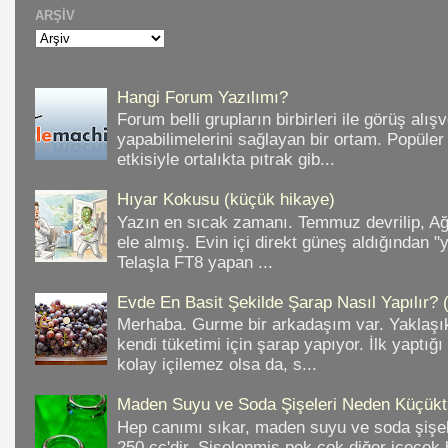
ARŞIV
Hangi Forum Yazılımı?
Forum belli grupların birbirleri ile görüş alışv
yapabilimelerini sağlayan bir ortam. Popüler
etkisiyle ortalıkta pıtrak gib...
Hıyar Kokusu (küçük hikaye)
Yazın en sıcak zamanı. Temmuz devrilip, A
ele almış. Evin içi direkt güneş aldığından "
Telaşla FT8 yapan ...
Evde En Basit Şekilde Şarap Nasıl Yapılır? 
Merhaba. Gurme bir arkadaşım var. Yaklaşık
kendi tüketimi için şarap yapıyor. İlk yaptığ
kolay içilemez olsa da, s...
Maden Suyu ve Soda Şişeleri Neden Küçükt
Hep canımı sıkar, maden suyu ve soda şişele
250 cc'dir. Şişelenmiş pek çok diğer içece