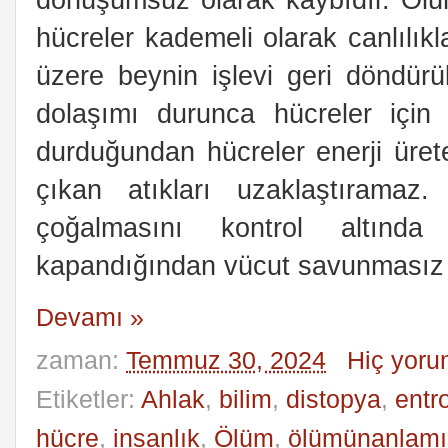
hücreler kademeli olarak canlılıkla
üzere beynin işlevi geri döndürü
dolaşımı durunca hücreler için 
durduğundan hücreler enerji ürete
çıkan atıkları uzaklaştıramaz.
çoğalmasını kontrol altınd
kapandığından vücut savunmasız 
Devamı »
zaman:
Temmuz 30, 2024
Hiç yoru
Etiketler:
Ahlak
,
bilim
,
distopya
,
entr
hücre
,
insanlık
,
Ölüm
,
ölümünanlamı