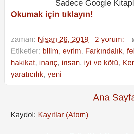
Sadece Google Kitapla
Okumak için tıklayın!
zaman:
Nisan 26, 2019
2 yorum:
Etiketler:
bilim
,
evrim
,
Farkındalık
,
fe
hakikat
,
inanç
,
insan
,
iyi ve kötü
,
Ken
yaratıcılık
,
yeni
Ana Sayf
Kaydol:
Kayıtlar (Atom)