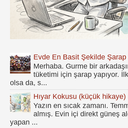
Evde En Basit Şekilde Şarap N
Merhaba. Gurme bir arkadaşım
tüketimi için şarap yapıyor. İ
olsa da, s...
Hıyar Kokusu (küçük hikaye)
Yazın en sıcak zamanı. Temmu
almış. Evin içi direkt güneş a
yapan ...