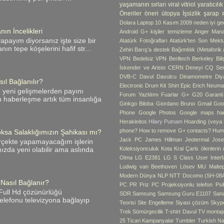
yaşamanın sırları
viral
vitriol
yaratıcılık
Öneriler
öneri
ütopya
İşsizlik
şarap
Dolara Laptop
10 Kasım
2009 neden iyi geç
ın İncelikleri
Android G+ kişiler temizleme
Anger Man
apayım diyorsanız işte size bir
Atatürk Fotoğrafları
Atatürk'ten Son Mekt
ın tepe köşelerini hafif str...
Zehiri
Barış'a destek
Bağımlılık (Metaforik
VPN
Bedelsiz VPN
Beriltech
Berkeley
Bil
İskender ve Aristo
CERN Deneyi
CQ Ser
DVB-C
Davul
Davulcu
Dinamometre
Diy
ıl Bağlanılır?
Electronic Drum Kit Shirt
Epic
Erich Neum
e yeni gelişmelerden payını
Forum Yazlılımı
Fuarlar
G+
G20
Garant
n haberleşme artık tüm insanlığa
Ginkgo Biloba
Giordano Bruno
Gmail
Goo
Phone
Google Photos
Google maps hari
Herakleitos
Hilary Putnam
Hoarding (veya B
phone?
How to remove G+ contacts?
Hum
ksa Salaklığımızın Şahikası mı?
Jack PC
James Hillman
Jeotermal
Jose
rçekte yapamayacağım işlerin
Koleksiyonculuk
Kota
Kral Çarls ölenlerin
zda yeni olabilir ama aslında
Olma
LG E2381
LG S Class User Interf
Ludwig van Beethoven
Lösev
MU
Malte
Modern Dünya
NLP
NTT Docomo (SH-08
 Nasıl Bağlanır?
PC
PR
Priz PC
Projeksiyonlu telefon
Psik
i Full Hd çözünürlüğü
SDR
Samsung
Samsung Guru E1107
Sana
 telefonu televizyona bağlayıp
Teorisi
Site Engelleme
Siyasi çözüm
Skyp
Trek
Sömürgecilik
T-shirt Davul
TV montaj
25
Ticari Kampanyalar
Tumbler
Turkish Na