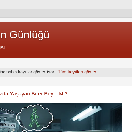
un Günlüğü
sı...
ine sahip kayıtlar gösteriliyor.
Tüm kayıtları göster
zda Yaşayan Birer Beyin Mi?