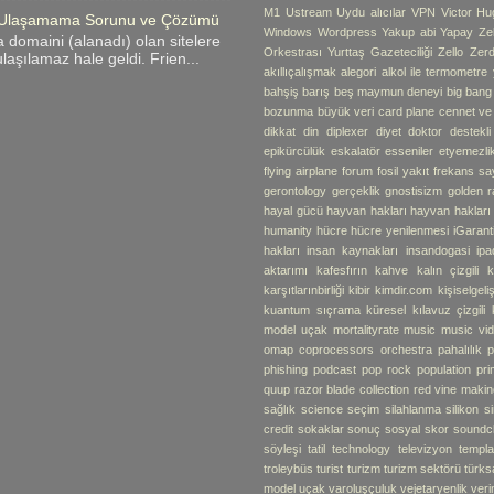
M1
Ustream
Uydu alıcılar
VPN
Victor Hu
me Ulaşamama Sorunu ve Çözümü
Windows
Wordpress
Yakup abi
Yapay Ze
 domaini (alanadı) olan sitelere
Orkestrası
Yurttaş Gazeteciliği
Zello
Zerd
laşılamaz hale geldi. Frien...
akıllıçalışmak
alegori
alkol ile termometre
bahşiş
barış
beş maymun deneyi
big bang
bozunma
büyük veri
card plane
cennet v
dikkat
din
diplexer
diyet
doktor destekli 
epikürcülük
eskalatör
esseniler
etyemezli
flying airplane
forum
fosil yakıt
frekans sa
gerontology
gerçeklik
gnostisizm
golden r
hayal gücü
hayvan hakları
hayvan hakları
humanity
hücre
hücre yenilenmesi
iGarant
hakları
insan kaynakları
insandogasi
ipa
aktarımı
kafesfırın
kahve
kalın çizgili k
karşıtlarınbirliği
kibir
kimdir.com
kişiselgel
kuantum sıçrama
küresel
kılavuz çizgili 
model uçak
mortalityrate
music
music vi
omap coprocessors
orchestra
pahalılık
p
phishing
podcast
pop rock
population
pr
quup
razor blade collection
red vine makin
sağlık
science
seçim
silahlanma
silikon
s
credit
sokaklar
sonuç
sosyal skor
soundc
söyleşi
tatil
technology
televizyon
templa
troleybüs
turist
turizm
turizm sektörü
türks
model uçak
varoluşçuluk
vejetaryenlik
verim