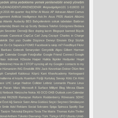
yedek alma
yedekleme
yemek
yenilenebilir enerji
yönetim
#UZAYAGİDENTURKENEDENİR
#kişiselgelişim101
1-618033
10
ti
2016 4th quarter
4sq
80'ler
AI Music
AP
Adrasan
Albert Camus
agement
Artificial Intelligence
Ask.fm
Asus P835
Atatürk Albümü
up
Atlantis
Audacity
BES
Bahçelievlerin sokak tabelaları
Baldıran
 anlamda)
Beam me up Scotty
Bedava Telefon Görüşmesi
Bedava
işim Sevenler Derneği
Bize doping lazım
Blogspot banned
Büyük
enade
Canonical
CapCut
Carl Jung
Cezayir
Charles in Charge
alektik
Dizi yazı
Dualite
Düşünce Deneyi
Einstein
Ekşi Sözlük
ann
Ev-Ce Sapanca
FOMO
Facebook'a rakip mi?
Feedfloyd
Flickr
i Bankası
Gelecek Senaryoları
Gerçeklik Algısı
Gilbert Harman
gle Calendar
Google Fotoğraflar
Google Friend Connect
Google
tası indirmek
H2testw
Haiper
Halkla İlişkiler
Hediyeler
Hegel
iriktirme)
How do I STOP syncing all my Google+ contacts to my
e
Hümanizim
ING Emeklilik
IRN
Jack Kevorkian Doktor Ölüm filmi
ph Campbell
Kablosuz Köprü
Kant
KhanAcademy
Kierkegaard
 mallarına el koydu
Kuantum Fiziği
Kurtuluş Savaşı
Kötü Cin
Kötü
ace
LHC
Large Hadron Collider
Leibniz
Leonardo Pisano
Linux
pe Pazarı
Marx
Microsoft 8 Surface
Milliyet Blog
Mircea Eliade
A)
Netbook
Nietzsche
Nokia X6
OCD
OKB
Outlook.com Calendar
oloji
RK2928
Ramazan
Reform
Roddenberry
Rönesans
SDHC
l Özel Ağ
Sansür
Satın Alma Güdüsü
Seçici
Seçmeci
Simülasyon
e
Smile Adsl Reklamı
Social
Sokrates
Spiga
Spinoza
Spotify
Star
ı
Taoizm
Teknoloji Eleştirisi
Tesla
The Matrix
Thomas Kuhn
Thriller
tional Anthem
Tüketici Davranışı
Türk
Türkçe
UFO
Ubuntu
Umid-