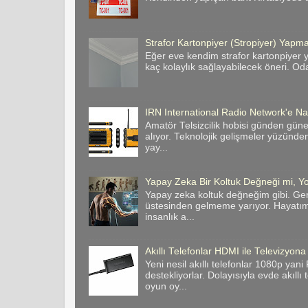
Strafor Kartonpiyer (Stropiyer) Yapman
Eğer eve kendim strafor kartonpiyer y
kaç kolaylık sağlayabilecek öneri. Odan
IRN International Radio Network'e Nas
Amatör Telsizcilik hobisi günden gün
alıyor. Teknolojik gelişmeler yüzünde
yay...
Yapay Zeka Bir Koltuk Değneği mi, Yo
Yapay zeka koltuk değneğim gibi. Ge
üstesinden gelmeme yarıyor. Hayatımı
insanlık a...
Akıllı Telefonlar HDMI ile Televizyona
Yeni nesil akıllı telefonlar 1080p yan
destekliyorlar. Dolayısıyla evde akıllı
oyun oy...