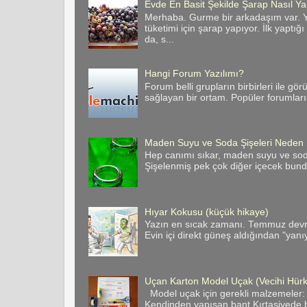
Evde En Basit Şekilde Şarap Nasıl Yap
Merhaba. Gurme bir arkadaşım var. Y
tüketimi için şarap yapıyor. İlk yaptığ
da, s...
Hangi Forum Yazılımı?
Forum belli grupların birbirleri ile gör
sağlayan bir ortam. Popüler forumların 
Maden Suyu ve Soda Şişeleri Neden
Hep canımı sıkar, maden suyu ve soda 
Şişelenmiş pek çok diğer içecek bund
Hıyar Kokusu (küçük hikaye)
Yazın en sıcak zamanı. Temmuz devril
Evin içi direkt güneş aldığından "yanı
Uçan Karton Model Uçak (Vecihi Hür
Model uçak için gerekli malzemeler:
Kendinden yapışan bant Kırtasiyede bas