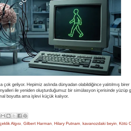
çok geliyor. Hepimiz aslında dünyadan olabildiğince yalıtılmış birer 
inyalleri ile yeniden oluşturduğumuz bir simülasyon içerisinde yüzüp g
al boyutta ama işlevi küçük kalıyor.
eklik Algısı
,
Gilbert Harman
,
Hilary Putnam
,
kavanozdaki beyin
,
Kötü C