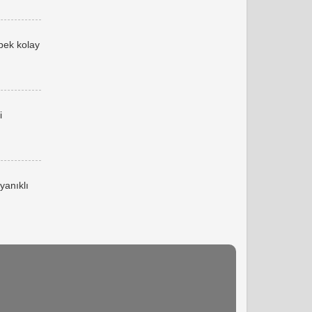
 pek kolay
i
yanıklı