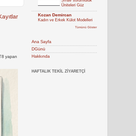
Sınav sorumluluk
Üniteleri Güz
Kozan Demircan
ayıtlar
Kadın ve Erkek Külot Modelleri
Tümünü Göster
Ana Sayfa
DGünü
Hakkında
FT8 yapan
HAFTALIK TEKIL ZIYARETÇI