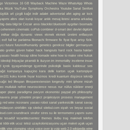
go
Victorinox 16 GB
Wayback Machine
Waze
WhatsApp
Whois
ka Müzik
YouTube Symphony Orchestra
Youtube Sanal Senfoni
üştlük
a4 çizgili kağıt indir
adalet
advertorial
afet
aging
air lock
 yapımı
altını olan kuralı koyar
anlık mesaj listesi
arama
arkadaş
big data
bilgi
bir Cezair anısı
blacklist
bluetooth aygıtları
boomads
e cehennem
cinematic
coPub
combiner
d-smart
deri
devlet
digitürk
intihar
doğa
dynamic views
ekmek
ekmek üretimi
enflasyon
k
exif
fail
far parlatma
fibonachi
firmware
fix
fiyat
fiyat artışı
fizik.
yıcı
future
futureofhumanity
genetics
gereksiz bilgiler
germanyum
atio
grefen
güven
haber
hack
hangouts
hard rock
hasta hakları
 yasası
health
hesap silme
homade wine
how to make vine
hukuk
i
ideoloji
ihtiyaçlar piramidi
ik
iluzyon
im
immortality
inceleme
insan
d
içrek
işyaşamdenge
işyerinde psikolojik baskı
kablosuz ses
ağıt
kampanya
kapuçino
kara delik
karton uçak
kartonpiyer
işim101
koku
komik hıyar
kozmos
kredi
kuantum düşünce tekniği
kağıt
led
lifespan
lifespanextension
longevity
mini iphone
mizah
deo
mutluluk
nefret
neuroscience
nexus
nur
nüfus
nükleer enerji
aper plane
paradigma
pavyon ekonomisi
paypal
phi
philosophy
imavera
proje yönetimi
project
projeksiyon
prosess management
g
red wine
rezonans yasası
robot
sanal yankesicilik
sanat
savaş
imülasyon
sinirbilim
sip
sitebul
sitebul.com
siyah ve beyaz
social
loud.com
soundtrack
strafor
stres
su ile termometre yapımı
suno
te
tesadüf
tezantitezsentez
themes
tivibu
traş makineli telefon
at
tıbbi etik
ucuz telsiz
uzaykolonizasyonu
uçan maket uçak
uçan
lilik
vine stomping
virus
voice over ip
voip
web 2.0
wikipedia
wine