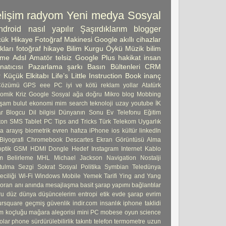
lişim
radyom
Yeni medya
Sosyal
ndroid
nasıl yapılır
Şaşırdıklarım
blogger
ük Hikaye
Fotoğraf Makinesi
Google
akıllı cihazlar
kları
fotoğraf
hikaye
Bilim Kurgu Öykü
Müzik
bilim
şme
Adsl
Amatör telsiz
Google Plus
hakikat
insan
atıcısı
Pazarlama
şarkı
Basın Bültenleri
CRM
 Küçük Elkitabı
Life’s Little Instruction Book
inanç
Çözümü
GPS
eee PC
iyi ve kötü
reklam
yollar
Atatürk
omik Kriz
Google Sosyal ağa doğru
Mikro blog
Mobbing
şam
bulut
ekonomi
mim
search
teknoloji
uzay
youtube
İK
ar
Blogcu
Dil bilgisi
Dünyanın Sonu
Ev Telefonu
Eğitim
ton
SMS
Tablet PC
Tips and Tricks
Türk Telekom
Uygarlık
ma
arayış
biometrik
evren
hafıza
iPhone
ios
kültür
linkedIn
Biyografi
Chromebook
Descartes
Ekran Görüntüsü Alma
ptik
GSM
HDMI Dongle
Hedef
Instagram
Internet
Kablo
 Belirleme
MHL
Michael Jackson
Navigation
Nostalji
tulma
Sezgi
Sokrat
Sosyal Politika
Symbian
Teledünya
ciliği
Wi-Fi
Windows Mobile
Yemek Tarifi
Ying and Yang
 oran
anı
anında mesajlaşma
basit şarap yapımı
bağlantılar
ru
düz dünya
düşüncelerim
entropi
etik
evde şarap
evrim
ursquare
geçmiş
güvenlik
indir.com
insanlık
iphone taklidi
m koçluğu
mağara alegorisi
mini PC
mobese
oyun
science
olar phone
sürdürülebilirlik
takıntı
telefon
termometre
uzun