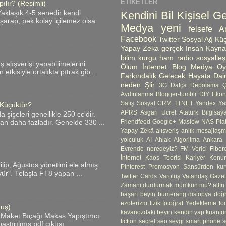
ETIKETLER
ılır? (Resimli)
Kendini Bil
Kişisel Ge
aklaşık 4-5 senedir kendi
ı şarap, pek kolay içilemez olsa
Medya
yeni
felsefe
A
Facebook
Twitter
Sosyal Ağ
Küç
Yapay Zeka
gerçek
İnsan Kayna
bilim kurgu
ham radio
sosyalle
üş alışverişi yapabilimelerini
Ölüm
İnternet
Blog
Medya Oyn
etkisiyle ortalıkta pıtrak gib...
Farkındalık
Gelecek
Hayata Dair
neden
Şiir
3G
Datça
Depolama 
Aydınlanma
Blogger-tumblr
DIY
Ekon
Satış
Sosyal CRM
TTNET
Yandex
Ya
 Küçüktür?
APRS
Asgari Ücret
Ataturk
Bilgisay
şişeleri genellikle 250 cc'dir.
Friendfeed
Google+
Maslow
NAS
Pla
an daha fazladır. Genelde 330 ...
Yapay Zekâ
alışveriş
anlık mesajlaş
yolculuk
AI
Ahlak
Algoritma
Ankara
Evrende neredeyiz?
FM Verici
Fibero
İnternet
Kaos Teorisi
Kariyer
Konum
ip, Ağustos yönetimi ele almış.
Pinterest
Promosyon
Sansürden kur
yür". Telaşla FT8 yapan ...
Twitter Cards
Varoluş
Vatandaş Gazete
Zamanı durdurmak mümkün mü?
altın
başarı
beyin
bumerang
distopya
doğ
ezoterizm
fizik
fotoğraf Yedekleme
fo
kuş)
kavanozdaki beyin
kendin yap
kuantu
 Maket Bıçağı Makas Yapıştırıcı
fiction
secret
seo
sevgi
smart phone
s
tırılmış pdf çıktısı ...