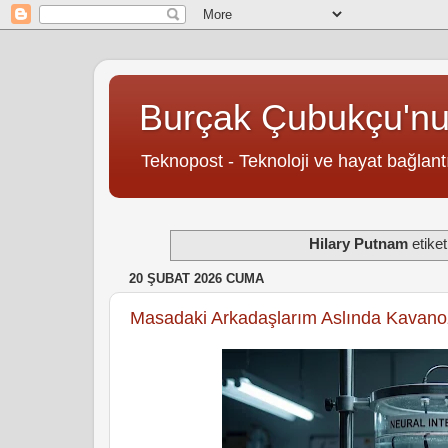
Burçak Çubukçu'n
Teknopost - Teknoloji ve hayat bağlantı
Hilary Putnam
etiket
20 ŞUBAT 2026 CUMA
Masadaki Arkadaşlarım Aslında Kavano