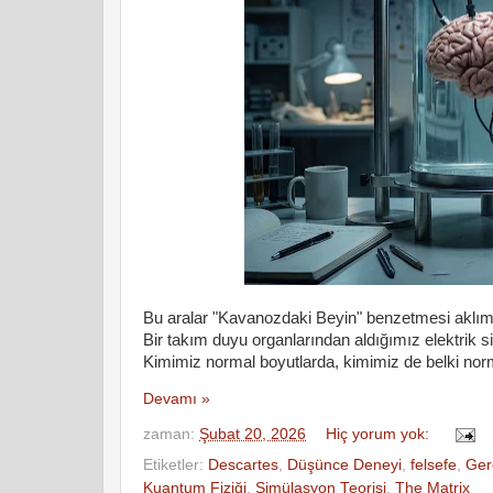
Bu aralar "Kavanozdaki Beyin" benzetmesi aklıma 
Bir takım duyu organlarından aldığımız elektrik s
Kimimiz normal boyutlarda, kimimiz de belki norm
Devamı »
zaman:
Şubat 20, 2026
Hiç yorum yok:
Etiketler:
Descartes
,
Düşünce Deneyi
,
felsefe
,
Gerç
Kuantum Fiziği
,
Simülasyon Teorisi
,
The Matrix