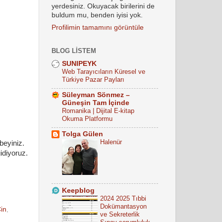
yerdesiniz. Okuyacak birilerini de
buldum mu, benden iyisi yok.
Profilimin tamamını görüntüle
BLOG LISTEM
SUNIPEYK
Web Tarayıcıların Küresel ve
Türkiye Pazar Payları
Süleyman Sönmez –
Güneşin Tam İçinde
Romanika | Dijital E-kitap
Okuma Platformu
Tolga Gülen
Halenür
beyiniz.
idiyoruz.
Keepblog
2024 2025 Tıbbi
Dokümantasyon
in
,
ve Sekreterlik