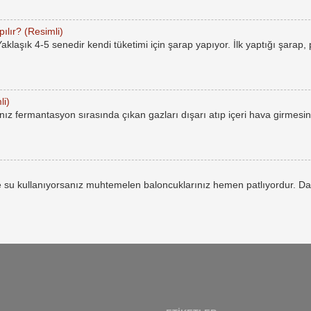
ılır? (Resimli)
laşık 4-5 senedir kendi tüketimi için şarap yapıyor. İlk yaptığı şarap,
li)
ız fermantasyon sırasında çıkan gazları dışarı atıp içeri hava girmesin
 su kullanıyorsanız muhtemelen baloncuklarınız hemen patlıyordur. Da