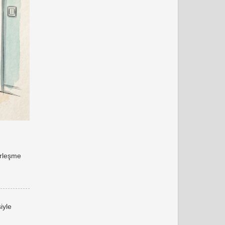
erleşme
iyle