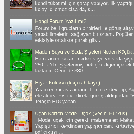
kendi tüketimi için şarap yapıyor. İlk yaptığ
kolay içilemez olsa da, s...
Hangi Forum Yazılımı?
Forum belli grupların birbirleri ile görüş alışv
yapabilimelerini sağlayan bir ortam. Popüler
etkisiyle ortalıkta pıtrak gib...
Maden Suyu ve Soda Şişeleri Neden Küçükt
Hep canımı sıkar, maden suyu ve soda şişele
250 cc'dir. Şişelenmiş pek çok diğer içece
fazladır. Genelde 330 ...
Hıyar Kokusu (küçük hikaye)
Yazın en sıcak zamanı. Temmuz devrilip, A
ele almış. Evin içi direkt güneş aldığından "
Telaşla FT8 yapan ...
Uçan Karton Model Uçak (Vecihi Hürkuş)
Model uçak için gerekli malzemeler: Make
Yapıştırıcı Kendinden yapışan bant Kırtasiy
pdf çıktısı ...