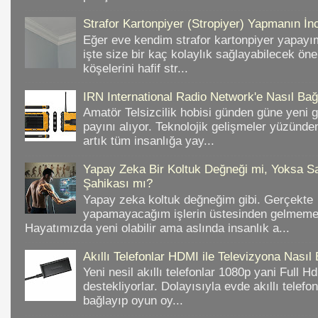
Strafor Kartonpiyer (Stropiyer) Yapmanın İnc
Eğer eve kendim strafor kartonpiyer yapayı
işte size bir kaç kolaylık sağlayabilecek ön
köşelerini hafif str...
IRN International Radio Network'e Nasıl Bağl
Amatör Telsizcilik hobisi günden güne yeni 
payını alıyor. Teknolojik gelişmeler yüzünd
artık tüm insanlığa yay...
Yapay Zeka Bir Koltuk Değneği mi, Yoksa Sa
Şahikası mı?
Yapay zeka koltuk değneğim gibi. Gerçekte
yapamayacağım işlerin üstesinden gelmeme 
Hayatımızda yeni olabilir ama aslında insanlık a...
Akıllı Telefonlar HDMI ile Televizyona Nasıl
Yeni nesil akıllı telefonlar 1080p yani Full 
destekliyorlar. Dolayısıyla evde akıllı telefo
bağlayıp oyun oy...