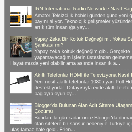
IRN International Radio Network'e Nasıl Bağl
Amatör Telsizcilik hobisi günden güne yeni 
payını alıyor. Teknolojik gelişmeler yüzünd
artık tüm insanlığa yay...
Yapay Zeka Bir Koltuk Değneği mi, Yoksa Sa
Şahikası mı?
Yapay zeka koltuk değneğim gibi. Gerçekte
yapamayacağım işlerin üstesinden gelmeme 
Hayatımızda yeni olabilir ama aslında insanlık a...
Akıllı Telefonlar HDMI ile Televizyona Nasıl
Yeni nesil akıllı telefonlar 1080p yani Full 
destekliyorlar. Dolayısıyla evde akıllı telefo
bağlayıp oyun oy...
Blogger'da Bulunan Alan Adlı Siteme Ulaş
Çözümü
Bundan iki gün kadar önce Blooger'da domain
olan sitelere bir sansür nedeniyle Türkiye iç
ulaşılamaz hale geldi. Frien...