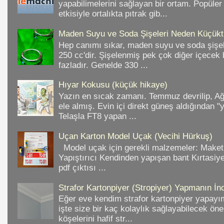
yapabilimelerini sağlayan bir ortam. Popüler
etkisiyle ortalıkta pıtrak gib...
Maden Suyu ve Soda Şişeleri Neden Küçükt
Hep canımı sıkar, maden suyu ve soda şişele
250 cc'dir. Şişelenmiş pek çok diğer içece
fazladır. Genelde 330 ...
Hıyar Kokusu (küçük hikaye)
Yazın en sıcak zamanı. Temmuz devrilip, A
ele almış. Evin içi direkt güneş aldığından "
Telaşla FT8 yapan ...
Uçan Karton Model Uçak (Vecihi Hürkuş)
Model uçak için gerekli malzemeler: Make
Yapıştırıcı Kendinden yapışan bant Kırtasiy
pdf çıktısı ...
Strafor Kartonpiyer (Stropiyer) Yapmanın İnc
Eğer eve kendim strafor kartonpiyer yapayı
işte size bir kaç kolaylık sağlayabilecek ön
köşelerini hafif str...