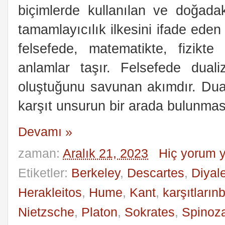
biçimlerde kullanılan ve doğadaki
tamamlayıcılık ilkesini ifade eden 
felsefede, matematikte, fizikte 
anlamlar taşır. Felsefede duali
oluştuğunu savunan akımdır.
Dual
karşıt unsurun bir arada bulunmas
Devamı »
zaman:
Aralık 21, 2023
Hiç yorum 
Etiketler:
Berkeley
,
Descartes
,
Diyale
Herakleitos
,
Hume
,
Kant
,
karşıtlarınbi
Nietzsche
,
Platon
,
Sokrates
,
Spinoz