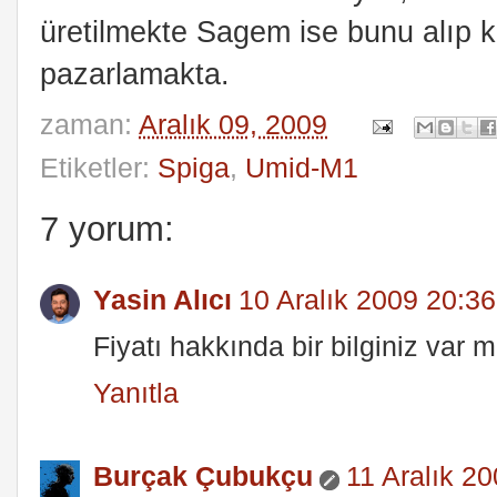
üretilmekte Sagem ise bunu alıp k
pazarlamakta.
zaman:
Aralık 09, 2009
Etiketler:
Spiga
,
Umid-M1
7 yorum:
Yasin Alıcı
10 Aralık 2009 20:36
Fiyatı hakkında bir bilginiz var m
Yanıtla
Burçak Çubukçu
11 Aralık 2