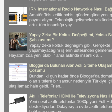
IRN International Radio Network'e Nasıl Bağl
Amatör Telsizcilik hobisi günden güne yeni 
payını alıyor. Teknolojik gelişmeler yüzünd
artık tüm insanlığa yay...
Yapay Zeka Bir Koltuk Değneği mi, Yoksa Sa
Şahikası mı?
Yapay zeka koltuk değneğim gibi. Gerçekte
yapamayacağım işlerin üstesinden gelmeme 
Hayatımızda yeni olabilir ama aslında insanlık a...
Blogger'da Bulunan Alan Adlı Siteme Ulaş
Çözümü
Bundan iki gün kadar önce Blooger'da domain
olan sitelere bir sansür nedeniyle Türkiye iç
ulaşılamaz hale geldi. Frien...
Akıllı Telefonlar HDMI ile Televizyona Nasıl
Yeni nesil akıllı telefonlar 1080p yani Full 
destekliyorlar. Dolayısıyla evde akıllı telefo
bağlayıp oyun oy...