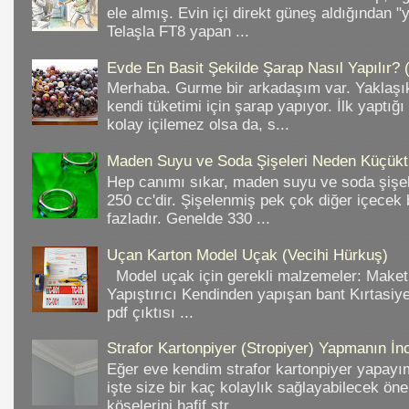
ele almış. Evin içi direkt güneş aldığından "
Telaşla FT8 yapan ...
Evde En Basit Şekilde Şarap Nasıl Yapılır? 
Merhaba. Gurme bir arkadaşım var. Yaklaşık
kendi tüketimi için şarap yapıyor. İlk yaptığ
kolay içilemez olsa da, s...
Maden Suyu ve Soda Şişeleri Neden Küçükt
Hep canımı sıkar, maden suyu ve soda şişele
250 cc'dir. Şişelenmiş pek çok diğer içece
fazladır. Genelde 330 ...
Uçan Karton Model Uçak (Vecihi Hürkuş)
Model uçak için gerekli malzemeler: Make
Yapıştırıcı Kendinden yapışan bant Kırtasiy
pdf çıktısı ...
Strafor Kartonpiyer (Stropiyer) Yapmanın İnc
Eğer eve kendim strafor kartonpiyer yapayı
işte size bir kaç kolaylık sağlayabilecek ön
köşelerini hafif str...