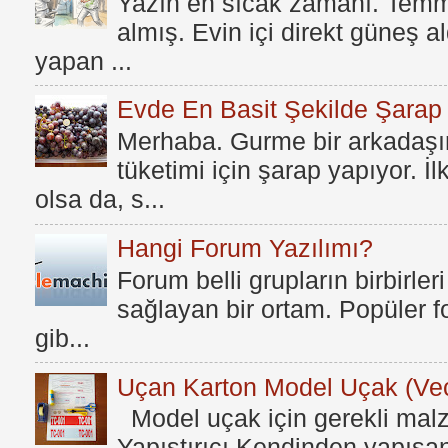
Yazın en sıcak zamanı. Temmu
almış. Evin içi direkt güneş a
yapan ...
Evde En Basit Şekilde Şarap N
Merhaba. Gurme bir arkadaşım
tüketimi için şarap yapıyor. İ
olsa da, s...
Hangi Forum Yazılımı?
Forum belli grupların birbirleri
sağlayan bir ortam. Popüler fo
gib...
Uçan Karton Model Uçak (Vec
Model uçak için gerekli mal
Yapıştırıcı Kendinden yapışan