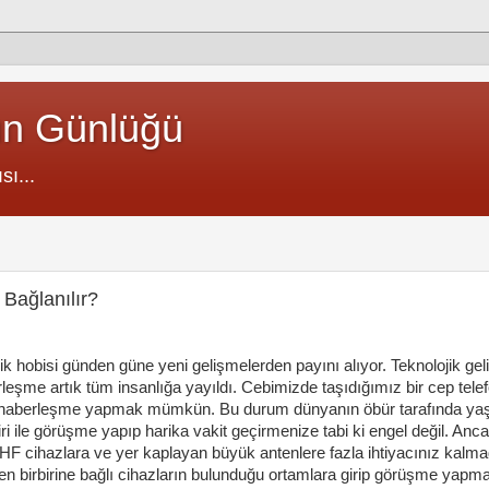
un Günlüğü
sı...
 Bağlanılır?
ik hobisi günden güne yeni gelişmelerden payını alıyor. Teknolojik gel
eşme artık tüm insanlığa yayıldı. Cebimizde taşıdığımız bir cep tele
haberleşme yapmak mümkün. Bu durum dünyanın öbür tarafında ya
ri ile görüşme yapıp harika vakit geçirmenize tabi ki engel değil. An
ı HF cihazlara ve yer kaplayan büyük antenlere fazla ihtiyacınız kalma
den birbirine bağlı cihazların bulunduğu ortamlara girip görüşme yapm