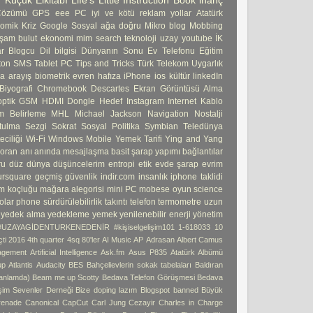
 Küçük Elkitabı
Life’s Little Instruction Book
inanç
Çözümü
GPS
eee PC
iyi ve kötü
reklam
yollar
Atatürk
omik Kriz
Google Sosyal ağa doğru
Mikro blog
Mobbing
şam
bulut
ekonomi
mim
search
teknoloji
uzay
youtube
İK
ar
Blogcu
Dil bilgisi
Dünyanın Sonu
Ev Telefonu
Eğitim
ton
SMS
Tablet PC
Tips and Tricks
Türk Telekom
Uygarlık
ma
arayış
biometrik
evren
hafıza
iPhone
ios
kültür
linkedIn
Biyografi
Chromebook
Descartes
Ekran Görüntüsü Alma
ptik
GSM
HDMI Dongle
Hedef
Instagram
Internet
Kablo
 Belirleme
MHL
Michael Jackson
Navigation
Nostalji
tulma
Sezgi
Sokrat
Sosyal Politika
Symbian
Teledünya
ciliği
Wi-Fi
Windows Mobile
Yemek Tarifi
Ying and Yang
 oran
anı
anında mesajlaşma
basit şarap yapımı
bağlantılar
ru
düz dünya
düşüncelerim
entropi
etik
evde şarap
evrim
ursquare
geçmiş
güvenlik
indir.com
insanlık
iphone taklidi
m koçluğu
mağara alegorisi
mini PC
mobese
oyun
science
olar phone
sürdürülebilirlik
takıntı
telefon
termometre
uzun
yedek alma
yedekleme
yemek
yenilenebilir enerji
yönetim
#UZAYAGİDENTURKENEDENİR
#kişiselgelişim101
1-618033
10
ti
2016 4th quarter
4sq
80'ler
AI Music
AP
Adrasan
Albert Camus
agement
Artificial Intelligence
Ask.fm
Asus P835
Atatürk Albümü
up
Atlantis
Audacity
BES
Bahçelievlerin sokak tabelaları
Baldıran
 anlamda)
Beam me up Scotty
Bedava Telefon Görüşmesi
Bedava
işim Sevenler Derneği
Bize doping lazım
Blogspot banned
Büyük
enade
Canonical
CapCut
Carl Jung
Cezayir
Charles in Charge