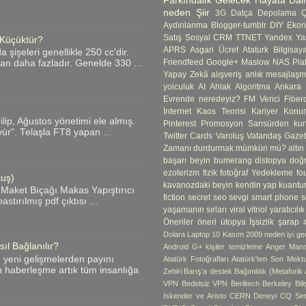
Farkındalık
Gelecek
Hayata Dair
neden
Şiir
3G
Datça
Depolama 
Aydınlanma
Blogger-tumblr
DIY
Ekon
Satış
Sosyal CRM
TTNET
Yandex
Ya
 Küçüktür?
APRS
Asgari Ücret
Ataturk
Bilgisay
şişeleri genellikle 250 cc'dir.
Friendfeed
Google+
Maslow
NAS
Pla
an daha fazladır. Genelde 330 ...
Yapay Zekâ
alışveriş
anlık mesajlaş
yolculuk
AI
Ahlak
Algoritma
Ankara
Evrende neredeyiz?
FM Verici
Fibero
İnternet
Kaos Teorisi
Kariyer
Konum
ip, Ağustos yönetimi ele almış.
Pinterest
Promosyon
Sansürden kur
yür". Telaşla FT8 yapan ...
Twitter Cards
Varoluş
Vatandaş Gazete
Zamanı durdurmak mümkün mü?
altın
başarı
beyin
bumerang
distopya
doğ
ezoterizm
fizik
fotoğraf Yedekleme
fo
kuş)
kavanozdaki beyin
kendin yap
kuantu
 Maket Bıçağı Makas Yapıştırıcı
fiction
secret
seo
sevgi
smart phone
s
tırılmış pdf çıktısı ...
yaşamanın sırları
viral
vitriol
yaratıcılık
Öneriler
öneri
ütopya
İşsizlik
şarap
Dolara Laptop
10 Kasım
2009 neden iyi geç
ıl Bağlanılır?
Android G+ kişiler temizleme
Anger Man
e yeni gelişmelerden payını
Atatürk Fotoğrafları
Atatürk'ten Son Mekt
n haberleşme artık tüm insanlığa
Zehiri
Barış'a destek
Bağımlılık (Metaforik
VPN
Bedelsiz VPN
Beriltech
Berkeley
Bil
İskender ve Aristo
CERN Deneyi
CQ Ser