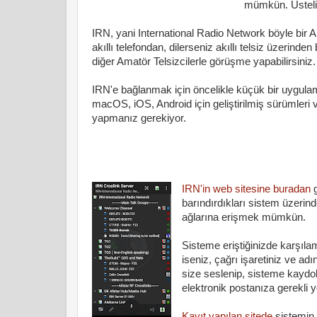
mümkün. Üstelik 
IRN, yani International Radio Network böyle bir A
akıllı telefondan, dilerseniz akıllı telsiz üzerinde
diğer Amatör Telsizcilerle görüşme yapabilirsiniz.
IRN'e bağlanmak için öncelikle küçük bir uygula
macOS, iOS, Android için geliştirilmiş sürümleri 
yapmanız gerekiyor.
IRN'in web sitesine buradan
g
barındırdıkları sistem üzerinde
ağlarına erişmek mümkün.
Sisteme eriştiğinizde karşıla
iseniz, çağrı işaretiniz ve adı
size seslenip, sisteme kaydolm
elektronik postanıza gerekli 
Kayıt yapılan sitede
sistemin k