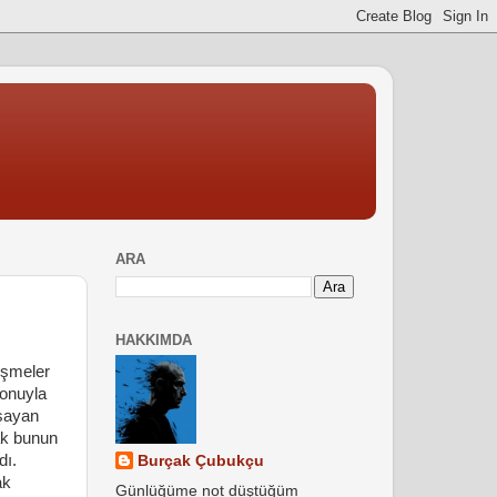
ARA
HAKKIMDA
işmeler
fonuyla
şayan
cak bunun
dı.
Burçak Çubukçu
ak
Günlüğüme not düştüğüm