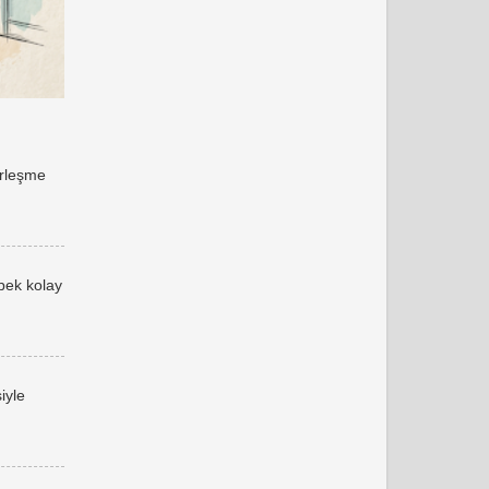
erleşme
 pek kolay
iyle