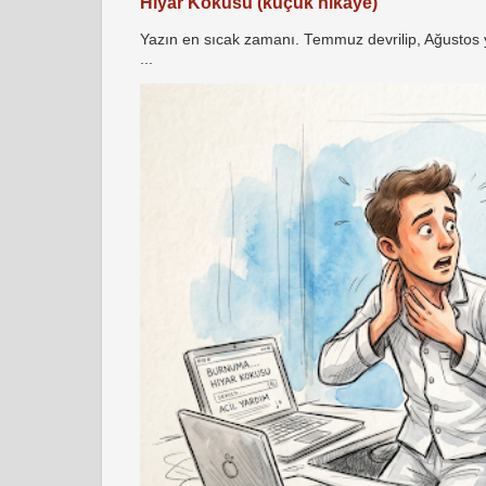
Hıyar Kokusu (küçük hikaye)
Yazın en sıcak zamanı. Temmuz devrilip, Ağustos yö
...