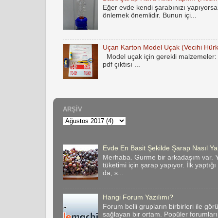
Eğer evde kendi şarabınızı yapıyorsan
önlemek önemlidir. Bunun içi...
Uçan Karton Model Uçak (Vecihi Hür
Model uçak için gerekli malzemeler: 
pdf çıktısı ...
ARŞIV
Evde En Basit Şekilde Şarap Nasıl Yap
Merhaba. Gurme bir arkadaşım var. Y
tüketimi için şarap yapıyor. İlk yaptığ
da, s...
Hangi Forum Yazılımı?
Forum belli grupların birbirleri ile gör
sağlayan bir ortam. Popüler forumların 