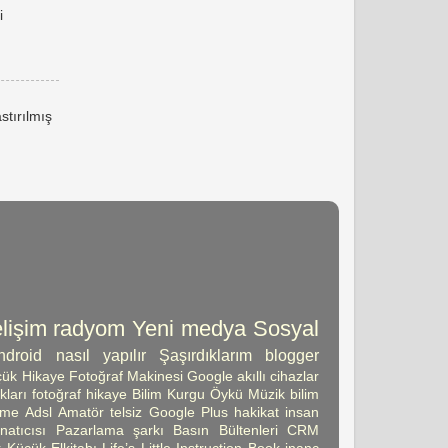
i
stırılmış
lişim
radyom
Yeni medya
Sosyal
ndroid
nasıl yapılır
Şaşırdıklarım
blogger
ük Hikaye
Fotoğraf Makinesi
Google
akıllı cihazlar
kları
fotoğraf
hikaye
Bilim Kurgu Öykü
Müzik
bilim
şme
Adsl
Amatör telsiz
Google Plus
hakikat
insan
atıcısı
Pazarlama
şarkı
Basın Bültenleri
CRM