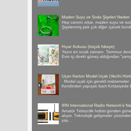
Maden Suyu ve Soda Şişeleri Neden
Hep canımı sıkar, maden suyu ve soda 
Şişelenmiş pek çok diğer içecek bund
Hıyar Kokusu (küçük hikaye)
Yazın en sıcak zamanı. Temmuz devril
Evin içi direkt güneş aldığından "yanı
Uçan Karton Model Uçak (Vecihi Hür
Model uçak için gerekli malzemeler:
Kendinden yapışan bant Kırtasiyede bas
IRN International Radio Network'e Nas
Amatör Telsizcilik hobisi günden gün
alıyor. Teknolojik gelişmeler yüzünde
yay...