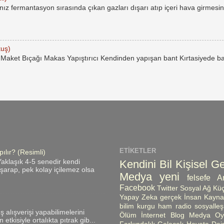
ız fermantasyon sırasında çıkan gazları dışarı atıp içeri hava girmesin
kuş)
Maket Bıçağı Makas Yapıştırıcı Kendinden yapışan bant Kırtasiyede ba
ETIKETLER
ılır? (Resimli)
Kendini Bil
Kişisel Ge
aklaşık 4-5 senedir kendi
ı şarap, pek kolay içilemez olsa
Medya
yeni
felsefe
A
Facebook
Twitter
Sosyal Ağ
Küç
Yapay Zeka
gerçek
İnsan Kayna
bilim kurgu
ham radio
sosyalle
üş alışverişi yapabilimelerini
Ölüm
İnternet
Blog
Medya Oyn
etkisiyle ortalıkta pıtrak gib...