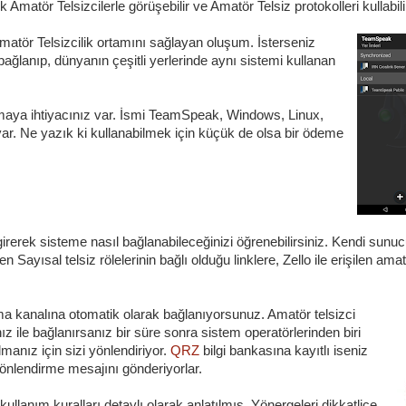
Amatör Telsizcilerle görüşebilir ve Amatör Telsiz protokolleri kullabili
matör Telsizcilik ortamını sağlayan oluşum. İsterseniz
n bağlanıp, dünyanın çeşitli yerlerinde aynı sistemi kullanan
maya ihtiyacınız var. İsmi TeamSpeak, Windows, Linux,
var. Ne yazık ki kullanabilmek için küçük de olsa bir ödeme
irerek sisteme nasıl bağlanabileceğinizi öğrenebilirsiniz. Kendi sunuc
n Sayısal telsiz rölelerinin bağlı olduğu linklere, Zello ile erişilen amat
ma kanalına otomatik olarak bağlanıyorsunuz. Amatör telsizci
nız ile bağlanırsanız bir süre sonra sistem operatörlerinden biri
anız için sizi yönlendiriyor.
QRZ
bilgi bankasına kayıtlı iseniz
yönlendirme mesajını gönderiyorlar.
ullanım kuralları detaylı olarak anlatılmış. Yönergeleri dikkatlice