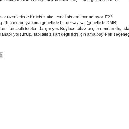
 üzerilerinde bir telsiz alıcı verici sistemi barındırıyor. F22
alog donanımın yanında genellikle bir de sayısal (genellikle DMR)
mli bir akıllı telefon da içeriyor. Böylece telsiz erişim sınırları dışınd
ğlanabiliyorsunuz. Tabi telsiz şart değil IRN için ama böyle bir seçeneğ