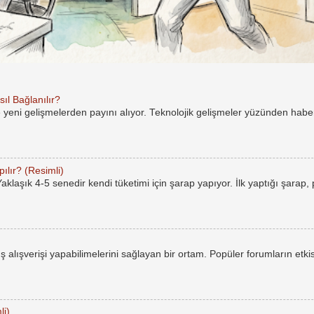
ıl Bağlanılır?
e yeni gelişmelerden payını alıyor. Teknolojik gelişmeler yüzünden hab
ılır? (Resimli)
laşık 4-5 senedir kendi tüketimi için şarap yapıyor. İlk yaptığı şarap,
rüş alışverişi yapabilimelerini sağlayan bir ortam. Popüler forumların etkis
li)