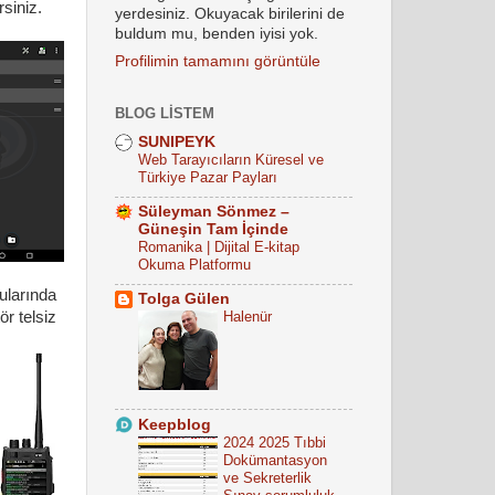
rsiniz.
yerdesiniz. Okuyacak birilerini de
buldum mu, benden iyisi yok.
Profilimin tamamını görüntüle
BLOG LISTEM
SUNIPEYK
Web Tarayıcıların Küresel ve
Türkiye Pazar Payları
Süleyman Sönmez –
Güneşin Tam İçinde
Romanika | Dijital E-kitap
Okuma Platformu
ularında
Tolga Gülen
ör telsiz
Halenür
Keepblog
2024 2025 Tıbbi
Dokümantasyon
ve Sekreterlik