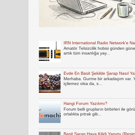
IRN International Radio Network'e Nas
Amatör Telsizcilik hobisi günden gün
artık tüm insanlığa yay...
Evde En Basit Şekilde Şarap Nasıl Yap
Merhaba. Gurme bir arkadaşım var. Yak
içilemez olsa da, s...
Hangi Forum Yazılımı?
Forum belli grupların birbirleri ile gö
ortalıkta pıtrak gib...
Basit Şarap Hava Kilidi Yapımı (Resim