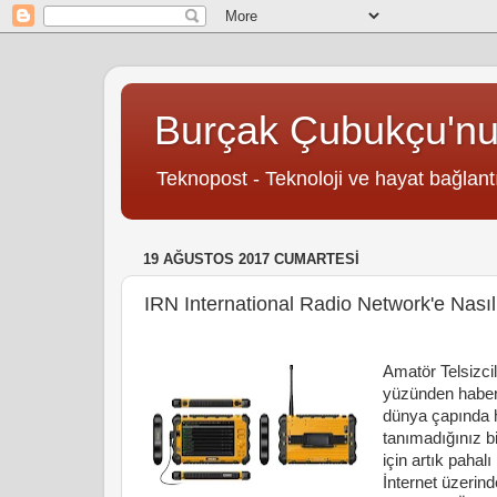
Burçak Çubukçu'n
Teknopost - Teknoloji ve hayat bağlantı
19 AĞUSTOS 2017 CUMARTESI
IRN International Radio Network'e Nasıl
Amatör Telsizcil
yüzünden haberl
dünya çapında 
tanımadığınız bi
için artık pahal
İnternet üzerin