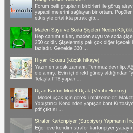
Forum belli grupların birbirleri ile görüş alışv
yapabilimelerini sağlayan bir ortam. Popüler
etkisiyle ortalıkta pıtrak gib...
Maden Suyu ve Soda Şişeleri Neden Küçükt
Hep canımı sıkar, maden suyu ve soda şişele
250 cc'dir. Şişelenmiş pek çok diğer içece
fazladır. Genelde 330 ...
Hıyar Kokusu (küçük hikaye)
Yazın en sıcak zamanı. Temmuz devrilip, A
ele almış. Evin içi direkt güneş aldığından "
Telaşla FT8 yapan ...
Uçan Karton Model Uçak (Vecihi Hürkuş)
Model uçak için gerekli malzemeler: Make
Yapıştırıcı Kendinden yapışan bant Kırtasiy
pdf çıktısı ...
Strafor Kartonpiyer (Stropiyer) Yapmanın İnc
Eğer eve kendim strafor kartonpiyer yapayı