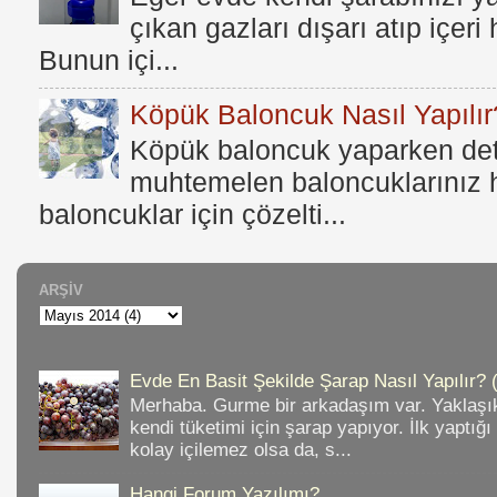
çıkan gazları dışarı atıp içer
Bunun içi...
Köpük Baloncuk Nasıl Yapılır
Köpük baloncuk yaparken dete
muhtemelen baloncuklarınız h
baloncuklar için çözelti...
ARŞIV
Evde En Basit Şekilde Şarap Nasıl Yapılır? 
Merhaba. Gurme bir arkadaşım var. Yaklaşık
kendi tüketimi için şarap yapıyor. İlk yaptığ
kolay içilemez olsa da, s...
Hangi Forum Yazılımı?