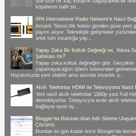
işte size bir kaç kolaylık sağlayabilecek ön
köşelerini hafif str...
IRN International Radio Network'e Nasıl Bağl
Amatör Telsizcilik hobisi günden güne yeni 
payını alıyor. Teknolojik gelişmeler yüzünd
artık tüm insanlığa yay...
Yapay Zeka Bir Koltuk Değneği mi, Yoksa Sa
Şahikası mı?
Yapay zeka koltuk değneğim gibi. Gerçekte
yapamayacağım işlerin üstesinden gelmeme 
Hayatımızda yeni olabilir ama aslında insanlık a...
Akıllı Telefonlar HDMI ile Televizyona Nasıl
Yeni nesil akıllı telefonlar 1080p yani Full 
destekliyorlar. Dolayısıyla evde akıllı telefo
bağlayıp oyun oy...
Blogger'da Bulunan Alan Adlı Siteme Ulaş
Çözümü
Bundan iki gün kadar önce Blooger'da domain