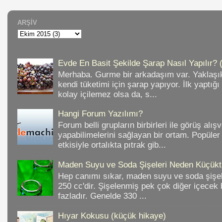
ARŞIV
Evde En Basit Şekilde Şarap Nasıl Yapılır? 
Merhaba. Gurme bir arkadaşım var. Yaklaşık
kendi tüketimi için şarap yapıyor. İlk yaptığ
kolay içilemez olsa da, s...
Hangi Forum Yazılımı?
Forum belli grupların birbirleri ile görüş alışv
yapabilimelerini sağlayan bir ortam. Popüler
etkisiyle ortalıkta pıtrak gib...
Maden Suyu ve Soda Şişeleri Neden Küçükt
Hep canımı sıkar, maden suyu ve soda şişele
250 cc'dir. Şişelenmiş pek çok diğer içece
fazladır. Genelde 330 ...
Hıyar Kokusu (küçük hikaye)