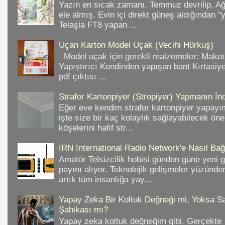
Yazın en sıcak zamanı. Temmuz devrilip, A
ele almış. Evin içi direkt güneş aldığından "
Telaşla FT8 yapan ...
Uçan Karton Model Uçak (Vecihi Hürkuş)
Model uçak için gerekli malzemeler: Make
Yapıştırıcı Kendinden yapışan bant Kırtasiy
pdf çıktısı ...
Strafor Kartonpiyer (Stropiyer) Yapmanın İnc
Eğer eve kendim strafor kartonpiyer yapayı
işte size bir kaç kolaylık sağlayabilecek ön
köşelerini hafif str...
IRN International Radio Network'e Nasıl Bağl
Amatör Telsizcilik hobisi günden güne yeni 
payını alıyor. Teknolojik gelişmeler yüzünd
artık tüm insanlığa yay...
Yapay Zeka Bir Koltuk Değneği mi, Yoksa Sa
Şahikası mı?
Yapay zeka koltuk değneğim gibi. Gerçekte