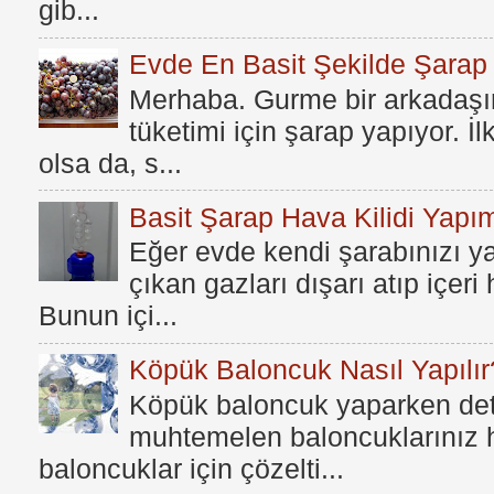
gib...
Evde En Basit Şekilde Şarap N
Merhaba. Gurme bir arkadaşım
tüketimi için şarap yapıyor. İ
olsa da, s...
Basit Şarap Hava Kilidi Yapım
Eğer evde kendi şarabınızı y
çıkan gazları dışarı atıp içer
Bunun içi...
Köpük Baloncuk Nasıl Yapılır
Köpük baloncuk yaparken dete
muhtemelen baloncuklarınız h
baloncuklar için çözelti...