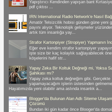
Yapıştırıcı Kendinden yapışan bant Kırtasiy
pdf çıktısı ...
IRN International Radio Network'e Nasıl Bağl
Amatör Telsizcilik hobisi günden güne yeni 
payını alıyor. Teknolojik gelişmeler yüzünd
artık tüm insanlığa yay...
Strafor Kartonpiyer (Stropiyer) Yapmanın İnc
Eğer eve kendim strafor kartonpiyer yapayı
işte size bir kaç kolaylık sağlayabilecek ön
köşelerini hafif str...
Yapay Zeka Bir Koltuk Değneği mi, Yoksa Sa
Şahikası mı?
Yapay zeka koltuk değneğim gibi. Gerçekte
yapamayacağım işlerin üstesinden gelmeme 
Hayatımızda yeni olabilir ama aslında insanlık a...
Blogger'da Bulunan Alan Adlı Siteme Ulaş
Çözümü
Bundan iki gün kadar önce Blooger'da domain