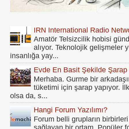
IRN International Radio Netwo
Amatör Telsizcilik hobisi gü
alıyor. Teknolojik gelişmeler
insanlığa yay...
Evde En Basit Şekilde Şarap N
Merhaba. Gurme bir arkadaşım
tüketimi için şarap yapıyor. İ
olsa da, s...
Hangi Forum Yazılımı?
Forum belli grupların birbirleri
sağlayan bir ortam. Popüler fo