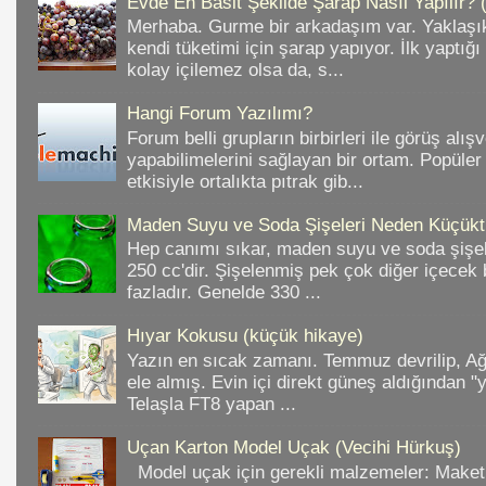
Evde En Basit Şekilde Şarap Nasıl Yapılır? 
Merhaba. Gurme bir arkadaşım var. Yaklaşık
kendi tüketimi için şarap yapıyor. İlk yaptığ
kolay içilemez olsa da, s...
Hangi Forum Yazılımı?
Forum belli grupların birbirleri ile görüş alışv
yapabilimelerini sağlayan bir ortam. Popüler
etkisiyle ortalıkta pıtrak gib...
Maden Suyu ve Soda Şişeleri Neden Küçükt
Hep canımı sıkar, maden suyu ve soda şişele
250 cc'dir. Şişelenmiş pek çok diğer içece
fazladır. Genelde 330 ...
Hıyar Kokusu (küçük hikaye)
Yazın en sıcak zamanı. Temmuz devrilip, A
ele almış. Evin içi direkt güneş aldığından "
Telaşla FT8 yapan ...
Uçan Karton Model Uçak (Vecihi Hürkuş)
Model uçak için gerekli malzemeler: Make