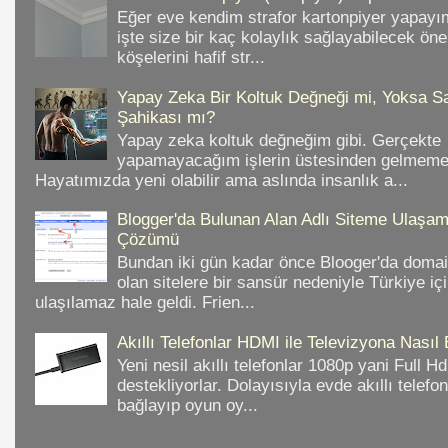
Eğer eve kendim strafor kartonpiyer yapayı
işte size bir kaç kolaylık sağlayabilecek ön
köşelerini hafif str...
Yapay Zeka Bir Koltuk Değneği mi, Yoksa Sa
Şahikası mı?
Yapay zeka koltuk değneğim gibi. Gerçekte
yapamayacağım işlerin üstesinden gelmeme 
Hayatımızda yeni olabilir ama aslında insanlık a...
Blogger'da Bulunan Alan Adlı Siteme Ulaş
Çözümü
Bundan iki gün kadar önce Blooger'da domain
olan sitelere bir sansür nedeniyle Türkiye iç
ulaşılamaz hale geldi. Frien...
Akıllı Telefonlar HDMI ile Televizyona Nasıl
Yeni nesil akıllı telefonlar 1080p yani Full 
destekliyorlar. Dolayısıyla evde akıllı telefo
bağlayıp oyun oy...