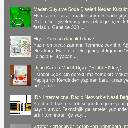
Maden Suyu ve Soda Şişeleri Neden Küçükt
Hep canımı sıkar, maden suyu ve soda şişele
250 cc'dir. Şişelenmiş pek çok diğer içece
fazladır. Genelde 330 ...
Hıyar Kokusu (küçük hikaye)
Yazın en sıcak zamanı. Temmuz devrilip, A
ele almış. Evin içi direkt güneş aldığından "
Telaşla FT8 yapan ...
Uçan Karton Model Uçak (Vecihi Hürkuş)
Model uçak için gerekli malzemeler: Make
Yapıştırıcı Kendinden yapışan bant Kırtasiy
pdf çıktısı ...
IRN International Radio Network'e Nasıl Bağl
Amatör Telsizcilik hobisi günden güne yeni 
payını alıyor. Teknolojik gelişmeler yüzünd
artık tüm insanlığa yay...
Strafor Kartonpiyer (Stropiyer) Yapmanın İnc