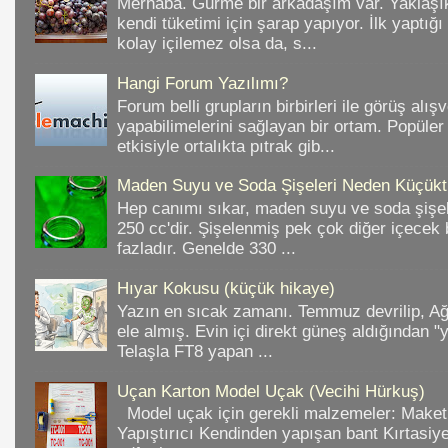
Merhaba. Gurme bir arkadaşım var. Yaklaşık
kendi tüketimi için şarap yapıyor. İlk yaptığ
kolay içilemez olsa da, s...
Hangi Forum Yazılımı?
Forum belli grupların birbirleri ile görüş alışv
yapabilimelerini sağlayan bir ortam. Popüler
etkisiyle ortalıkta pıtrak gib...
Maden Suyu ve Soda Şişeleri Neden Küçükt
Hep canımı sıkar, maden suyu ve soda şişele
250 cc'dir. Şişelenmiş pek çok diğer içece
fazladır. Genelde 330 ...
Hıyar Kokusu (küçük hikaye)
Yazın en sıcak zamanı. Temmuz devrilip, A
ele almış. Evin içi direkt güneş aldığından "
Telaşla FT8 yapan ...
Uçan Karton Model Uçak (Vecihi Hürkuş)
Model uçak için gerekli malzemeler: Make
Yapıştırıcı Kendinden yapışan bant Kırtasiy