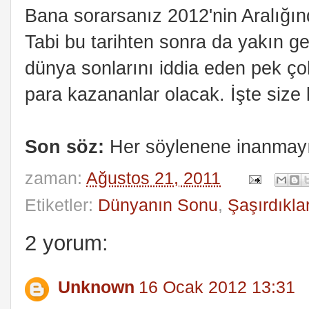
Bana sorarsanız 2012'nin Aralığ
Tabi bu tarihten sonra da yakın 
dünya sonlarını iddia eden pek ç
para kazananlar olacak. İşte size k
Son söz:
Her söylenene inanmayın
zaman:
Ağustos 21, 2011
Etiketler:
Dünyanın Sonu
,
Şaşırdıkla
2 yorum:
Unknown
16 Ocak 2012 13:31