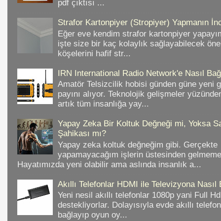
pdf çıktısı ...
Strafor Kartonpiyer (Stropiyer) Yapmanın İnc
Eğer eve kendim strafor kartonpiyer yapayı
işte size bir kaç kolaylık sağlayabilecek ön
köşelerini hafif str...
IRN International Radio Network'e Nasıl Bağl
Amatör Telsizcilik hobisi günden güne yeni 
payını alıyor. Teknolojik gelişmeler yüzünd
artık tüm insanlığa yay...
Yapay Zeka Bir Koltuk Değneği mi, Yoksa Sa
Şahikası mı?
Yapay zeka koltuk değneğim gibi. Gerçekte
yapamayacağım işlerin üstesinden gelmeme 
Hayatımızda yeni olabilir ama aslında insanlık a...
Akıllı Telefonlar HDMI ile Televizyona Nasıl
Yeni nesil akıllı telefonlar 1080p yani Full 
destekliyorlar. Dolayısıyla evde akıllı telefo
bağlayıp oyun oy...