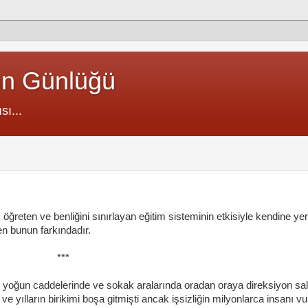
un Günlüğü
sı...
öğreten ve benliğini sınırlayan eğitim sisteminin etkisiyle kendine yen
vren bunun farkındadır.
***
'nın yoğun caddelerinde ve sokak aralarında oradan oraya direksiyon s
 ve yılların birikimi boşa gitmişti ancak işsizliğin milyonlarca insanı v