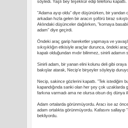
söyledi. Yaşlı bey teşekkür edip telefonu kapattı.
"Adama ayıp oldu" diye düşünürken, bir yandan da
arkadan hızla gelen bir aracın şoförü biraz sıkışt
Aklındaki düşünceler dağılırken, "kornaya basabi
adam" diye geçirdi.
Öndeki araç garip hareketler yapmaya ve yavaşlam
sıkışıklığın etkisiyle araçlar durunca, öndeki ar
kapalı olduğundan mıdır bilinmez, sinirli adamın 
Sinirli adam, bir yanan elini kolunu deli gibi oray
bakışlar atarak, Necip'e birşeyler söyleyip duruy
Necip, sakince gözlerini kapattı. "Tek istediğim b
kapandığında sanki olan her şey çok uzaklarda g
farkına varmadı ama ne olursa olsun dış dünya il
Adam ortalarda görünmüyordu. Aracı ise az öncek
adam ortalıkta görünmüyordu. Kafasını sallayıp "g
bekliyordu.