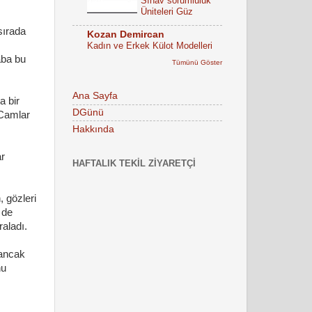
Sınav sorumluluk
Üniteleri Güz
sırada
Kozan Demircan
Kadın ve Erkek Külot Modelleri
aba bu
Tümünü Göster
Ana Sayfa
a bir
DGünü
 Camlar
Hakkında
ar
HAFTALIK TEKIL ZIYARETÇI
, gözleri
 de
aladı.
 ancak
nu