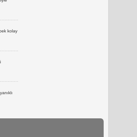
iyle
 pek kolay
i
yanıklı