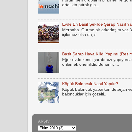
Forum belli grupların birbirleri ile gö
ortalıkta pıtrak gib...
Evde En Basit Şekilde Şarap Nasıl Yap
Merhaba. Gurme bir arkadaşım var. Yak
içilemez olsa da, s...
Basit Şarap Hava Kilidi Yapımı (Resim
Eğer evde kendi şarabınızı yapıyorsan
önlemek önemlidir. Bunun içi...
Köpük Baloncuk Nasıl Yapılır?
Köpük baloncuk yaparken deterjan ve
baloncuklar için çözelti...
ARŞIV