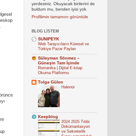
yerdesiniz. Okuyacak birilerini de
buldum mu, benden iyisi yok.
elgesel
Profilimin tamamını görüntüle
eleskop
a
BLOG LISTEM
SUNIPEYK
Web Tarayıcıların Küresel ve
Türkiye Pazar Payları
Süleyman Sönmez –
Güneşin Tam İçinde
Romanika | Dijital E-kitap
Okuma Platformu
Tolga Gülen
Halenür
görünce
ıyı
Keepblog
ni
2024 2025 Tıbbi
Dokümantasyon
ve Sekreterlik
lup