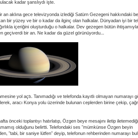
bulacak kadar şanslıydı işte.
bir an aklına gece televizyonda izlediği Satürn Gezegeni hakkındaki b
n bir yüzey ve bir o kadar da ilginç olan halkalar. Dünyadan iyi bir t
ağırlıkla içeriğini oluşturduğu o halkalar. Dev gezegen bütün ihtişamıyl
geçiverdi bir an. Ne kadar da güzel görünüyordu...
mesine yol açtı. Tanımadığı ve telefonda kayıtlı olmayan numarayı 
elerek, aracı Konya yolu üzerinde bulunan ceplerden birine çekip, çağr
hafta önceki toplantıyı hatırlatıp, Özgen beye mesajını iletip iletemediği
amamış olduğunu belirtti. Telefondaki ses "mümkünse Özgen beyin
n, "tabi, bir saniye lütfen" deyip, telefonun rehberinden numarayı bu