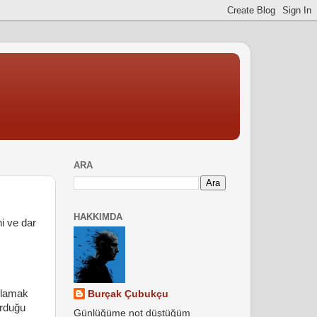
ARA
HAKKIMDA
i ve dar
allamak
Burçak Çubukçu
urduğu
Günlüğüme not düştüğüm