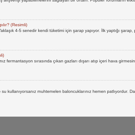
rüş alışverişi yapabilimelerini sağlayan bir ortam. Popüler forumların etkis
ılır? (Resimli)
laşık 4-5 senedir kendi tüketimi için şarap yapıyor. İlk yaptığı şarap,
li)
ız fermantasyon sırasında çıkan gazları dışarı atıp içeri hava girmesin
 su kullanıyorsanız muhtemelen baloncuklarınız hemen patlıyordur. Da