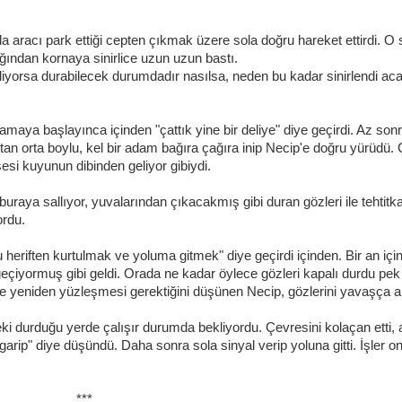
 aracı park ettiği cepten çıkmak üzere sola doğru hareket ettirdi. O 
ığından kornaya sinirlice uzun uzun bastı.
liyorsa durabilecek durumdadır nasılsa, neden bu kadar sinirlendi ac
aya başlayınca içinden "çattık yine bir deliye" diye geçirdi. Az sonr
açtan orta boylu, kel bir adam bağıra çağıra inip Necip'e doğru yürüdü.
sesi kuyunun dibinden geliyor gibiydi.
a buraya sallıyor, yuvalarından çıkacakmış gibi duran gözleri ile tehtitk
ordu.
u heriften kurtulmak ve yoluma gitmek" diye geçirdi içinden. Bir an için
eçiyormuş gibi geldi. Orada ne kadar öylece gözleri kapalı durdu pek
e yeniden yüzleşmesi gerektiğini düşünen Necip, gözlerini yavaşça ar
i durduğu yerde çalışır durumda bekliyordu. Çevresini kolaçan etti,
arip" diye düşündü. Daha sonra sola sinyal verip yoluna gitti. İşler o
***