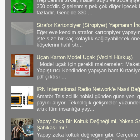
Hep canımı sıkar, maden suyu ve soda şişele
250 cc'dir. Şişelenmiş pek çok diğer içece
fazladır. Genelde 330 ...
Strafor Kartonpiyer (Stropiyer) Yapmanın İnc
Eğer eve kendim strafor kartonpiyer yapayı
işte size bir kaç kolaylık sağlayabilecek ön
köşelerini hafif str...
Uçan Karton Model Uçak (Vecihi Hürkuş)
Model uçak için gerekli malzemeler: Make
Yapıştırıcı Kendinden yapışan bant Kırtasiy
pdf çıktısı ...
IRN International Radio Network'e Nasıl Bağl
Amatör Telsizcilik hobisi günden güne yeni 
payını alıyor. Teknolojik gelişmeler yüzünd
artık tüm insanlığa yay...
Yapay Zeka Bir Koltuk Değneği mi, Yoksa Sa
Şahikası mı?
Yapay zeka koltuk değneğim gibi. Gerçekte