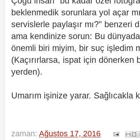
Çoğu insan "bu kadar özel fotoğra
beklenmedik sorunlara yol açar mı?
servislerle paylaşır mı?" benzeri d
ama kendinize sorun: Bu dünyada 
önemli biri miyim, bir suç işledim 
(Kaçırırlarsa, ispat için dönerken b
yerden).
Umarım işinize yarar. Sağlıcakla k
zaman:
Ağustos 17, 2016