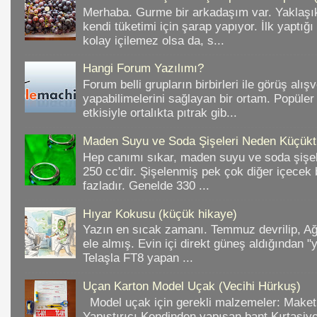
Merhaba. Gurme bir arkadaşım var. Yaklaşık
kendi tüketimi için şarap yapıyor. İlk yaptığ
kolay içilemez olsa da, s...
Hangi Forum Yazılımı?
Forum belli grupların birbirleri ile görüş alışv
yapabilimelerini sağlayan bir ortam. Popüler
etkisiyle ortalıkta pıtrak gib...
Maden Suyu ve Soda Şişeleri Neden Küçükt
Hep canımı sıkar, maden suyu ve soda şişele
250 cc'dir. Şişelenmiş pek çok diğer içece
fazladır. Genelde 330 ...
Hıyar Kokusu (küçük hikaye)
Yazın en sıcak zamanı. Temmuz devrilip, A
ele almış. Evin içi direkt güneş aldığından "
Telaşla FT8 yapan ...
Uçan Karton Model Uçak (Vecihi Hürkuş)
Model uçak için gerekli malzemeler: Make
Yapıştırıcı Kendinden yapışan bant Kırtasiy