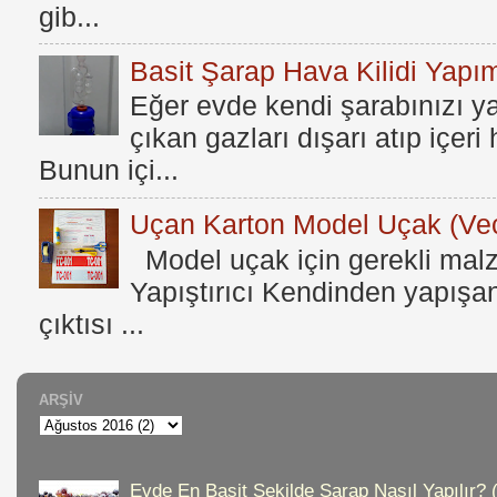
gib...
Basit Şarap Hava Kilidi Yapım
Eğer evde kendi şarabınızı y
çıkan gazları dışarı atıp içer
Bunun içi...
Uçan Karton Model Uçak (Vec
Model uçak için gerekli mal
Yapıştırıcı Kendinden yapışan
çıktısı ...
ARŞIV
Evde En Basit Şekilde Şarap Nasıl Yapılır? 