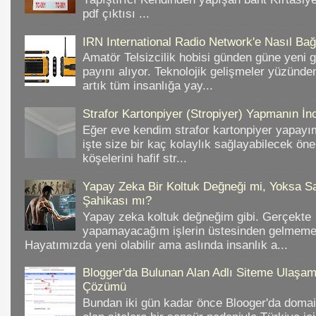
pdf çıktısı ...
IRN International Radio Network'e Nasıl Bağl
Amatör Telsizcilik hobisi günden güne yeni 
payını alıyor. Teknolojik gelişmeler yüzünd
artık tüm insanlığa yay...
Strafor Kartonpiyer (Stropiyer) Yapmanın İnc
Eğer eve kendim strafor kartonpiyer yapayı
işte size bir kaç kolaylık sağlayabilecek ön
köşelerini hafif str...
Yapay Zeka Bir Koltuk Değneği mi, Yoksa Sa
Şahikası mı?
Yapay zeka koltuk değneğim gibi. Gerçekte
yapamayacağım işlerin üstesinden gelmeme 
Hayatımızda yeni olabilir ama aslında insanlık a...
Blogger'da Bulunan Alan Adlı Siteme Ulaş
Çözümü
Bundan iki gün kadar önce Blooger'da domain