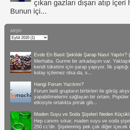
çıkan gazları dışarı atıp içer
Bunun içi...
ARŞIV
Evde En Basit Şekilde Şarap Nasıl Yapılır? 
Merhaba. Gurme bir arkadaşım var. Yaklaşık
kendi tüketimi için şarap yapıyor. İlk yaptığ
kolay içilemez olsa da, s...
Hangi Forum Yazılımı?
Forum belli grupların birbirleri ile görüş alışv
yapabilimelerini sağlayan bir ortam. Popüler
etkisiyle ortalıkta pıtrak gib...
Maden Suyu ve Soda Şişeleri Neden Küçükt
Hep canımı sıkar, maden suyu ve soda şişele
250 cc'dir. Şişelenmiş pek çok diğer içece