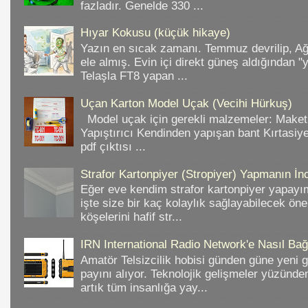
fazladır. Genelde 330 ...
Hıyar Kokusu (küçük hikaye)
Yazın en sıcak zamanı. Temmuz devrilip, A
ele almış. Evin içi direkt güneş aldığından "
Telaşla FT8 yapan ...
Uçan Karton Model Uçak (Vecihi Hürkuş)
Model uçak için gerekli malzemeler: Make
Yapıştırıcı Kendinden yapışan bant Kırtasiy
pdf çıktısı ...
Strafor Kartonpiyer (Stropiyer) Yapmanın İnc
Eğer eve kendim strafor kartonpiyer yapayı
işte size bir kaç kolaylık sağlayabilecek ön
köşelerini hafif str...
IRN International Radio Network'e Nasıl Bağl
Amatör Telsizcilik hobisi günden güne yeni 
payını alıyor. Teknolojik gelişmeler yüzünd
artık tüm insanlığa yay...