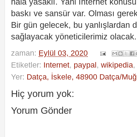
hala yasaklı. Yani İnternet konusu
baskı ve sansür var. Olması gere
Bir gün gelecek, bu yanlışlardan d
sağlayacak yöneticilerimiz olacak
zaman:
Eylül 03, 2020
Etiketler:
Internet
,
paypal
,
wikipedia
Yer:
Datça, İskele, 48900 Datça/Muğl
Hiç yorum yok:
Yorum Gönder