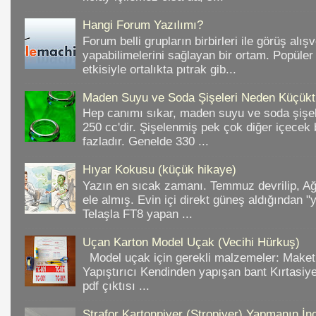
Hangi Forum Yazılımı?
Forum belli grupların birbirleri ile görüş alışv
yapabilimelerini sağlayan bir ortam. Popüler
etkisiyle ortalıkta pıtrak gib...
Maden Suyu ve Soda Şişeleri Neden Küçükt
Hep canımı sıkar, maden suyu ve soda şişele
250 cc'dir. Şişelenmiş pek çok diğer içece
fazladır. Genelde 330 ...
Hıyar Kokusu (küçük hikaye)
Yazın en sıcak zamanı. Temmuz devrilip, A
ele almış. Evin içi direkt güneş aldığından "
Telaşla FT8 yapan ...
Uçan Karton Model Uçak (Vecihi Hürkuş)
Model uçak için gerekli malzemeler: Make
Yapıştırıcı Kendinden yapışan bant Kırtasiy
pdf çıktısı ...
Strafor Kartonpiyer (Stropiyer) Yapmanın İnc