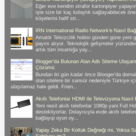
Eğer eve kendim strafor kartonpiyer yapayı
işte size bir kaç kolaylık sağlayabilecek ön
köşelerini hafif str...
IRN International Radio Network'e Nasıl Bağl
Amatör Telsizcilik hobisi günden güne yeni 
payını alıyor. Teknolojik gelişmeler yüzünd
artık tüm insanlığa yay...
Blogger'da Bulunan Alan Adlı Siteme Ulaş
Çözümü
Bundan iki gün kadar önce Blooger'da domain
olan sitelere bir sansür nedeniyle Türkiye iç
ulaşılamaz hale geldi. Frien...
Akıllı Telefonlar HDMI ile Televizyona Nasıl
Yeni nesil akıllı telefonlar 1080p yani Full 
destekliyorlar. Dolayısıyla evde akıllı telefo
bağlayıp oyun oy...
Yapay Zeka Bir Koltuk Değneği mi, Yoksa Sa