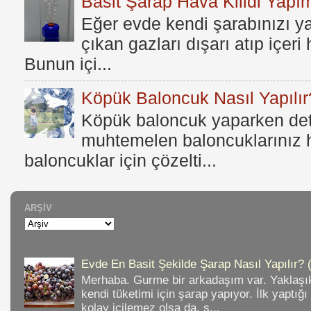
Basit Şarap Hava Kilidi Yapım
Eğer evde kendi şarabınızı y
çıkan gazları dışarı atıp içer
Bunun içi...
Köpük Baloncuk Nasıl Yapılır
Köpük baloncuk yaparken dete
muhtemelen baloncuklarınız h
baloncuklar için çözelti...
ARŞIV
Evde En Basit Şekilde Şarap Nasıl Yapılır? 
Merhaba. Gurme bir arkadaşım var. Yaklaşık
kendi tüketimi için şarap yapıyor. İlk yaptığ
kolay içilemez olsa da, s...