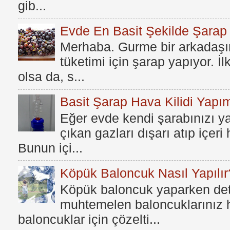
gib...
Evde En Basit Şekilde Şarap N
Merhaba. Gurme bir arkadaşım
tüketimi için şarap yapıyor. İ
olsa da, s...
Basit Şarap Hava Kilidi Yapım
Eğer evde kendi şarabınızı y
çıkan gazları dışarı atıp içer
Bunun içi...
Köpük Baloncuk Nasıl Yapılır
Köpük baloncuk yaparken dete
muhtemelen baloncuklarınız h
baloncuklar için çözelti...