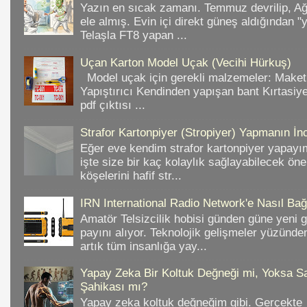
Yazın en sıcak zamanı. Temmuz devrilip, A
ele almış. Evin içi direkt güneş aldığından "
Telaşla FT8 yapan ...
Uçan Karton Model Uçak (Vecihi Hürkuş)
Model uçak için gerekli malzemeler: Make
Yapıştırıcı Kendinden yapışan bant Kırtasiy
pdf çıktısı ...
Strafor Kartonpiyer (Stropiyer) Yapmanın İnc
Eğer eve kendim strafor kartonpiyer yapayı
işte size bir kaç kolaylık sağlayabilecek ön
köşelerini hafif str...
IRN International Radio Network'e Nasıl Bağl
Amatör Telsizcilik hobisi günden güne yeni 
payını alıyor. Teknolojik gelişmeler yüzünd
artık tüm insanlığa yay...
Yapay Zeka Bir Koltuk Değneği mi, Yoksa Sa
Şahikası mı?
Yapay zeka koltuk değneğim gibi. Gerçekte