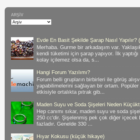
ARŞIV
Evde En Basit Şekilde Şarap Nasıl Yapılır? 
Merhaba. Gurme bir arkadaşım var. Yaklaşık
kendi tüketimi için şarap yapıyor. İlk yaptığ
kolay içilemez olsa da, s...
Hangi Forum Yazılımı?
Forum belli grupların birbirleri ile görüş alışv
yapabilimelerini sağlayan bir ortam. Popüler
etkisiyle ortalıkta pıtrak gib...
Maden Suyu ve Soda Şişeleri Neden Küçükt
Hep canımı sıkar, maden suyu ve soda şişele
250 cc'dir. Şişelenmiş pek çok diğer içece
fazladır. Genelde 330 ...
Hıyar Kokusu (küçük hikaye)