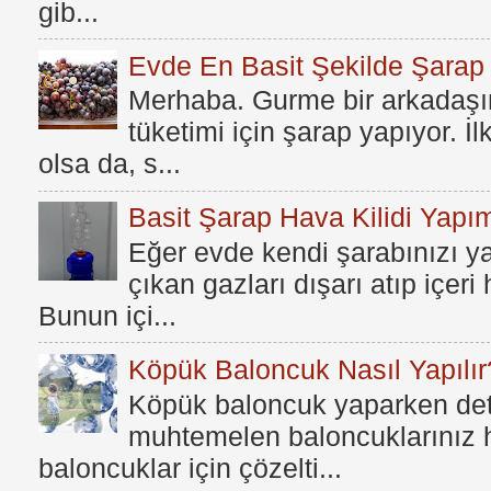
gib...
Evde En Basit Şekilde Şarap N
Merhaba. Gurme bir arkadaşım
tüketimi için şarap yapıyor. İ
olsa da, s...
Basit Şarap Hava Kilidi Yapım
Eğer evde kendi şarabınızı y
çıkan gazları dışarı atıp içer
Bunun içi...
Köpük Baloncuk Nasıl Yapılır
Köpük baloncuk yaparken dete
muhtemelen baloncuklarınız h
baloncuklar için çözelti...