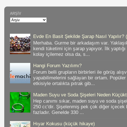
ARŞIV
Evde En Basit Şekilde Şarap Nasıl Yapılır? 
Merhaba. Gurme bir arkadaşım var. Yaklaşık
kendi tüketimi için şarap yapıyor. İlk yaptığ
kolay içilemez olsa da, s...
Hangi Forum Yazılımı?
Forum belli grupların birbirleri ile görüş alışv
yapabilimelerini sağlayan bir ortam. Popüler
etkisiyle ortalıkta pıtrak gib...
Maden Suyu ve Soda Şişeleri Neden Küçükt
Hep canımı sıkar, maden suyu ve soda şişele
250 cc'dir. Şişelenmiş pek çok diğer içece
fazladır. Genelde 330 ...
Hıyar Kokusu (küçük hikaye)