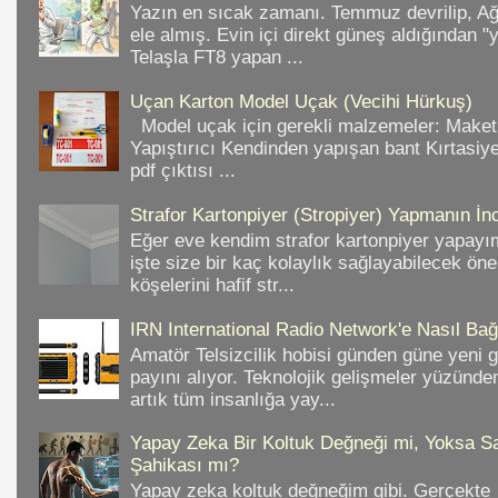
Yazın en sıcak zamanı. Temmuz devrilip, A
ele almış. Evin içi direkt güneş aldığından "
Telaşla FT8 yapan ...
Uçan Karton Model Uçak (Vecihi Hürkuş)
Model uçak için gerekli malzemeler: Make
Yapıştırıcı Kendinden yapışan bant Kırtasiy
pdf çıktısı ...
Strafor Kartonpiyer (Stropiyer) Yapmanın İnc
Eğer eve kendim strafor kartonpiyer yapayı
işte size bir kaç kolaylık sağlayabilecek ön
köşelerini hafif str...
IRN International Radio Network'e Nasıl Bağl
Amatör Telsizcilik hobisi günden güne yeni 
payını alıyor. Teknolojik gelişmeler yüzünd
artık tüm insanlığa yay...
Yapay Zeka Bir Koltuk Değneği mi, Yoksa Sa
Şahikası mı?
Yapay zeka koltuk değneğim gibi. Gerçekte