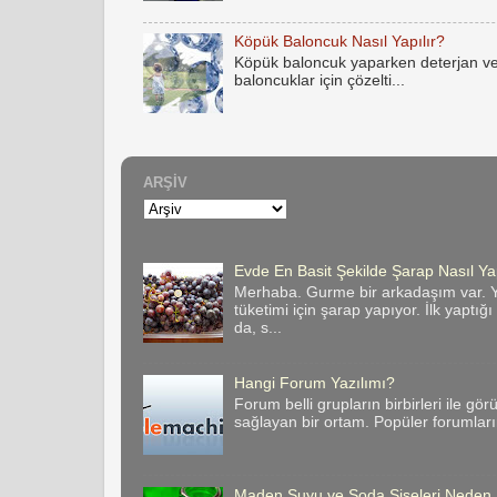
Köpük Baloncuk Nasıl Yapılır?
Köpük baloncuk yaparken deterjan ve
baloncuklar için çözelti...
ARŞIV
Evde En Basit Şekilde Şarap Nasıl Yap
Merhaba. Gurme bir arkadaşım var. Y
tüketimi için şarap yapıyor. İlk yaptığ
da, s...
Hangi Forum Yazılımı?
Forum belli grupların birbirleri ile gör
sağlayan bir ortam. Popüler forumların 
Maden Suyu ve Soda Şişeleri Neden