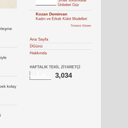
Sınav sorumluluk
Üniteleri Güz
Kozan Demircan
Kadın ve Erkek Külot Modelleri
Tümünü Göster
erleşme
Ana Sayfa
DGünü
Hakkında
iyle
HAFTALIK TEKIL ZIYARETÇI
3,034
 pek kolay
i