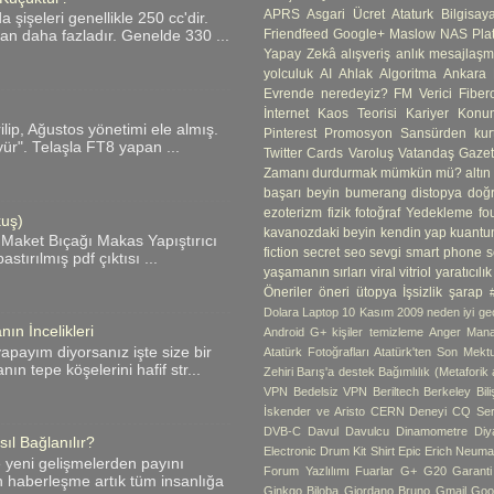
APRS
Asgari Ücret
Ataturk
Bilgisay
şişeleri genellikle 250 cc'dir.
Friendfeed
Google+
Maslow
NAS
Pla
an daha fazladır. Genelde 330 ...
Yapay Zekâ
alışveriş
anlık mesajlaş
yolculuk
AI
Ahlak
Algoritma
Ankara
Evrende neredeyiz?
FM Verici
Fibero
İnternet
Kaos Teorisi
Kariyer
Konum
ip, Ağustos yönetimi ele almış.
Pinterest
Promosyon
Sansürden kur
yür". Telaşla FT8 yapan ...
Twitter Cards
Varoluş
Vatandaş Gazete
Zamanı durdurmak mümkün mü?
altın
başarı
beyin
bumerang
distopya
doğ
ezoterizm
fizik
fotoğraf Yedekleme
fo
kuş)
kavanozdaki beyin
kendin yap
kuantu
 Maket Bıçağı Makas Yapıştırıcı
fiction
secret
seo
sevgi
smart phone
s
tırılmış pdf çıktısı ...
yaşamanın sırları
viral
vitriol
yaratıcılık
Öneriler
öneri
ütopya
İşsizlik
şarap
Dolara Laptop
10 Kasım
2009 neden iyi geç
ın İncelikleri
Android G+ kişiler temizleme
Anger Man
apayım diyorsanız işte size bir
Atatürk Fotoğrafları
Atatürk'ten Son Mekt
ın tepe köşelerini hafif str...
Zehiri
Barış'a destek
Bağımlılık (Metaforik
VPN
Bedelsiz VPN
Beriltech
Berkeley
Bil
İskender ve Aristo
CERN Deneyi
CQ Ser
DVB-C
Davul
Davulcu
Dinamometre
Diy
ıl Bağlanılır?
Electronic Drum Kit Shirt
Epic
Erich Neum
e yeni gelişmelerden payını
Forum Yazlılımı
Fuarlar
G+
G20
Garant
n haberleşme artık tüm insanlığa
Ginkgo Biloba
Giordano Bruno
Gmail
Goo