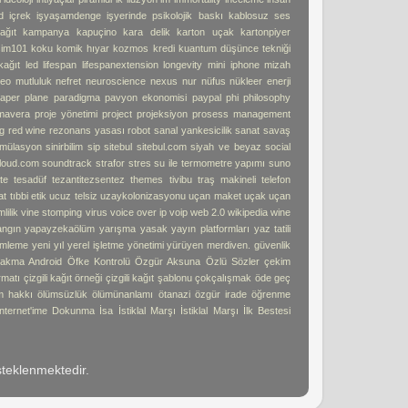
d
içrek
işyaşamdenge
işyerinde psikolojik baskı
kablosuz ses
ağıt
kampanya
kapuçino
kara delik
karton uçak
kartonpiyer
işim101
koku
komik hıyar
kozmos
kredi
kuantum düşünce tekniği
kağıt
led
lifespan
lifespanextension
longevity
mini iphone
mizah
deo
mutluluk
nefret
neuroscience
nexus
nur
nüfus
nükleer enerji
aper plane
paradigma
pavyon ekonomisi
paypal
phi
philosophy
imavera
proje yönetimi
project
projeksiyon
prosess management
g
red wine
rezonans yasası
robot
sanal yankesicilik
sanat
savaş
imülasyon
sinirbilim
sip
sitebul
sitebul.com
siyah ve beyaz
social
loud.com
soundtrack
strafor
stres
su ile termometre yapımı
suno
te
tesadüf
tezantitezsentez
themes
tivibu
traş makineli telefon
at
tıbbi etik
ucuz telsiz
uzaykolonizasyonu
uçan maket uçak
uçan
lilik
vine stomping
virus
voice over ip
voip
web 2.0
wikipedia
wine
angın
yapayzekaölüm
yarışma
yasak
yayın platformları
yaz tatili
mleme
yeni yıl
yerel işletme
yönetimi
yürüyen merdiven. güvenlik
akma Android
Öfke Kontrolü
Özgür Aksuna
Özlü Sözler
çekim
ormatı
çizgili kağıt örneği
çizgili kağıt şablonu
çokçalışmak
öde geç
m hakkı
ölümsüzlük
ölümünanlamı
ötanazi
özgür irade
öğrenme
İnternet'ime Dokunma
İsa
İstiklal Marşı
İstiklal Marşı İlk Bestesi
teklenmektedir.