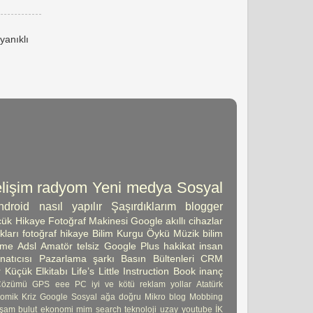
yanıklı
lişim
radyom
Yeni medya
Sosyal
ndroid
nasıl yapılır
Şaşırdıklarım
blogger
ük Hikaye
Fotoğraf Makinesi
Google
akıllı cihazlar
kları
fotoğraf
hikaye
Bilim Kurgu Öykü
Müzik
bilim
şme
Adsl
Amatör telsiz
Google Plus
hakikat
insan
atıcısı
Pazarlama
şarkı
Basın Bültenleri
CRM
 Küçük Elkitabı
Life’s Little Instruction Book
inanç
Çözümü
GPS
eee PC
iyi ve kötü
reklam
yollar
Atatürk
omik Kriz
Google Sosyal ağa doğru
Mikro blog
Mobbing
şam
bulut
ekonomi
mim
search
teknoloji
uzay
youtube
İK