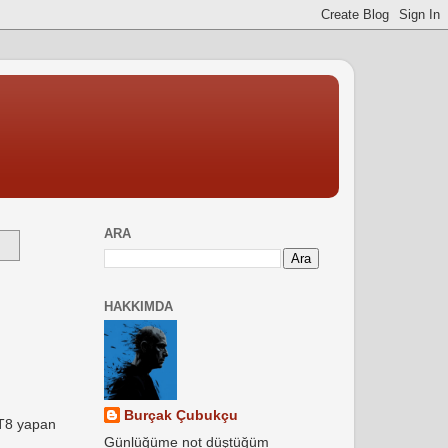
ARA
HAKKIMDA
Burçak Çubukçu
FT8 yapan
Günlüğüme not düştüğüm