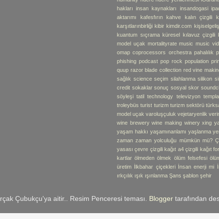
hakları
insan kaynakları
insandogasi
ipa
aktarımı
kafesfırın
kahve
kalın çizgili k
karşıtlarınbirliği
kibir
kimdir.com
kişiselgel
kuantum sıçrama
küresel
kılavuz çizgili 
model uçak
mortalityrate
music
music vi
omap coprocessors
orchestra
pahalılık
p
phishing
podcast
pop rock
population
pr
quup
razor blade collection
red vine makin
sağlık
science
seçim
silahlanma
silikon
s
credit
sokaklar
sonuç
sosyal skor
soundc
söyleşi
tatil
technology
televizyon
templa
troleybüs
turist
turizm
turizm sektörü
türks
model uçak
varoluşçuluk
vejetaryenlik
verim
wine brewery
wine making
winery
xing
y
yaşam hakkı
yaşamınanlamı
yaşlanma
ye
zaman
zaman yolculuğu mümkün mü?
Ç
yasası
çevre
çizgili kağıt a4
çizgili kağıt f
kartlar
ölmeden ölmek
ölüm felsefesi
ölü
üretim
İlkbahar çiçekleri
İnsan enerji mi
ırkçılık
ışık
ışınlanma
Şans
şablon
şehir
rçak Çubukçu'ya aitir.. Resim Penceresi teması.
Blogger
tarafından des