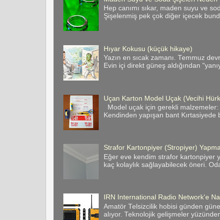
Hep canımı sıkar, maden suyu ve soda 
Şişelenmiş pek çok diğer içecek bund
Hıyar Kokusu (küçük hikaye)
Yazın en sıcak zamanı. Temmuz devril
Evin içi direkt güneş aldığından "yanı
Uçan Karton Model Uçak (Vecihi Hür
Model uçak için gerekli malzemeler:
Kendinden yapışan bant Kırtasiyede bas
Strafor Kartonpiyer (Stropiyer) Yapman
Eğer eve kendim strafor kartonpiyer y
kaç kolaylık sağlayabilecek öneri. Odan
IRN International Radio Network'e Nas
Amatör Telsizcilik hobisi günden gün
alıyor. Teknolojik gelişmeler yüzünde