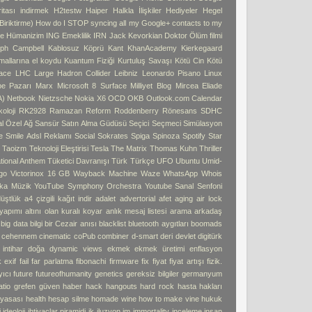
tası indirmek
H2testw
Haiper
Halkla İlişkiler
Hediyeler
Hegel
iriktirme)
How do I STOP syncing all my Google+ contacts to my
e
Hümanizim
ING Emeklilik
IRN
Jack Kevorkian Doktor Ölüm filmi
ph Campbell
Kablosuz Köprü
Kant
KhanAcademy
Kierkegaard
 mallarına el koydu
Kuantum Fiziği
Kurtuluş Savaşı
Kötü Cin
Kötü
ace
LHC
Large Hadron Collider
Leibniz
Leonardo Pisano
Linux
pe Pazarı
Marx
Microsoft 8 Surface
Milliyet Blog
Mircea Eliade
A)
Netbook
Nietzsche
Nokia X6
OCD
OKB
Outlook.com Calendar
oloji
RK2928
Ramazan
Reform
Roddenberry
Rönesans
SDHC
l Özel Ağ
Sansür
Satın Alma Güdüsü
Seçici
Seçmeci
Simülasyon
e
Smile Adsl Reklamı
Social
Sokrates
Spiga
Spinoza
Spotify
Star
ı
Taoizm
Teknoloji Eleştirisi
Tesla
The Matrix
Thomas Kuhn
Thriller
tional Anthem
Tüketici Davranışı
Türk
Türkçe
UFO
Ubuntu
Umid-
go
Victorinox 16 GB
Wayback Machine
Waze
WhatsApp
Whois
ka Müzik
YouTube Symphony Orchestra
Youtube Sanal Senfoni
üştlük
a4 çizgili kağıt indir
adalet
advertorial
afet
aging
air lock
 yapımı
altını olan kuralı koyar
anlık mesaj listesi
arama
arkadaş
big data
bilgi
bir Cezair anısı
blacklist
bluetooth aygıtları
boomads
e cehennem
cinematic
coPub
combiner
d-smart
deri
devlet
digitürk
intihar
doğa
dynamic views
ekmek
ekmek üretimi
enflasyon
k
exif
fail
far parlatma
fibonachi
firmware
fix
fiyat
fiyat artışı
fizik.
yıcı
future
futureofhumanity
genetics
gereksiz bilgiler
germanyum
atio
grefen
güven
haber
hack
hangouts
hard rock
hasta hakları
 yasası
health
hesap silme
homade wine
how to make vine
hukuk
i
ideoloji
ihtiyaçlar piramidi
ik
iluzyon
im
immortality
inceleme
insan