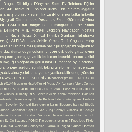
ar
Blogcu
Dil bilgisi
Dünyanın Sonu
Ev Telefonu
Eğitim
ton
SMS
Tablet PC
Tips and Tricks
Türk Telekom
Uygarlık
ma
arayış
biometrik
evren
hafıza
iPhone
ios
kültür
linkedIn
Biyografi
Chromebook
Descartes
Ekran Görüntüsü Alma
ptik
GSM
HDMI Dongle
Hedef
Instagram
Internet
Kablo
 Belirleme
MHL
Michael Jackson
Navigation
Nostalji
tulma
Sezgi
Sokrat
Sosyal Politika
Symbian
Teledünya
ciliği
Wi-Fi
Windows Mobile
Yemek Tarifi
Ying and Yang
 oran
anı
anında mesajlaşma
basit şarap yapımı
bağlantılar
ru
düz dünya
düşüncelerim
entropi
etik
evde şarap
evrim
ursquare
geçmiş
güvenlik
indir.com
insanlık
iphone taklidi
m koçluğu
mağara alegorisi
mini PC
mobese
oyun
science
olar phone
sürdürülebilirlik
takıntı
telefon
termometre
uzun
yedek alma
yedekleme
yemek
yenilenebilir enerji
yönetim
#UZAYAGİDENTURKENEDENİR
#kişiselgelişim101
1-618033
10
ti
2016 4th quarter
4sq
80'ler
AI Music
AP
Adrasan
Albert Camus
agement
Artificial Intelligence
Ask.fm
Asus P835
Atatürk Albümü
up
Atlantis
Audacity
BES
Bahçelievlerin sokak tabelaları
Baldıran
 anlamda)
Beam me up Scotty
Bedava Telefon Görüşmesi
Bedava
işim Sevenler Derneği
Bize doping lazım
Blogspot banned
Büyük
enade
Canonical
CapCut
Carl Jung
Cezayir
Charles in Charge
alektik
Dizi yazı
Dualite
Düşünce Deneyi
Einstein
Ekşi Sözlük
ann
Ev-Ce Sapanca
FOMO
Facebook'a rakip mi?
Feedfloyd
Flickr
i Bankası
Gelecek Senaryoları
Gerçeklik Algısı
Gilbert Harman
gle Calendar
Google Fotoğraflar
Google Friend Connect
Google