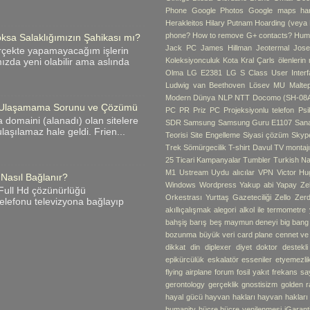
Phone
Google Photos
Google maps hari
Herakleitos
Hilary Putnam
Hoarding (veya B
phone?
How to remove G+ contacts?
Hum
ksa Salaklığımızın Şahikası mı?
Jack PC
James Hillman
Jeotermal
Jose
rçekte yapamayacağım işlerin
Koleksiyonculuk
Kota
Kral Çarls ölenlerin
zda yeni olabilir ama aslında
Olma
LG E2381
LG S Class User Interf
Ludwig van Beethoven
Lösev
MU
Malte
Modern Dünya
NLP
NTT Docomo (SH-08
me Ulaşamama Sorunu ve Çözümü
PC
PR
Priz PC
Projeksiyonlu telefon
Psik
 domaini (alanadı) olan sitelere
SDR
Samsung
Samsung Guru E1107
Sana
laşılamaz hale geldi. Frien...
Teorisi
Site Engelleme
Siyasi çözüm
Skyp
Trek
Sömürgecilik
T-shirt Davul
TV montaj
25
Ticari Kampanyalar
Tumbler
Turkish Na
M1
Ustream
Uydu alıcılar
VPN
Victor Hu
 Nasıl Bağlanır?
Windows
Wordpress
Yakup abi
Yapay Ze
i Full Hd çözünürlüğü
Orkestrası
Yurttaş Gazeteciliği
Zello
Zerd
 telefonu televizyona bağlayıp
akıllıçalışmak
alegori
alkol ile termometre
bahşiş
barış
beş maymun deneyi
big bang
bozunma
büyük veri
card plane
cennet v
dikkat
din
diplexer
diyet
doktor destekli 
epikürcülük
eskalatör
esseniler
etyemezli
flying airplane
forum
fosil yakıt
frekans sa
gerontology
gerçeklik
gnostisizm
golden r
hayal gücü
hayvan hakları
hayvan hakları
humanity
hücre
hücre yenilenmesi
iGarant