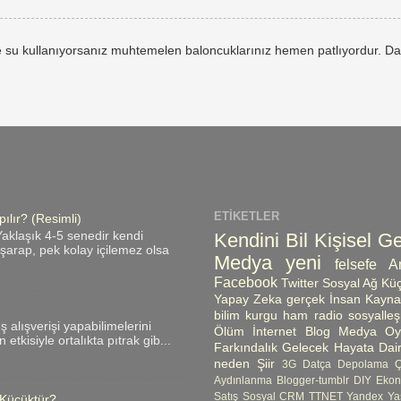
 su kullanıyorsanız muhtemelen baloncuklarınız hemen patlıyordur. Da
ETIKETLER
ılır? (Resimli)
Kendini Bil
Kişisel Ge
aklaşık 4-5 senedir kendi
ı şarap, pek kolay içilemez olsa
Medya
yeni
felsefe
A
Facebook
Twitter
Sosyal Ağ
Küç
Yapay Zeka
gerçek
İnsan Kayna
bilim kurgu
ham radio
sosyalle
üş alışverişi yapabilimelerini
Ölüm
İnternet
Blog
Medya Oyn
etkisiyle ortalıkta pıtrak gib...
Farkındalık
Gelecek
Hayata Dair
neden
Şiir
3G
Datça
Depolama 
Aydınlanma
Blogger-tumblr
DIY
Ekon
Satış
Sosyal CRM
TTNET
Yandex
Ya
 Küçüktür?