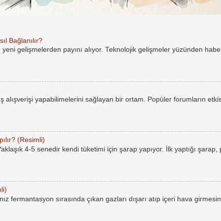
ıl Bağlanılır?
e yeni gelişmelerden payını alıyor. Teknolojik gelişmeler yüzünden hab
rüş alışverişi yapabilimelerini sağlayan bir ortam. Popüler forumların etkis
ılır? (Resimli)
laşık 4-5 senedir kendi tüketimi için şarap yapıyor. İlk yaptığı şarap,
li)
ız fermantasyon sırasında çıkan gazları dışarı atıp içeri hava girmesin