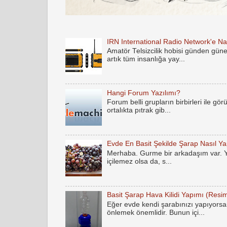
IRN International Radio Network'e Nas
Amatör Telsizcilik hobisi günden gün
artık tüm insanlığa yay...
Hangi Forum Yazılımı?
Forum belli grupların birbirleri ile gö
ortalıkta pıtrak gib...
Evde En Basit Şekilde Şarap Nasıl Yap
Merhaba. Gurme bir arkadaşım var. Yak
içilemez olsa da, s...
Basit Şarap Hava Kilidi Yapımı (Resim
Eğer evde kendi şarabınızı yapıyorsan
önlemek önemlidir. Bunun içi...