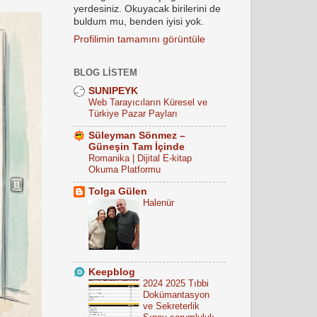
yerdesiniz. Okuyacak birilerini de
buldum mu, benden iyisi yok.
Profilimin tamamını görüntüle
BLOG LISTEM
SUNIPEYK
Web Tarayıcıların Küresel ve
Türkiye Pazar Payları
Süleyman Sönmez –
Güneşin Tam İçinde
Romanika | Dijital E-kitap
Okuma Platformu
Tolga Gülen
Halenür
Keepblog
2024 2025 Tıbbi
Dokümantasyon
ve Sekreterlik