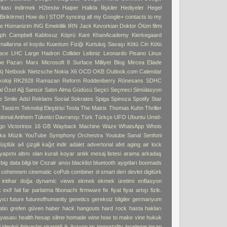
tası indirmek
H2testw
Haiper
Halkla İlişkiler
Hediyeler
Hegel
iriktirme)
How do I STOP syncing all my Google+ contacts to my
e
Hümanizim
ING Emeklilik
IRN
Jack Kevorkian Doktor Ölüm filmi
ph Campbell
Kablosuz Köprü
Kant
KhanAcademy
Kierkegaard
 mallarına el koydu
Kuantum Fiziği
Kurtuluş Savaşı
Kötü Cin
Kötü
ace
LHC
Large Hadron Collider
Leibniz
Leonardo Pisano
Linux
pe Pazarı
Marx
Microsoft 8 Surface
Milliyet Blog
Mircea Eliade
A)
Netbook
Nietzsche
Nokia X6
OCD
OKB
Outlook.com Calendar
oloji
RK2928
Ramazan
Reform
Roddenberry
Rönesans
SDHC
l Özel Ağ
Sansür
Satın Alma Güdüsü
Seçici
Seçmeci
Simülasyon
e
Smile Adsl Reklamı
Social
Sokrates
Spiga
Spinoza
Spotify
Star
ı
Taoizm
Teknoloji Eleştirisi
Tesla
The Matrix
Thomas Kuhn
Thriller
tional Anthem
Tüketici Davranışı
Türk
Türkçe
UFO
Ubuntu
Umid-
go
Victorinox 16 GB
Wayback Machine
Waze
WhatsApp
Whois
ka Müzik
YouTube Symphony Orchestra
Youtube Sanal Senfoni
üştlük
a4 çizgili kağıt indir
adalet
advertorial
afet
aging
air lock
 yapımı
altını olan kuralı koyar
anlık mesaj listesi
arama
arkadaş
big data
bilgi
bir Cezair anısı
blacklist
bluetooth aygıtları
boomads
e cehennem
cinematic
coPub
combiner
d-smart
deri
devlet
digitürk
intihar
doğa
dynamic views
ekmek
ekmek üretimi
enflasyon
k
exif
fail
far parlatma
fibonachi
firmware
fix
fiyat
fiyat artışı
fizik.
yıcı
future
futureofhumanity
genetics
gereksiz bilgiler
germanyum
atio
grefen
güven
haber
hack
hangouts
hard rock
hasta hakları
 yasası
health
hesap silme
homade wine
how to make vine
hukuk
i
ideoloji
ihtiyaçlar piramidi
ik
iluzyon
im
immortality
inceleme
insan