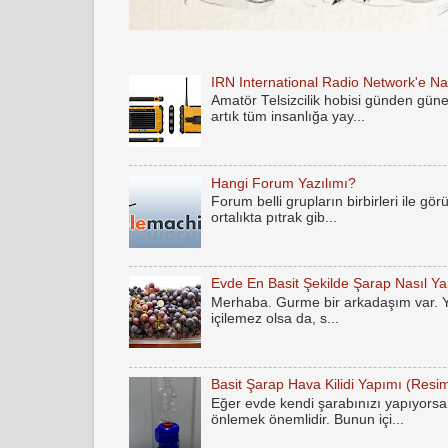
IRN International Radio Network'e Nas
Amatör Telsizcilik hobisi günden gün
artık tüm insanlığa yay...
Hangi Forum Yazılımı?
Forum belli grupların birbirleri ile gö
ortalıkta pıtrak gib...
Evde En Basit Şekilde Şarap Nasıl Yap
Merhaba. Gurme bir arkadaşım var. Yak
içilemez olsa da, s...
Basit Şarap Hava Kilidi Yapımı (Resim
Eğer evde kendi şarabınızı yapıyorsan
önlemek önemlidir. Bunun içi...