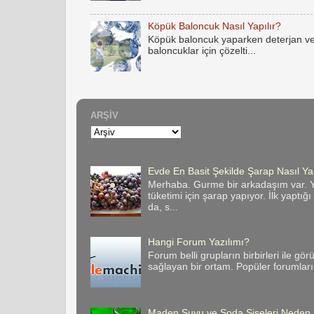
Köpük Baloncuk Nasıl Yapılır?
Köpük baloncuk yaparken deterjan ve
baloncuklar için çözelti...
ARŞIV
Evde En Basit Şekilde Şarap Nasıl Yap
Merhaba. Gurme bir arkadaşım var. Y
tüketimi için şarap yapıyor. İlk yaptığ
da, s...
Hangi Forum Yazılımı?
Forum belli grupların birbirleri ile gör
sağlayan bir ortam. Popüler forumların 
Maden Suyu ve Soda Şişeleri Neden