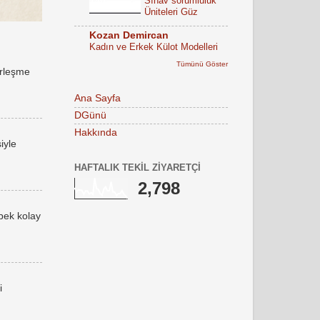
Sınav sorumluluk
Üniteleri Güz
Kozan Demircan
Kadın ve Erkek Külot Modelleri
Tümünü Göster
erleşme
Ana Sayfa
DGünü
Hakkında
iyle
HAFTALIK TEKIL ZIYARETÇI
2,798
 pek kolay
i