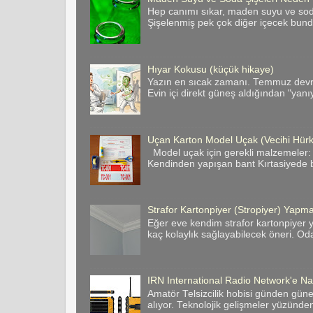
Hep canımı sıkar, maden suyu ve soda 
Şişelenmiş pek çok diğer içecek bund
Hıyar Kokusu (küçük hikaye)
Yazın en sıcak zamanı. Temmuz devril
Evin içi direkt güneş aldığından "yanı
Uçan Karton Model Uçak (Vecihi Hür
Model uçak için gerekli malzemeler:
Kendinden yapışan bant Kırtasiyede bas
Strafor Kartonpiyer (Stropiyer) Yapman
Eğer eve kendim strafor kartonpiyer y
kaç kolaylık sağlayabilecek öneri. Odan
IRN International Radio Network'e Nas
Amatör Telsizcilik hobisi günden gün
alıyor. Teknolojik gelişmeler yüzünde