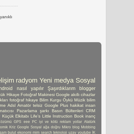
yanıklı
lişim
radyom
Yeni medya
Sosyal
ndroid
nasıl yapılır
Şaşırdıklarım
blogger
ük Hikaye
Fotoğraf Makinesi
Google
akıllı cihazlar
kları
fotoğraf
hikaye
Bilim Kurgu Öykü
Müzik
bilim
şme
Adsl
Amatör telsiz
Google Plus
hakikat
insan
atıcısı
Pazarlama
şarkı
Basın Bültenleri
CRM
 Küçük Elkitabı
Life’s Little Instruction Book
inanç
Çözümü
GPS
eee PC
iyi ve kötü
reklam
yollar
Atatürk
omik Kriz
Google Sosyal ağa doğru
Mikro blog
Mobbing
şam
bulut
ekonomi
mim
search
teknoloji
uzay
youtube
İK