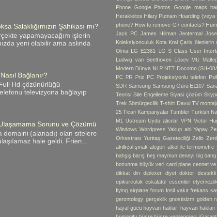
Phone
Google Photos
Google maps hari
Herakleitos
Hilary Putnam
Hoarding (veya B
phone?
How to remove G+ contacts?
Hum
ksa Salaklığımızın Şahikası mı?
Jack PC
James Hillman
Jeotermal
Jose
rçekte yapamayacağım işlerin
Koleksiyonculuk
Kota
Kral Çarls ölenlerin
zda yeni olabilir ama aslında
Olma
LG E2381
LG S Class User Interf
Ludwig van Beethoven
Lösev
MU
Malte
Modern Dünya
NLP
NTT Docomo (SH-08
 Nasıl Bağlanır?
PC
PR
Priz PC
Projeksiyonlu telefon
Psik
i Full Hd çözünürlüğü
SDR
Samsung
Samsung Guru E1107
Sana
 telefonu televizyona bağlayıp
Teorisi
Site Engelleme
Siyasi çözüm
Skyp
Trek
Sömürgecilik
T-shirt Davul
TV montaj
25
Ticari Kampanyalar
Tumbler
Turkish Na
M1
Ustream
Uydu alıcılar
VPN
Victor Hu
me Ulaşamama Sorunu ve Çözümü
Windows
Wordpress
Yakup abi
Yapay Ze
 domaini (alanadı) olan sitelere
Orkestrası
Yurttaş Gazeteciliği
Zello
Zerd
laşılamaz hale geldi. Frien...
akıllıçalışmak
alegori
alkol ile termometre
bahşiş
barış
beş maymun deneyi
big bang
bozunma
büyük veri
card plane
cennet v
dikkat
din
diplexer
diyet
doktor destekli 
epikürcülük
eskalatör
esseniler
etyemezli
flying airplane
forum
fosil yakıt
frekans sa
gerontology
gerçeklik
gnostisizm
golden r
hayal gücü
hayvan hakları
hayvan hakları
humanity
hücre
hücre yenilenmesi
iGarant