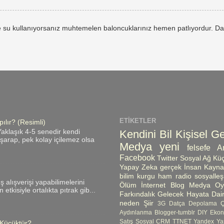
 su kullanıyorsanız muhtemelen baloncuklarınız hemen patlıyordur. Da
ETIKETLER
ılır? (Resimli)
Kendini Bil
Kişisel Ge
aklaşık 4-5 senedir kendi
ı şarap, pek kolay içilemez olsa
Medya
yeni
felsefe
A
Facebook
Twitter
Sosyal Ağ
Küç
Yapay Zeka
gerçek
İnsan Kayna
bilim kurgu
ham radio
sosyalle
üş alışverişi yapabilimelerini
Ölüm
İnternet
Blog
Medya Oyn
etkisiyle ortalıkta pıtrak gib...
Farkındalık
Gelecek
Hayata Dair
neden
Şiir
3G
Datça
Depolama 
Aydınlanma
Blogger-tumblr
DIY
Ekon
Satış
Sosyal CRM
TTNET
Yandex
Ya
 Küçüktür?