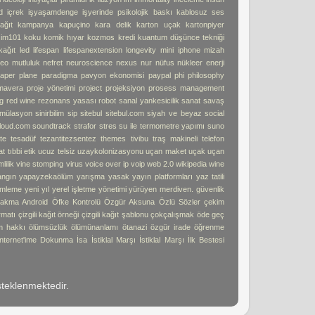
d
içrek
işyaşamdenge
işyerinde psikolojik baskı
kablosuz ses
ağıt
kampanya
kapuçino
kara delik
karton uçak
kartonpiyer
işim101
koku
komik hıyar
kozmos
kredi
kuantum düşünce tekniği
kağıt
led
lifespan
lifespanextension
longevity
mini iphone
mizah
deo
mutluluk
nefret
neuroscience
nexus
nur
nüfus
nükleer enerji
aper plane
paradigma
pavyon ekonomisi
paypal
phi
philosophy
imavera
proje yönetimi
project
projeksiyon
prosess management
g
red wine
rezonans yasası
robot
sanal yankesicilik
sanat
savaş
imülasyon
sinirbilim
sip
sitebul
sitebul.com
siyah ve beyaz
social
loud.com
soundtrack
strafor
stres
su ile termometre yapımı
suno
te
tesadüf
tezantitezsentez
themes
tivibu
traş makineli telefon
at
tıbbi etik
ucuz telsiz
uzaykolonizasyonu
uçan maket uçak
uçan
lilik
vine stomping
virus
voice over ip
voip
web 2.0
wikipedia
wine
angın
yapayzekaölüm
yarışma
yasak
yayın platformları
yaz tatili
mleme
yeni yıl
yerel işletme
yönetimi
yürüyen merdiven. güvenlik
akma Android
Öfke Kontrolü
Özgür Aksuna
Özlü Sözler
çekim
ormatı
çizgili kağıt örneği
çizgili kağıt şablonu
çokçalışmak
öde geç
m hakkı
ölümsüzlük
ölümünanlamı
ötanazi
özgür irade
öğrenme
İnternet'ime Dokunma
İsa
İstiklal Marşı
İstiklal Marşı İlk Bestesi
teklenmektedir.