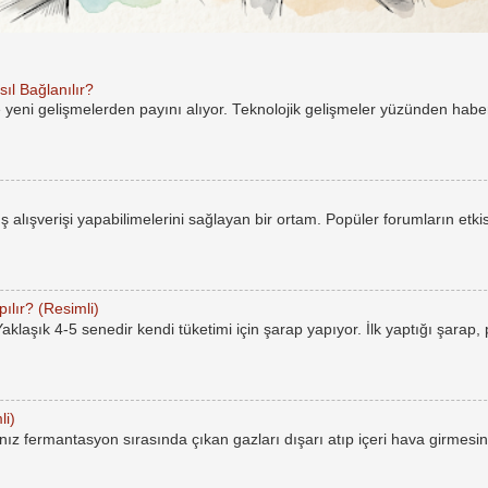
ıl Bağlanılır?
e yeni gelişmelerden payını alıyor. Teknolojik gelişmeler yüzünden hab
rüş alışverişi yapabilimelerini sağlayan bir ortam. Popüler forumların etkis
ılır? (Resimli)
laşık 4-5 senedir kendi tüketimi için şarap yapıyor. İlk yaptığı şarap,
li)
ız fermantasyon sırasında çıkan gazları dışarı atıp içeri hava girmesin