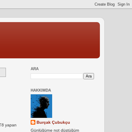
ARA
HAKKIMDA
Burçak Çubukçu
FT8 yapan
Günlüğüme not düştüğüm