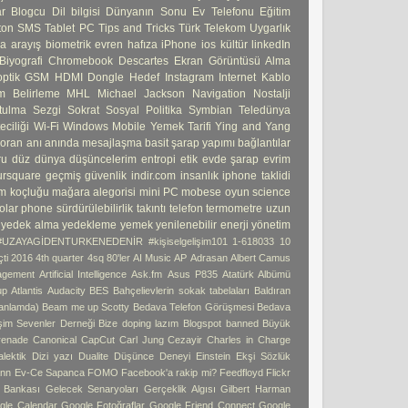
ar
Blogcu
Dil bilgisi
Dünyanın Sonu
Ev Telefonu
Eğitim
ton
SMS
Tablet PC
Tips and Tricks
Türk Telekom
Uygarlık
ma
arayış
biometrik
evren
hafıza
iPhone
ios
kültür
linkedIn
Biyografi
Chromebook
Descartes
Ekran Görüntüsü Alma
ptik
GSM
HDMI Dongle
Hedef
Instagram
Internet
Kablo
 Belirleme
MHL
Michael Jackson
Navigation
Nostalji
tulma
Sezgi
Sokrat
Sosyal Politika
Symbian
Teledünya
ciliği
Wi-Fi
Windows Mobile
Yemek Tarifi
Ying and Yang
 oran
anı
anında mesajlaşma
basit şarap yapımı
bağlantılar
ru
düz dünya
düşüncelerim
entropi
etik
evde şarap
evrim
ursquare
geçmiş
güvenlik
indir.com
insanlık
iphone taklidi
m koçluğu
mağara alegorisi
mini PC
mobese
oyun
science
olar phone
sürdürülebilirlik
takıntı
telefon
termometre
uzun
yedek alma
yedekleme
yemek
yenilenebilir enerji
yönetim
#UZAYAGİDENTURKENEDENİR
#kişiselgelişim101
1-618033
10
ti
2016 4th quarter
4sq
80'ler
AI Music
AP
Adrasan
Albert Camus
agement
Artificial Intelligence
Ask.fm
Asus P835
Atatürk Albümü
up
Atlantis
Audacity
BES
Bahçelievlerin sokak tabelaları
Baldıran
 anlamda)
Beam me up Scotty
Bedava Telefon Görüşmesi
Bedava
işim Sevenler Derneği
Bize doping lazım
Blogspot banned
Büyük
enade
Canonical
CapCut
Carl Jung
Cezayir
Charles in Charge
alektik
Dizi yazı
Dualite
Düşünce Deneyi
Einstein
Ekşi Sözlük
ann
Ev-Ce Sapanca
FOMO
Facebook'a rakip mi?
Feedfloyd
Flickr
i Bankası
Gelecek Senaryoları
Gerçeklik Algısı
Gilbert Harman
gle Calendar
Google Fotoğraflar
Google Friend Connect
Google