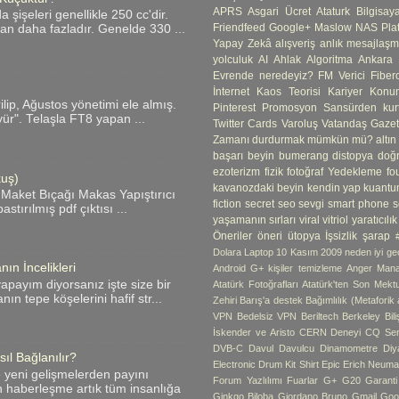
APRS
Asgari Ücret
Ataturk
Bilgisay
şişeleri genellikle 250 cc'dir.
Friendfeed
Google+
Maslow
NAS
Pla
an daha fazladır. Genelde 330 ...
Yapay Zekâ
alışveriş
anlık mesajlaş
yolculuk
AI
Ahlak
Algoritma
Ankara
Evrende neredeyiz?
FM Verici
Fibero
İnternet
Kaos Teorisi
Kariyer
Konum
ip, Ağustos yönetimi ele almış.
Pinterest
Promosyon
Sansürden kur
yür". Telaşla FT8 yapan ...
Twitter Cards
Varoluş
Vatandaş Gazete
Zamanı durdurmak mümkün mü?
altın
başarı
beyin
bumerang
distopya
doğ
ezoterizm
fizik
fotoğraf Yedekleme
fo
kuş)
kavanozdaki beyin
kendin yap
kuantu
 Maket Bıçağı Makas Yapıştırıcı
fiction
secret
seo
sevgi
smart phone
s
tırılmış pdf çıktısı ...
yaşamanın sırları
viral
vitriol
yaratıcılık
Öneriler
öneri
ütopya
İşsizlik
şarap
Dolara Laptop
10 Kasım
2009 neden iyi geç
ın İncelikleri
Android G+ kişiler temizleme
Anger Man
apayım diyorsanız işte size bir
Atatürk Fotoğrafları
Atatürk'ten Son Mekt
ın tepe köşelerini hafif str...
Zehiri
Barış'a destek
Bağımlılık (Metaforik
VPN
Bedelsiz VPN
Beriltech
Berkeley
Bil
İskender ve Aristo
CERN Deneyi
CQ Ser
DVB-C
Davul
Davulcu
Dinamometre
Diy
ıl Bağlanılır?
Electronic Drum Kit Shirt
Epic
Erich Neum
e yeni gelişmelerden payını
Forum Yazlılımı
Fuarlar
G+
G20
Garant
n haberleşme artık tüm insanlığa
Ginkgo Biloba
Giordano Bruno
Gmail
Goo