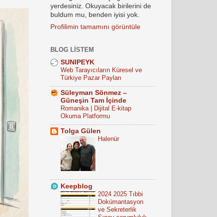
yerdesiniz. Okuyacak birilerini de
buldum mu, benden iyisi yok.
Profilimin tamamını görüntüle
BLOG LISTEM
SUNIPEYK
Web Tarayıcıların Küresel ve
Türkiye Pazar Payları
Süleyman Sönmez –
Güneşin Tam İçinde
Romanika | Dijital E-kitap
Okuma Platformu
Tolga Gülen
Halenür
Keepblog
2024 2025 Tıbbi
Dokümantasyon
ve Sekreterlik