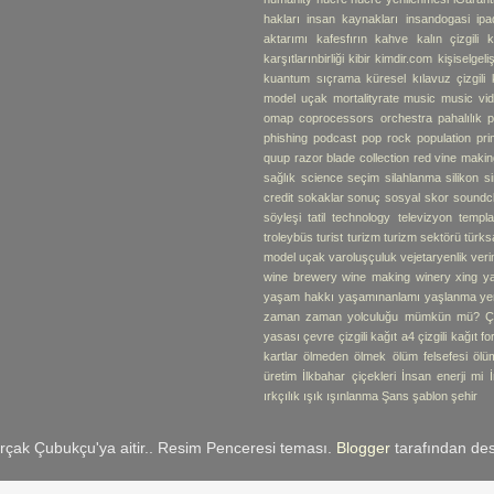
hakları
insan kaynakları
insandogasi
ipa
aktarımı
kafesfırın
kahve
kalın çizgili k
karşıtlarınbirliği
kibir
kimdir.com
kişiselgel
kuantum sıçrama
küresel
kılavuz çizgili 
model uçak
mortalityrate
music
music vi
omap coprocessors
orchestra
pahalılık
p
phishing
podcast
pop rock
population
pr
quup
razor blade collection
red vine makin
sağlık
science
seçim
silahlanma
silikon
s
credit
sokaklar
sonuç
sosyal skor
soundc
söyleşi
tatil
technology
televizyon
templa
troleybüs
turist
turizm
turizm sektörü
türks
model uçak
varoluşçuluk
vejetaryenlik
verim
wine brewery
wine making
winery
xing
y
yaşam hakkı
yaşamınanlamı
yaşlanma
ye
zaman
zaman yolculuğu mümkün mü?
Ç
yasası
çevre
çizgili kağıt a4
çizgili kağıt f
kartlar
ölmeden ölmek
ölüm felsefesi
ölü
üretim
İlkbahar çiçekleri
İnsan enerji mi
ırkçılık
ışık
ışınlanma
Şans
şablon
şehir
rçak Çubukçu'ya aitir.. Resim Penceresi teması.
Blogger
tarafından des