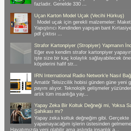
fazladır. Genelde 330 ...
Uçan Karton Model Uçak (Vecihi Hürkuş)
Model uçak için gerekli malzemeler: Make
Yapıştırıcı Kendinden yapışan bant Kırtasiy
pdf çıktısı ...
Strafor Kartonpiyer (Stropiyer) Yapmanın İnc
Eğer eve kendim strafor kartonpiyer yapayı
işte size bir kaç kolaylık sağlayabilecek ön
köşelerini hafif str...
IRN International Radio Network'e Nasıl Bağl
Amatör Telsizcilik hobisi günden güne yeni 
payını alıyor. Teknolojik gelişmeler yüzünd
artık tüm insanlığa yay...
Yapay Zeka Bir Koltuk Değneği mi, Yoksa Sa
Şahikası mı?
Yapay zeka koltuk değneğim gibi. Gerçekte
yapamayacağım işlerin üstesinden gelmeme 
Hayatımızda yeni olabilir ama aslında insanlık a...