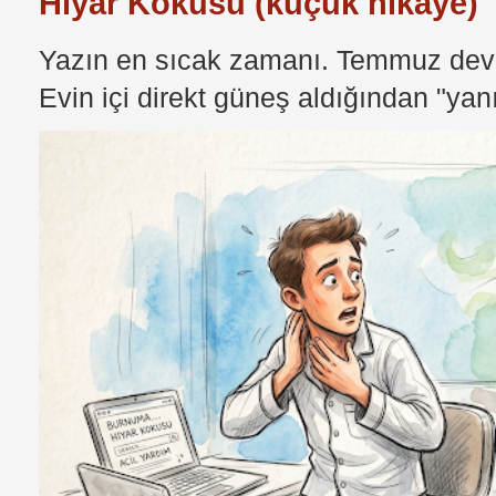
Hıyar Kokusu (küçük hikaye)
Yazın en sıcak zamanı. Temmuz devri
Evin içi direkt güneş aldığından "yan