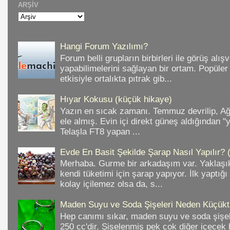
ARŞIV
Hangi Forum Yazılımı?
Forum belli grupların birbirleri ile görüş alışv
yapabilimelerini sağlayan bir ortam. Popüler
etkisiyle ortalıkta pıtrak gib...
Hıyar Kokusu (küçük hikaye)
Yazın en sıcak zamanı. Temmuz devrilip, A
ele almış. Evin içi direkt güneş aldığından "
Telaşla FT8 yapan ...
Evde En Basit Şekilde Şarap Nasıl Yapılır? 
Merhaba. Gurme bir arkadaşım var. Yaklaşık
kendi tüketimi için şarap yapıyor. İlk yaptığ
kolay içilemez olsa da, s...
Maden Suyu ve Soda Şişeleri Neden Küçükt
Hep canımı sıkar, maden suyu ve soda şişele
250 cc'dir. Şişelenmiş pek çok diğer içece