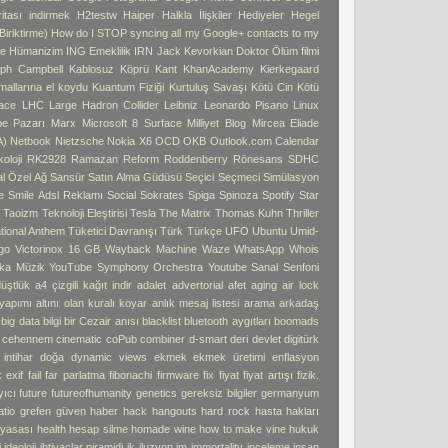
tası indirmek
H2testw
Haiper
Halkla İlişkiler
Hediyeler
Hegel
iriktirme)
How do I STOP syncing all my Google+ contacts to my
e
Hümanizim
ING Emeklilik
IRN
Jack Kevorkian Doktor Ölüm filmi
ph Campbell
Kablosuz Köprü
Kant
KhanAcademy
Kierkegaard
 mallarına el koydu
Kuantum Fiziği
Kurtuluş Savaşı
Kötü Cin
Kötü
ace
LHC
Large Hadron Collider
Leibniz
Leonardo Pisano
Linux
pe Pazarı
Marx
Microsoft 8 Surface
Milliyet Blog
Mircea Eliade
A)
Netbook
Nietzsche
Nokia X6
OCD
OKB
Outlook.com Calendar
oloji
RK2928
Ramazan
Reform
Roddenberry
Rönesans
SDHC
l Özel Ağ
Sansür
Satın Alma Güdüsü
Seçici
Seçmeci
Simülasyon
e
Smile Adsl Reklamı
Social
Sokrates
Spiga
Spinoza
Spotify
Star
ı
Taoizm
Teknoloji Eleştirisi
Tesla
The Matrix
Thomas Kuhn
Thriller
tional Anthem
Tüketici Davranışı
Türk
Türkçe
UFO
Ubuntu
Umid-
go
Victorinox 16 GB
Wayback Machine
Waze
WhatsApp
Whois
ka Müzik
YouTube Symphony Orchestra
Youtube Sanal Senfoni
üştlük
a4 çizgili kağıt indir
adalet
advertorial
afet
aging
air lock
 yapımı
altını olan kuralı koyar
anlık mesaj listesi
arama
arkadaş
big data
bilgi
bir Cezair anısı
blacklist
bluetooth aygıtları
boomads
e cehennem
cinematic
coPub
combiner
d-smart
deri
devlet
digitürk
intihar
doğa
dynamic views
ekmek
ekmek üretimi
enflasyon
k
exif
fail
far parlatma
fibonachi
firmware
fix
fiyat
fiyat artışı
fizik.
yıcı
future
futureofhumanity
genetics
gereksiz bilgiler
germanyum
atio
grefen
güven
haber
hack
hangouts
hard rock
hasta hakları
 yasası
health
hesap silme
homade wine
how to make vine
hukuk
i
ideoloji
ihtiyaçlar piramidi
ik
iluzyon
im
immortality
inceleme
insan