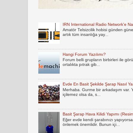
IRN International Radio Network'e Nas
Amatör Telsizcilik hobisi günden gün
artık tüm insanlığa yay...
Hangi Forum Yazılımı?
Forum belli grupların birbirleri ile gö
ortalıkta pıtrak gib...
Evde En Basit Şekilde Şarap Nasıl Yap
Merhaba. Gurme bir arkadaşım var. Yak
içilemez olsa da, s...
Basit Şarap Hava Kilidi Yapımı (Resim
Eğer evde kendi şarabınızı yapıyorsan
önlemek önemlidir. Bunun içi...