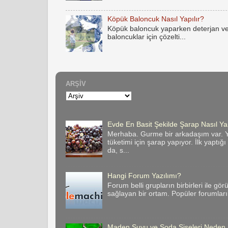
Köpük Baloncuk Nasıl Yapılır?
Köpük baloncuk yaparken deterjan ve
baloncuklar için çözelti...
ARŞIV
Evde En Basit Şekilde Şarap Nasıl Yap
Merhaba. Gurme bir arkadaşım var. Y
tüketimi için şarap yapıyor. İlk yaptığ
da, s...
Hangi Forum Yazılımı?
Forum belli grupların birbirleri ile gör
sağlayan bir ortam. Popüler forumların 
Maden Suyu ve Soda Şişeleri Neden