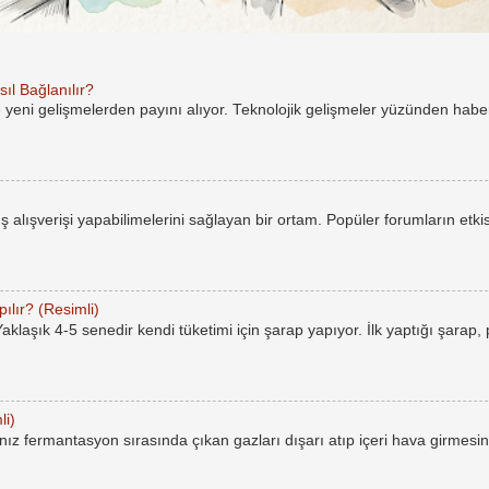
ıl Bağlanılır?
e yeni gelişmelerden payını alıyor. Teknolojik gelişmeler yüzünden hab
rüş alışverişi yapabilimelerini sağlayan bir ortam. Popüler forumların etkis
ılır? (Resimli)
laşık 4-5 senedir kendi tüketimi için şarap yapıyor. İlk yaptığı şarap,
li)
ız fermantasyon sırasında çıkan gazları dışarı atıp içeri hava girmesin