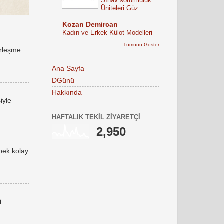
Sınav sorumluluk
Üniteleri Güz
Kozan Demircan
Kadın ve Erkek Külot Modelleri
Tümünü Göster
erleşme
Ana Sayfa
DGünü
Hakkında
iyle
HAFTALIK TEKIL ZIYARETÇI
2,950
 pek kolay
i