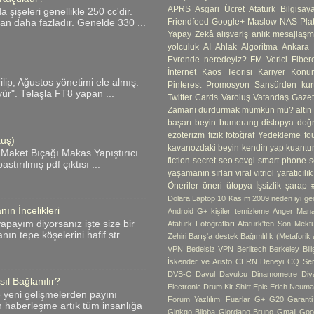
APRS
Asgari Ücret
Ataturk
Bilgisay
şişeleri genellikle 250 cc'dir.
Friendfeed
Google+
Maslow
NAS
Pla
an daha fazladır. Genelde 330 ...
Yapay Zekâ
alışveriş
anlık mesajlaş
yolculuk
AI
Ahlak
Algoritma
Ankara
Evrende neredeyiz?
FM Verici
Fibero
İnternet
Kaos Teorisi
Kariyer
Konum
ip, Ağustos yönetimi ele almış.
Pinterest
Promosyon
Sansürden kur
yür". Telaşla FT8 yapan ...
Twitter Cards
Varoluş
Vatandaş Gazete
Zamanı durdurmak mümkün mü?
altın
başarı
beyin
bumerang
distopya
doğ
ezoterizm
fizik
fotoğraf Yedekleme
fo
kuş)
kavanozdaki beyin
kendin yap
kuantu
 Maket Bıçağı Makas Yapıştırıcı
fiction
secret
seo
sevgi
smart phone
s
tırılmış pdf çıktısı ...
yaşamanın sırları
viral
vitriol
yaratıcılık
Öneriler
öneri
ütopya
İşsizlik
şarap
Dolara Laptop
10 Kasım
2009 neden iyi geç
ın İncelikleri
Android G+ kişiler temizleme
Anger Man
apayım diyorsanız işte size bir
Atatürk Fotoğrafları
Atatürk'ten Son Mekt
ın tepe köşelerini hafif str...
Zehiri
Barış'a destek
Bağımlılık (Metaforik
VPN
Bedelsiz VPN
Beriltech
Berkeley
Bil
İskender ve Aristo
CERN Deneyi
CQ Ser
DVB-C
Davul
Davulcu
Dinamometre
Diy
ıl Bağlanılır?
Electronic Drum Kit Shirt
Epic
Erich Neum
e yeni gelişmelerden payını
Forum Yazlılımı
Fuarlar
G+
G20
Garant
n haberleşme artık tüm insanlığa
Ginkgo Biloba
Giordano Bruno
Gmail
Goo