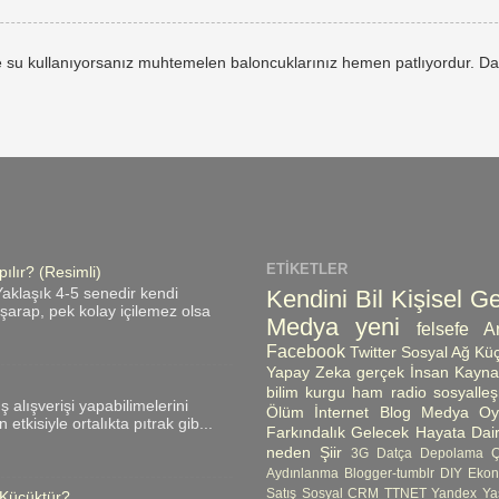
 su kullanıyorsanız muhtemelen baloncuklarınız hemen patlıyordur. Da
ETIKETLER
ılır? (Resimli)
Kendini Bil
Kişisel Ge
aklaşık 4-5 senedir kendi
ı şarap, pek kolay içilemez olsa
Medya
yeni
felsefe
A
Facebook
Twitter
Sosyal Ağ
Küç
Yapay Zeka
gerçek
İnsan Kayna
bilim kurgu
ham radio
sosyalle
üş alışverişi yapabilimelerini
Ölüm
İnternet
Blog
Medya Oyn
etkisiyle ortalıkta pıtrak gib...
Farkındalık
Gelecek
Hayata Dair
neden
Şiir
3G
Datça
Depolama 
Aydınlanma
Blogger-tumblr
DIY
Ekon
Satış
Sosyal CRM
TTNET
Yandex
Ya
 Küçüktür?