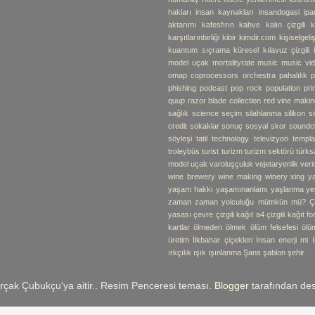
hakları
insan kaynakları
insandogasi
ipa
aktarımı
kafesfırın
kahve
kalın çizgili k
karşıtlarınbirliği
kibir
kimdir.com
kişiselgel
kuantum sıçrama
küresel
kılavuz çizgili 
model uçak
mortalityrate
music
music vi
omap coprocessors
orchestra
pahalılık
p
phishing
podcast
pop rock
population
pr
quup
razor blade collection
red vine makin
sağlık
science
seçim
silahlanma
silikon
s
credit
sokaklar
sonuç
sosyal skor
soundc
söyleşi
tatil
technology
televizyon
templa
troleybüs
turist
turizm
turizm sektörü
türks
model uçak
varoluşçuluk
vejetaryenlik
verim
wine brewery
wine making
winery
xing
y
yaşam hakkı
yaşamınanlamı
yaşlanma
ye
zaman
zaman yolculuğu mümkün mü?
Ç
yasası
çevre
çizgili kağıt a4
çizgili kağıt f
kartlar
ölmeden ölmek
ölüm felsefesi
ölü
üretim
İlkbahar çiçekleri
İnsan enerji mi
ırkçılık
ışık
ışınlanma
Şans
şablon
şehir
rçak Çubukçu'ya aitir.. Resim Penceresi teması.
Blogger
tarafından des