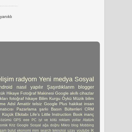
yanıklı
lişim
radyom
Yeni medya
Sosyal
ndroid
nasıl yapılır
Şaşırdıklarım
blogger
ük Hikaye
Fotoğraf Makinesi
Google
akıllı cihazlar
kları
fotoğraf
hikaye
Bilim Kurgu Öykü
Müzik
bilim
şme
Adsl
Amatör telsiz
Google Plus
hakikat
insan
atıcısı
Pazarlama
şarkı
Basın Bültenleri
CRM
 Küçük Elkitabı
Life’s Little Instruction Book
inanç
Çözümü
GPS
eee PC
iyi ve kötü
reklam
yollar
Atatürk
omik Kriz
Google Sosyal ağa doğru
Mikro blog
Mobbing
şam
bulut
ekonomi
mim
search
teknoloji
uzay
youtube
İK