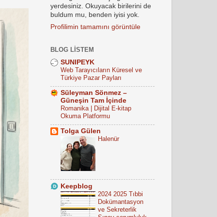
yerdesiniz. Okuyacak birilerini de
buldum mu, benden iyisi yok.
Profilimin tamamını görüntüle
BLOG LISTEM
SUNIPEYK
Web Tarayıcıların Küresel ve
Türkiye Pazar Payları
Süleyman Sönmez –
Güneşin Tam İçinde
Romanika | Dijital E-kitap
Okuma Platformu
Tolga Gülen
Halenür
Keepblog
2024 2025 Tıbbi
Dokümantasyon
ve Sekreterlik