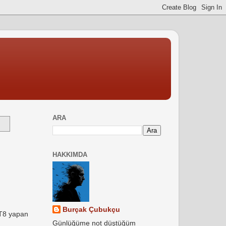
ARA
HAKKIMDA
Burçak Çubukçu
FT8 yapan
Günlüğüme not düştüğüm