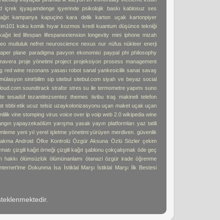
d
içrek
işyaşamdenge
işyerinde psikolojik baskı
kablosuz ses
ağıt
kampanya
kapuçino
kara delik
karton uçak
kartonpiyer
işim101
koku
komik hıyar
kozmos
kredi
kuantum düşünce tekniği
kağıt
led
lifespan
lifespanextension
longevity
mini iphone
mizah
deo
mutluluk
nefret
neuroscience
nexus
nur
nüfus
nükleer enerji
aper plane
paradigma
pavyon ekonomisi
paypal
phi
philosophy
imavera
proje yönetimi
project
projeksiyon
prosess management
g
red wine
rezonans yasası
robot
sanal yankesicilik
sanat
savaş
imülasyon
sinirbilim
sip
sitebul
sitebul.com
siyah ve beyaz
social
loud.com
soundtrack
strafor
stres
su ile termometre yapımı
suno
te
tesadüf
tezantitezsentez
themes
tivibu
traş makineli telefon
at
tıbbi etik
ucuz telsiz
uzaykolonizasyonu
uçan maket uçak
uçan
lilik
vine stomping
virus
voice over ip
voip
web 2.0
wikipedia
wine
angın
yapayzekaölüm
yarışma
yasak
yayın platformları
yaz tatili
mleme
yeni yıl
yerel işletme
yönetimi
yürüyen merdiven. güvenlik
akma Android
Öfke Kontrolü
Özgür Aksuna
Özlü Sözler
çekim
ormatı
çizgili kağıt örneği
çizgili kağıt şablonu
çokçalışmak
öde geç
m hakkı
ölümsüzlük
ölümünanlamı
ötanazi
özgür irade
öğrenme
İnternet'ime Dokunma
İsa
İstiklal Marşı
İstiklal Marşı İlk Bestesi
teklenmektedir.