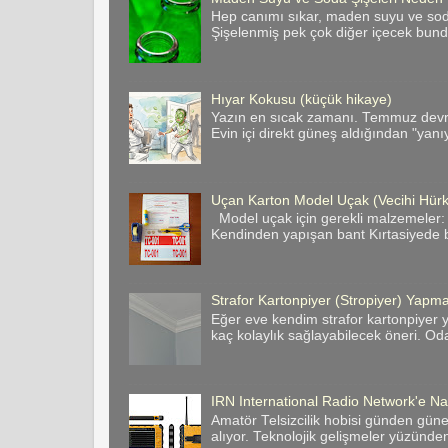
Hep canımı sıkar, maden suyu ve soda 
Şişelenmiş pek çok diğer içecek bund
Hıyar Kokusu (küçük hikaye)
Yazın en sıcak zamanı. Temmuz devril
Evin içi direkt güneş aldığından "yanı
Uçan Karton Model Uçak (Vecihi Hür
Model uçak için gerekli malzemeler:
Kendinden yapışan bant Kırtasiyede bas
Strafor Kartonpiyer (Stropiyer) Yapman
Eğer eve kendim strafor kartonpiyer y
kaç kolaylık sağlayabilecek öneri. Odan
IRN International Radio Network'e Nas
Amatör Telsizcilik hobisi günden gün
alıyor. Teknolojik gelişmeler yüzünde