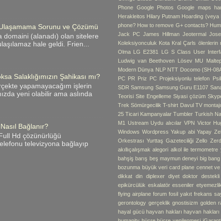
Phone
Google Photos
Google maps hari
Herakleitos
Hilary Putnam
Hoarding (veya B
phone?
How to remove G+ contacts?
Hum
me Ulaşamama Sorunu ve Çözümü
Jack PC
James Hillman
Jeotermal
Jose
 domaini (alanadı) olan sitelere
Koleksiyonculuk
Kota
Kral Çarls ölenlerin
laşılamaz hale geldi. Frien...
Olma
LG E2381
LG S Class User Interf
Ludwig van Beethoven
Lösev
MU
Malte
Modern Dünya
NLP
NTT Docomo (SH-08
ksa Salaklığımızın Şahikası mı?
PC
PR
Priz PC
Projeksiyonlu telefon
Psik
rçekte yapamayacağım işlerin
SDR
Samsung
Samsung Guru E1107
Sana
zda yeni olabilir ama aslında
Teorisi
Site Engelleme
Siyasi çözüm
Skyp
Trek
Sömürgecilik
T-shirt Davul
TV montaj
25
Ticari Kampanyalar
Tumbler
Turkish Na
M1
Ustream
Uydu alıcılar
VPN
Victor Hu
 Nasıl Bağlanır?
Windows
Wordpress
Yakup abi
Yapay Ze
i Full Hd çözünürlüğü
Orkestrası
Yurttaş Gazeteciliği
Zello
Zerd
 telefonu televizyona bağlayıp
akıllıçalışmak
alegori
alkol ile termometre
bahşiş
barış
beş maymun deneyi
big bang
bozunma
büyük veri
card plane
cennet v
dikkat
din
diplexer
diyet
doktor destekli 
epikürcülük
eskalatör
esseniler
etyemezli
flying airplane
forum
fosil yakıt
frekans sa
gerontology
gerçeklik
gnostisizm
golden r
hayal gücü
hayvan hakları
hayvan hakları
humanity
hücre
hücre yenilenmesi
iGarant