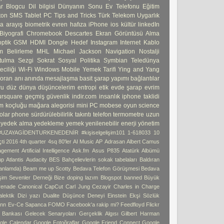
ar
Blogcu
Dil bilgisi
Dünyanın Sonu
Ev Telefonu
Eğitim
ton
SMS
Tablet PC
Tips and Tricks
Türk Telekom
Uygarlık
ma
arayış
biometrik
evren
hafıza
iPhone
ios
kültür
linkedIn
Biyografi
Chromebook
Descartes
Ekran Görüntüsü Alma
ptik
GSM
HDMI Dongle
Hedef
Instagram
Internet
Kablo
 Belirleme
MHL
Michael Jackson
Navigation
Nostalji
tulma
Sezgi
Sokrat
Sosyal Politika
Symbian
Teledünya
ciliği
Wi-Fi
Windows Mobile
Yemek Tarifi
Ying and Yang
 oran
anı
anında mesajlaşma
basit şarap yapımı
bağlantılar
ru
düz dünya
düşüncelerim
entropi
etik
evde şarap
evrim
ursquare
geçmiş
güvenlik
indir.com
insanlık
iphone taklidi
m koçluğu
mağara alegorisi
mini PC
mobese
oyun
science
olar phone
sürdürülebilirlik
takıntı
telefon
termometre
uzun
yedek alma
yedekleme
yemek
yenilenebilir enerji
yönetim
#UZAYAGİDENTURKENEDENİR
#kişiselgelişim101
1-618033
10
ti
2016 4th quarter
4sq
80'ler
AI Music
AP
Adrasan
Albert Camus
agement
Artificial Intelligence
Ask.fm
Asus P835
Atatürk Albümü
up
Atlantis
Audacity
BES
Bahçelievlerin sokak tabelaları
Baldıran
 anlamda)
Beam me up Scotty
Bedava Telefon Görüşmesi
Bedava
işim Sevenler Derneği
Bize doping lazım
Blogspot banned
Büyük
enade
Canonical
CapCut
Carl Jung
Cezayir
Charles in Charge
alektik
Dizi yazı
Dualite
Düşünce Deneyi
Einstein
Ekşi Sözlük
ann
Ev-Ce Sapanca
FOMO
Facebook'a rakip mi?
Feedfloyd
Flickr
i Bankası
Gelecek Senaryoları
Gerçeklik Algısı
Gilbert Harman
gle Calendar
Google Fotoğraflar
Google Friend Connect
Google