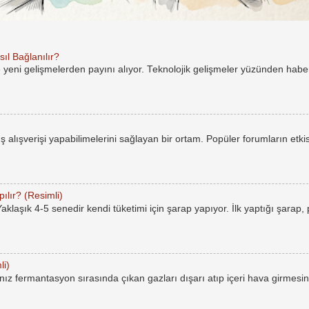
ıl Bağlanılır?
e yeni gelişmelerden payını alıyor. Teknolojik gelişmeler yüzünden hab
rüş alışverişi yapabilimelerini sağlayan bir ortam. Popüler forumların etkis
ılır? (Resimli)
laşık 4-5 senedir kendi tüketimi için şarap yapıyor. İlk yaptığı şarap,
li)
ız fermantasyon sırasında çıkan gazları dışarı atıp içeri hava girmesin