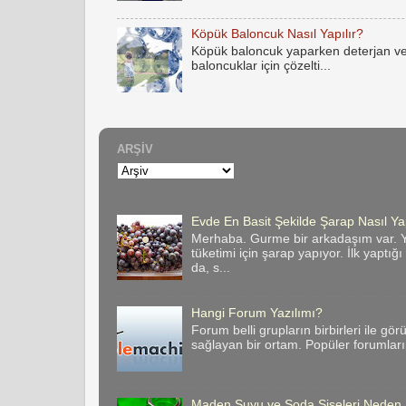
Köpük Baloncuk Nasıl Yapılır?
Köpük baloncuk yaparken deterjan ve
baloncuklar için çözelti...
ARŞIV
Evde En Basit Şekilde Şarap Nasıl Yap
Merhaba. Gurme bir arkadaşım var. Y
tüketimi için şarap yapıyor. İlk yaptığ
da, s...
Hangi Forum Yazılımı?
Forum belli grupların birbirleri ile gör
sağlayan bir ortam. Popüler forumların 
Maden Suyu ve Soda Şişeleri Neden