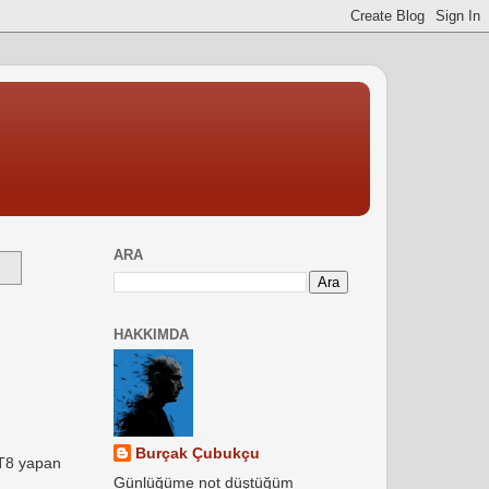
ARA
HAKKIMDA
Burçak Çubukçu
FT8 yapan
Günlüğüme not düştüğüm