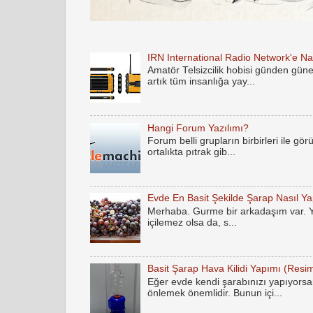
IRN International Radio Network'e Nas
Amatör Telsizcilik hobisi günden gün
artık tüm insanlığa yay...
Hangi Forum Yazılımı?
Forum belli grupların birbirleri ile gö
ortalıkta pıtrak gib...
Evde En Basit Şekilde Şarap Nasıl Yap
Merhaba. Gurme bir arkadaşım var. Yak
içilemez olsa da, s...
Basit Şarap Hava Kilidi Yapımı (Resim
Eğer evde kendi şarabınızı yapıyorsan
önlemek önemlidir. Bunun içi...