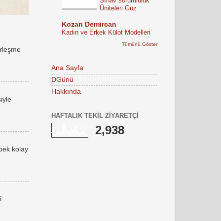
Sınav sorumluluk
Üniteleri Güz
Kozan Demircan
Kadın ve Erkek Külot Modelleri
Tümünü Göster
erleşme
Ana Sayfa
DGünü
Hakkında
iyle
HAFTALIK TEKIL ZIYARETÇI
2,938
 pek kolay
i