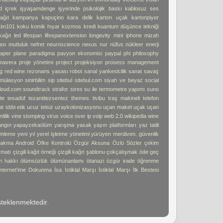
d
içrek
işyaşamdenge
işyerinde psikolojik baskı
kablosuz ses
ağıt
kampanya
kapuçino
kara delik
karton uçak
kartonpiyer
işim101
koku
komik hıyar
kozmos
kredi
kuantum düşünce tekniği
kağıt
led
lifespan
lifespanextension
longevity
mini iphone
mizah
deo
mutluluk
nefret
neuroscience
nexus
nur
nüfus
nükleer enerji
aper plane
paradigma
pavyon ekonomisi
paypal
phi
philosophy
imavera
proje yönetimi
project
projeksiyon
prosess management
g
red wine
rezonans yasası
robot
sanal yankesicilik
sanat
savaş
imülasyon
sinirbilim
sip
sitebul
sitebul.com
siyah ve beyaz
social
loud.com
soundtrack
strafor
stres
su ile termometre yapımı
suno
te
tesadüf
tezantitezsentez
themes
tivibu
traş makineli telefon
at
tıbbi etik
ucuz telsiz
uzaykolonizasyonu
uçan maket uçak
uçan
lilik
vine stomping
virus
voice over ip
voip
web 2.0
wikipedia
wine
angın
yapayzekaölüm
yarışma
yasak
yayın platformları
yaz tatili
mleme
yeni yıl
yerel işletme
yönetimi
yürüyen merdiven. güvenlik
akma Android
Öfke Kontrolü
Özgür Aksuna
Özlü Sözler
çekim
ormatı
çizgili kağıt örneği
çizgili kağıt şablonu
çokçalışmak
öde geç
m hakkı
ölümsüzlük
ölümünanlamı
ötanazi
özgür irade
öğrenme
İnternet'ime Dokunma
İsa
İstiklal Marşı
İstiklal Marşı İlk Bestesi
teklenmektedir.