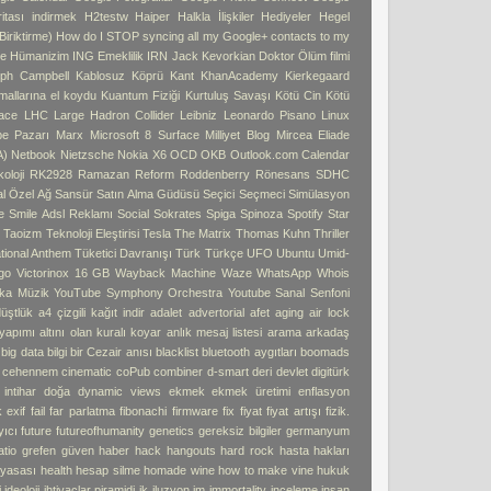
tası indirmek
H2testw
Haiper
Halkla İlişkiler
Hediyeler
Hegel
iriktirme)
How do I STOP syncing all my Google+ contacts to my
e
Hümanizim
ING Emeklilik
IRN
Jack Kevorkian Doktor Ölüm filmi
ph Campbell
Kablosuz Köprü
Kant
KhanAcademy
Kierkegaard
 mallarına el koydu
Kuantum Fiziği
Kurtuluş Savaşı
Kötü Cin
Kötü
ace
LHC
Large Hadron Collider
Leibniz
Leonardo Pisano
Linux
pe Pazarı
Marx
Microsoft 8 Surface
Milliyet Blog
Mircea Eliade
A)
Netbook
Nietzsche
Nokia X6
OCD
OKB
Outlook.com Calendar
oloji
RK2928
Ramazan
Reform
Roddenberry
Rönesans
SDHC
l Özel Ağ
Sansür
Satın Alma Güdüsü
Seçici
Seçmeci
Simülasyon
e
Smile Adsl Reklamı
Social
Sokrates
Spiga
Spinoza
Spotify
Star
ı
Taoizm
Teknoloji Eleştirisi
Tesla
The Matrix
Thomas Kuhn
Thriller
tional Anthem
Tüketici Davranışı
Türk
Türkçe
UFO
Ubuntu
Umid-
go
Victorinox 16 GB
Wayback Machine
Waze
WhatsApp
Whois
ka Müzik
YouTube Symphony Orchestra
Youtube Sanal Senfoni
üştlük
a4 çizgili kağıt indir
adalet
advertorial
afet
aging
air lock
 yapımı
altını olan kuralı koyar
anlık mesaj listesi
arama
arkadaş
big data
bilgi
bir Cezair anısı
blacklist
bluetooth aygıtları
boomads
e cehennem
cinematic
coPub
combiner
d-smart
deri
devlet
digitürk
intihar
doğa
dynamic views
ekmek
ekmek üretimi
enflasyon
k
exif
fail
far parlatma
fibonachi
firmware
fix
fiyat
fiyat artışı
fizik.
yıcı
future
futureofhumanity
genetics
gereksiz bilgiler
germanyum
atio
grefen
güven
haber
hack
hangouts
hard rock
hasta hakları
 yasası
health
hesap silme
homade wine
how to make vine
hukuk
i
ideoloji
ihtiyaçlar piramidi
ik
iluzyon
im
immortality
inceleme
insan