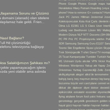
Phone
Google Photos
Google maps hari
Herakleitos
Hilary Putnam
Hoarding (veya B
phone?
How to remove G+ contacts?
Hum
me Ulaşamama Sorunu ve Çözümü
Jack PC
James Hillman
Jeotermal
Jose
 domaini (alanadı) olan sitelere
Koleksiyonculuk
Kota
Kral Çarls ölenlerin
laşılamaz hale geldi. Frien...
Olma
LG E2381
LG S Class User Interf
Ludwig van Beethoven
Lösev
MU
Malte
Modern Dünya
NLP
NTT Docomo (SH-08
 Nasıl Bağlanır?
PC
PR
Priz PC
Projeksiyonlu telefon
Psik
i Full Hd çözünürlüğü
SDR
Samsung
Samsung Guru E1107
Sana
 telefonu televizyona bağlayıp
Teorisi
Site Engelleme
Siyasi çözüm
Skyp
Trek
Sömürgecilik
T-shirt Davul
TV montaj
25
Ticari Kampanyalar
Tumbler
Turkish Na
M1
Ustream
Uydu alıcılar
VPN
Victor Hu
ksa Salaklığımızın Şahikası mı?
Windows
Wordpress
Yakup abi
Yapay Ze
rçekte yapamayacağım işlerin
Orkestrası
Yurttaş Gazeteciliği
Zello
Zerd
zda yeni olabilir ama aslında
akıllıçalışmak
alegori
alkol ile termometre
bahşiş
barış
beş maymun deneyi
big bang
bozunma
büyük veri
card plane
cennet v
dikkat
din
diplexer
diyet
doktor destekli 
epikürcülük
eskalatör
esseniler
etyemezli
flying airplane
forum
fosil yakıt
frekans sa
gerontology
gerçeklik
gnostisizm
golden r
hayal gücü
hayvan hakları
hayvan hakları
humanity
hücre
hücre yenilenmesi
iGarant