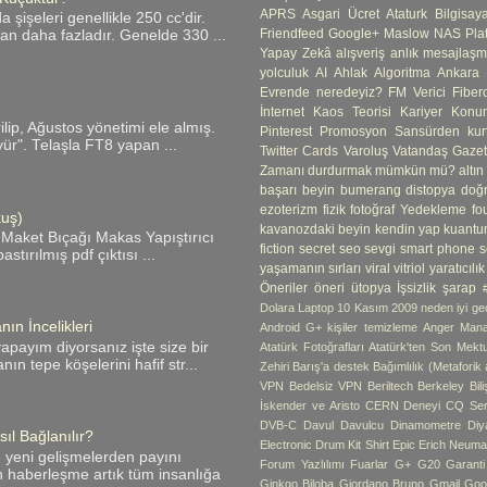
APRS
Asgari Ücret
Ataturk
Bilgisay
şişeleri genellikle 250 cc'dir.
Friendfeed
Google+
Maslow
NAS
Pla
an daha fazladır. Genelde 330 ...
Yapay Zekâ
alışveriş
anlık mesajlaş
yolculuk
AI
Ahlak
Algoritma
Ankara
Evrende neredeyiz?
FM Verici
Fibero
İnternet
Kaos Teorisi
Kariyer
Konum
ip, Ağustos yönetimi ele almış.
Pinterest
Promosyon
Sansürden kur
yür". Telaşla FT8 yapan ...
Twitter Cards
Varoluş
Vatandaş Gazete
Zamanı durdurmak mümkün mü?
altın
başarı
beyin
bumerang
distopya
doğ
ezoterizm
fizik
fotoğraf Yedekleme
fo
kuş)
kavanozdaki beyin
kendin yap
kuantu
 Maket Bıçağı Makas Yapıştırıcı
fiction
secret
seo
sevgi
smart phone
s
tırılmış pdf çıktısı ...
yaşamanın sırları
viral
vitriol
yaratıcılık
Öneriler
öneri
ütopya
İşsizlik
şarap
Dolara Laptop
10 Kasım
2009 neden iyi geç
ın İncelikleri
Android G+ kişiler temizleme
Anger Man
apayım diyorsanız işte size bir
Atatürk Fotoğrafları
Atatürk'ten Son Mekt
ın tepe köşelerini hafif str...
Zehiri
Barış'a destek
Bağımlılık (Metaforik
VPN
Bedelsiz VPN
Beriltech
Berkeley
Bil
İskender ve Aristo
CERN Deneyi
CQ Ser
DVB-C
Davul
Davulcu
Dinamometre
Diy
ıl Bağlanılır?
Electronic Drum Kit Shirt
Epic
Erich Neum
e yeni gelişmelerden payını
Forum Yazlılımı
Fuarlar
G+
G20
Garant
n haberleşme artık tüm insanlığa
Ginkgo Biloba
Giordano Bruno
Gmail
Goo