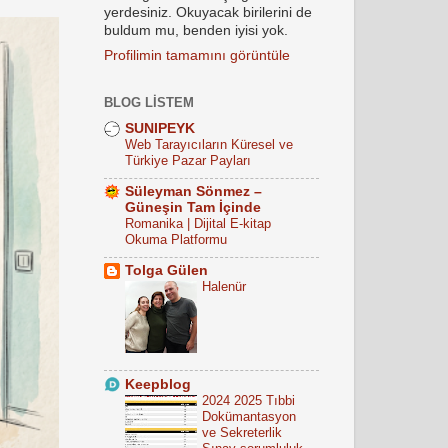
yerdesiniz. Okuyacak birilerini de
buldum mu, benden iyisi yok.
Profilimin tamamını görüntüle
BLOG LISTEM
SUNIPEYK
Web Tarayıcıların Küresel ve
Türkiye Pazar Payları
Süleyman Sönmez –
Güneşin Tam İçinde
Romanika | Dijital E-kitap
Okuma Platformu
Tolga Gülen
Halenür
Keepblog
2024 2025 Tıbbi
Dokümantasyon
ve Sekreterlik