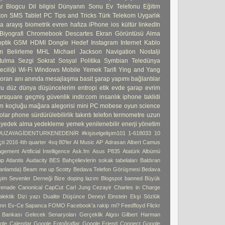
ar
Blogcu
Dil bilgisi
Dünyanın Sonu
Ev Telefonu
Eğitim
ton
SMS
Tablet PC
Tips and Tricks
Türk Telekom
Uygarlık
ma
arayış
biometrik
evren
hafıza
iPhone
ios
kültür
linkedIn
Biyografi
Chromebook
Descartes
Ekran Görüntüsü Alma
ptik
GSM
HDMI Dongle
Hedef
Instagram
Internet
Kablo
 Belirleme
MHL
Michael Jackson
Navigation
Nostalji
tulma
Sezgi
Sokrat
Sosyal Politika
Symbian
Teledünya
ciliği
Wi-Fi
Windows Mobile
Yemek Tarifi
Ying and Yang
 oran
anı
anında mesajlaşma
basit şarap yapımı
bağlantılar
ru
düz dünya
düşüncelerim
entropi
etik
evde şarap
evrim
ursquare
geçmiş
güvenlik
indir.com
insanlık
iphone taklidi
m koçluğu
mağara alegorisi
mini PC
mobese
oyun
science
olar phone
sürdürülebilirlik
takıntı
telefon
termometre
uzun
yedek alma
yedekleme
yemek
yenilenebilir enerji
yönetim
#UZAYAGİDENTURKENEDENİR
#kişiselgelişim101
1-618033
10
ti
2016 4th quarter
4sq
80'ler
AI Music
AP
Adrasan
Albert Camus
agement
Artificial Intelligence
Ask.fm
Asus P835
Atatürk Albümü
up
Atlantis
Audacity
BES
Bahçelievlerin sokak tabelaları
Baldıran
 anlamda)
Beam me up Scotty
Bedava Telefon Görüşmesi
Bedava
işim Sevenler Derneği
Bize doping lazım
Blogspot banned
Büyük
enade
Canonical
CapCut
Carl Jung
Cezayir
Charles in Charge
alektik
Dizi yazı
Dualite
Düşünce Deneyi
Einstein
Ekşi Sözlük
ann
Ev-Ce Sapanca
FOMO
Facebook'a rakip mi?
Feedfloyd
Flickr
i Bankası
Gelecek Senaryoları
Gerçeklik Algısı
Gilbert Harman
gle Calendar
Google Fotoğraflar
Google Friend Connect
Google