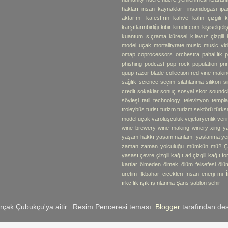
hakları
insan kaynakları
insandogasi
ipa
aktarımı
kafesfırın
kahve
kalın çizgili k
karşıtlarınbirliği
kibir
kimdir.com
kişiselgel
kuantum sıçrama
küresel
kılavuz çizgili 
model uçak
mortalityrate
music
music vi
omap coprocessors
orchestra
pahalılık
p
phishing
podcast
pop rock
population
pr
quup
razor blade collection
red vine makin
sağlık
science
seçim
silahlanma
silikon
s
credit
sokaklar
sonuç
sosyal skor
soundc
söyleşi
tatil
technology
televizyon
templa
troleybüs
turist
turizm
turizm sektörü
türks
model uçak
varoluşçuluk
vejetaryenlik
verim
wine brewery
wine making
winery
xing
y
yaşam hakkı
yaşamınanlamı
yaşlanma
ye
zaman
zaman yolculuğu mümkün mü?
Ç
yasası
çevre
çizgili kağıt a4
çizgili kağıt f
kartlar
ölmeden ölmek
ölüm felsefesi
ölü
üretim
İlkbahar çiçekleri
İnsan enerji mi
ırkçılık
ışık
ışınlanma
Şans
şablon
şehir
rçak Çubukçu'ya aitir.. Resim Penceresi teması.
Blogger
tarafından des