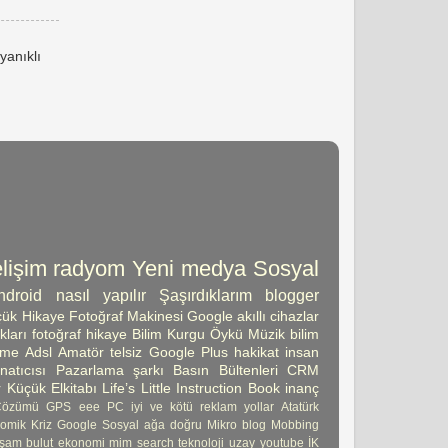
yanıklı
lişim
radyom
Yeni medya
Sosyal
ndroid
nasıl yapılır
Şaşırdıklarım
blogger
ük Hikaye
Fotoğraf Makinesi
Google
akıllı cihazlar
kları
fotoğraf
hikaye
Bilim Kurgu Öykü
Müzik
bilim
şme
Adsl
Amatör telsiz
Google Plus
hakikat
insan
atıcısı
Pazarlama
şarkı
Basın Bültenleri
CRM
 Küçük Elkitabı
Life’s Little Instruction Book
inanç
Çözümü
GPS
eee PC
iyi ve kötü
reklam
yollar
Atatürk
omik Kriz
Google Sosyal ağa doğru
Mikro blog
Mobbing
şam
bulut
ekonomi
mim
search
teknoloji
uzay
youtube
İK