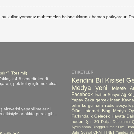
 su kullanıyorsanız muhtemelen baloncuklarınız hemen patlıyordur. Da
ETIKETLER
ılır? (Resimli)
Kendini Bil
Kişisel Ge
aklaşık 4-5 senedir kendi
ı şarap, pek kolay içilemez olsa
Medya
yeni
felsefe
A
Facebook
Twitter
Sosyal Ağ
Küç
Yapay Zeka
gerçek
İnsan Kayna
bilim kurgu
ham radio
sosyalle
üş alışverişi yapabilimelerini
Ölüm
İnternet
Blog
Medya Oyn
etkisiyle ortalıkta pıtrak gib...
Farkındalık
Gelecek
Hayata Dair
neden
Şiir
3G
Datça
Depolama 
Aydınlanma
Blogger-tumblr
DIY
Ekon
Satış
Sosyal CRM
TTNET
Yandex
Ya
 Küçüktür?