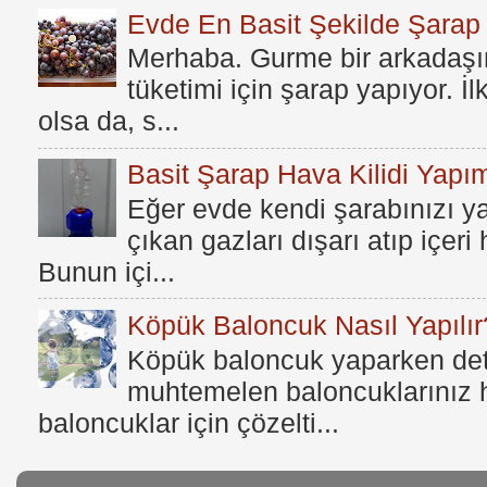
Evde En Basit Şekilde Şarap N
Merhaba. Gurme bir arkadaşım
tüketimi için şarap yapıyor. İ
olsa da, s...
Basit Şarap Hava Kilidi Yapım
Eğer evde kendi şarabınızı y
çıkan gazları dışarı atıp içer
Bunun içi...
Köpük Baloncuk Nasıl Yapılır
Köpük baloncuk yaparken dete
muhtemelen baloncuklarınız h
baloncuklar için çözelti...