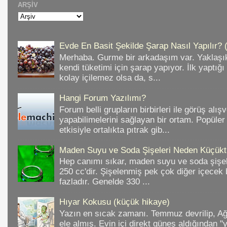
ARŞIV
Evde En Basit Şekilde Şarap Nasıl Yapılır? 
Merhaba. Gurme bir arkadaşım var. Yaklaşık
kendi tüketimi için şarap yapıyor. İlk yaptığ
kolay içilemez olsa da, s...
Hangi Forum Yazılımı?
Forum belli grupların birbirleri ile görüş alışv
yapabilimelerini sağlayan bir ortam. Popüler
etkisiyle ortalıkta pıtrak gib...
Maden Suyu ve Soda Şişeleri Neden Küçükt
Hep canımı sıkar, maden suyu ve soda şişele
250 cc'dir. Şişelenmiş pek çok diğer içece
fazladır. Genelde 330 ...
Hıyar Kokusu (küçük hikaye)
Yazın en sıcak zamanı. Temmuz devrilip, A
ele almış. Evin içi direkt güneş aldığından "