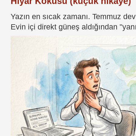
Hıyar Kokusu (küçük hikaye)
Yazın en sıcak zamanı. Temmuz devri
Evin içi direkt güneş aldığından "yan