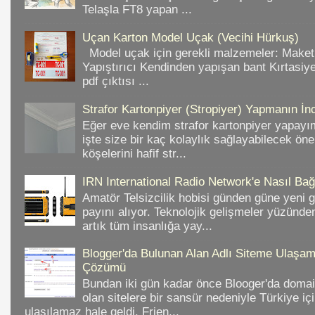
Telaşla FT8 yapan ...
Uçan Karton Model Uçak (Vecihi Hürkuş)
Model uçak için gerekli malzemeler: Make
Yapıştırıcı Kendinden yapışan bant Kırtasiy
pdf çıktısı ...
Strafor Kartonpiyer (Stropiyer) Yapmanın İnc
Eğer eve kendim strafor kartonpiyer yapayı
işte size bir kaç kolaylık sağlayabilecek ön
köşelerini hafif str...
IRN International Radio Network'e Nasıl Bağl
Amatör Telsizcilik hobisi günden güne yeni 
payını alıyor. Teknolojik gelişmeler yüzünd
artık tüm insanlığa yay...
Blogger'da Bulunan Alan Adlı Siteme Ulaş
Çözümü
Bundan iki gün kadar önce Blooger'da domain
olan sitelere bir sansür nedeniyle Türkiye iç
ulaşılamaz hale geldi. Frien...