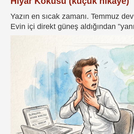
Hıyar Kokusu (küçük hikaye)
Yazın en sıcak zamanı. Temmuz devri
Evin içi direkt güneş aldığından "yan