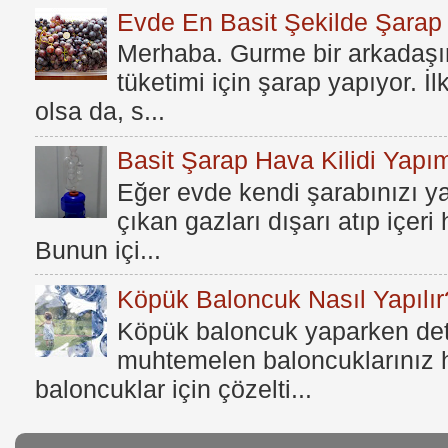
Evde En Basit Şekilde Şarap N
Merhaba. Gurme bir arkadaşım
tüketimi için şarap yapıyor. İ
olsa da, s...
Basit Şarap Hava Kilidi Yapım
Eğer evde kendi şarabınızı y
çıkan gazları dışarı atıp içer
Bunun içi...
Köpük Baloncuk Nasıl Yapılır
Köpük baloncuk yaparken dete
muhtemelen baloncuklarınız h
baloncuklar için çözelti...