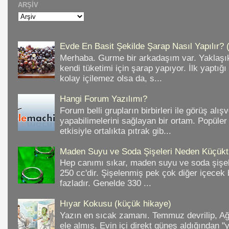
ARŞIV
Evde En Basit Şekilde Şarap Nasıl Yapılır? 
Merhaba. Gurme bir arkadaşım var. Yaklaşık
kendi tüketimi için şarap yapıyor. İlk yaptığ
kolay içilemez olsa da, s...
Hangi Forum Yazılımı?
Forum belli grupların birbirleri ile görüş alışv
yapabilimelerini sağlayan bir ortam. Popüler
etkisiyle ortalıkta pıtrak gib...
Maden Suyu ve Soda Şişeleri Neden Küçükt
Hep canımı sıkar, maden suyu ve soda şişele
250 cc'dir. Şişelenmiş pek çok diğer içece
fazladır. Genelde 330 ...
Hıyar Kokusu (küçük hikaye)
Yazın en sıcak zamanı. Temmuz devrilip, A
ele almış. Evin içi direkt güneş aldığından "