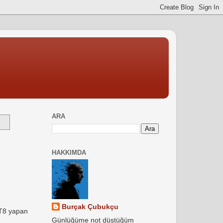
ARA
HAKKIMDA
Burçak Çubukçu
FT8 yapan
Günlüğüme not düştüğüm