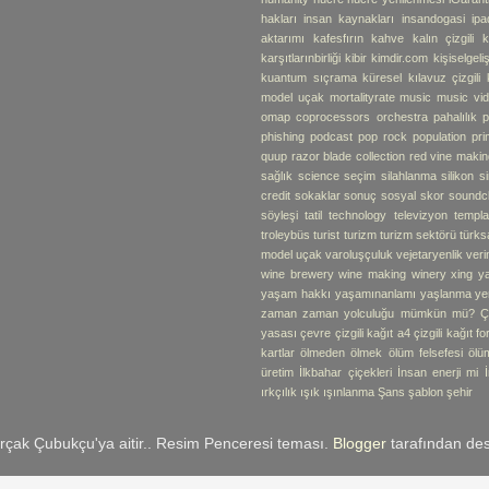
hakları
insan kaynakları
insandogasi
ipa
aktarımı
kafesfırın
kahve
kalın çizgili k
karşıtlarınbirliği
kibir
kimdir.com
kişiselgel
kuantum sıçrama
küresel
kılavuz çizgili 
model uçak
mortalityrate
music
music vi
omap coprocessors
orchestra
pahalılık
p
phishing
podcast
pop rock
population
pr
quup
razor blade collection
red vine makin
sağlık
science
seçim
silahlanma
silikon
s
credit
sokaklar
sonuç
sosyal skor
soundc
söyleşi
tatil
technology
televizyon
templa
troleybüs
turist
turizm
turizm sektörü
türks
model uçak
varoluşçuluk
vejetaryenlik
verim
wine brewery
wine making
winery
xing
y
yaşam hakkı
yaşamınanlamı
yaşlanma
ye
zaman
zaman yolculuğu mümkün mü?
Ç
yasası
çevre
çizgili kağıt a4
çizgili kağıt f
kartlar
ölmeden ölmek
ölüm felsefesi
ölü
üretim
İlkbahar çiçekleri
İnsan enerji mi
ırkçılık
ışık
ışınlanma
Şans
şablon
şehir
rçak Çubukçu'ya aitir.. Resim Penceresi teması.
Blogger
tarafından des