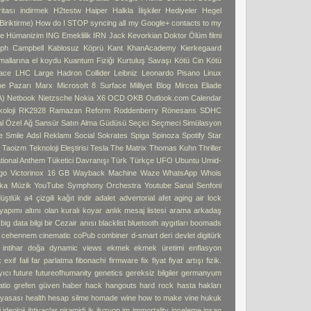
tası indirmek
H2testw
Haiper
Halkla İlişkiler
Hediyeler
Hegel
iriktirme)
How do I STOP syncing all my Google+ contacts to my
e
Hümanizim
ING Emeklilik
IRN
Jack Kevorkian Doktor Ölüm filmi
ph Campbell
Kablosuz Köprü
Kant
KhanAcademy
Kierkegaard
 mallarına el koydu
Kuantum Fiziği
Kurtuluş Savaşı
Kötü Cin
Kötü
ace
LHC
Large Hadron Collider
Leibniz
Leonardo Pisano
Linux
pe Pazarı
Marx
Microsoft 8 Surface
Milliyet Blog
Mircea Eliade
A)
Netbook
Nietzsche
Nokia X6
OCD
OKB
Outlook.com Calendar
oloji
RK2928
Ramazan
Reform
Roddenberry
Rönesans
SDHC
l Özel Ağ
Sansür
Satın Alma Güdüsü
Seçici
Seçmeci
Simülasyon
e
Smile Adsl Reklamı
Social
Sokrates
Spiga
Spinoza
Spotify
Star
ı
Taoizm
Teknoloji Eleştirisi
Tesla
The Matrix
Thomas Kuhn
Thriller
tional Anthem
Tüketici Davranışı
Türk
Türkçe
UFO
Ubuntu
Umid-
go
Victorinox 16 GB
Wayback Machine
Waze
WhatsApp
Whois
ka Müzik
YouTube Symphony Orchestra
Youtube Sanal Senfoni
üştlük
a4 çizgili kağıt indir
adalet
advertorial
afet
aging
air lock
 yapımı
altını olan kuralı koyar
anlık mesaj listesi
arama
arkadaş
big data
bilgi
bir Cezair anısı
blacklist
bluetooth aygıtları
boomads
e cehennem
cinematic
coPub
combiner
d-smart
deri
devlet
digitürk
intihar
doğa
dynamic views
ekmek
ekmek üretimi
enflasyon
k
exif
fail
far parlatma
fibonachi
firmware
fix
fiyat
fiyat artışı
fizik.
yıcı
future
futureofhumanity
genetics
gereksiz bilgiler
germanyum
atio
grefen
güven
haber
hack
hangouts
hard rock
hasta hakları
 yasası
health
hesap silme
homade wine
how to make vine
hukuk
i
ideoloji
ihtiyaçlar piramidi
ik
iluzyon
im
immortality
inceleme
insan