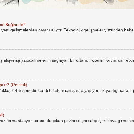
ıl Bağlanılır?
e yeni gelişmelerden payını alıyor. Teknolojik gelişmeler yüzünden hab
rüş alışverişi yapabilimelerini sağlayan bir ortam. Popüler forumların etkis
ılır? (Resimli)
laşık 4-5 senedir kendi tüketimi için şarap yapıyor. İlk yaptığı şarap,
li)
ız fermantasyon sırasında çıkan gazları dışarı atıp içeri hava girmesin