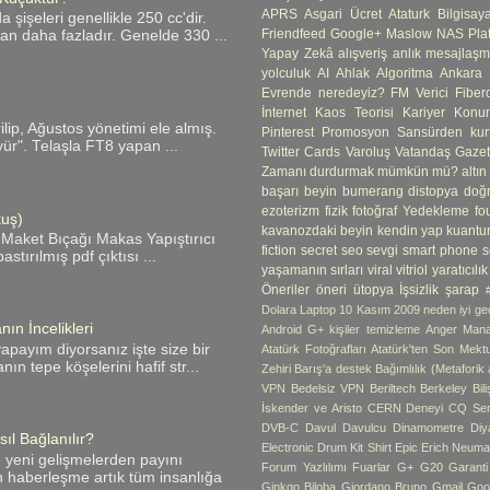
APRS
Asgari Ücret
Ataturk
Bilgisay
şişeleri genellikle 250 cc'dir.
Friendfeed
Google+
Maslow
NAS
Pla
an daha fazladır. Genelde 330 ...
Yapay Zekâ
alışveriş
anlık mesajlaş
yolculuk
AI
Ahlak
Algoritma
Ankara
Evrende neredeyiz?
FM Verici
Fibero
İnternet
Kaos Teorisi
Kariyer
Konum
ip, Ağustos yönetimi ele almış.
Pinterest
Promosyon
Sansürden kur
yür". Telaşla FT8 yapan ...
Twitter Cards
Varoluş
Vatandaş Gazete
Zamanı durdurmak mümkün mü?
altın
başarı
beyin
bumerang
distopya
doğ
ezoterizm
fizik
fotoğraf Yedekleme
fo
kuş)
kavanozdaki beyin
kendin yap
kuantu
 Maket Bıçağı Makas Yapıştırıcı
fiction
secret
seo
sevgi
smart phone
s
tırılmış pdf çıktısı ...
yaşamanın sırları
viral
vitriol
yaratıcılık
Öneriler
öneri
ütopya
İşsizlik
şarap
Dolara Laptop
10 Kasım
2009 neden iyi geç
ın İncelikleri
Android G+ kişiler temizleme
Anger Man
apayım diyorsanız işte size bir
Atatürk Fotoğrafları
Atatürk'ten Son Mekt
ın tepe köşelerini hafif str...
Zehiri
Barış'a destek
Bağımlılık (Metaforik
VPN
Bedelsiz VPN
Beriltech
Berkeley
Bil
İskender ve Aristo
CERN Deneyi
CQ Ser
DVB-C
Davul
Davulcu
Dinamometre
Diy
ıl Bağlanılır?
Electronic Drum Kit Shirt
Epic
Erich Neum
e yeni gelişmelerden payını
Forum Yazlılımı
Fuarlar
G+
G20
Garant
n haberleşme artık tüm insanlığa
Ginkgo Biloba
Giordano Bruno
Gmail
Goo