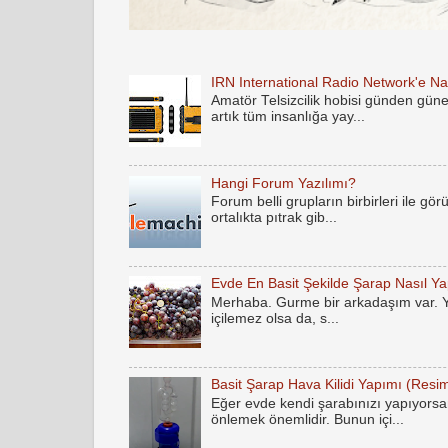
IRN International Radio Network'e Nas
Amatör Telsizcilik hobisi günden gün
artık tüm insanlığa yay...
Hangi Forum Yazılımı?
Forum belli grupların birbirleri ile gö
ortalıkta pıtrak gib...
Evde En Basit Şekilde Şarap Nasıl Yap
Merhaba. Gurme bir arkadaşım var. Yak
içilemez olsa da, s...
Basit Şarap Hava Kilidi Yapımı (Resim
Eğer evde kendi şarabınızı yapıyorsan
önlemek önemlidir. Bunun içi...