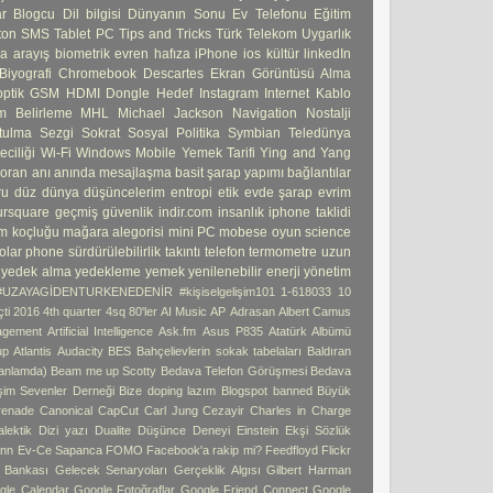
ar
Blogcu
Dil bilgisi
Dünyanın Sonu
Ev Telefonu
Eğitim
ton
SMS
Tablet PC
Tips and Tricks
Türk Telekom
Uygarlık
ma
arayış
biometrik
evren
hafıza
iPhone
ios
kültür
linkedIn
Biyografi
Chromebook
Descartes
Ekran Görüntüsü Alma
ptik
GSM
HDMI Dongle
Hedef
Instagram
Internet
Kablo
 Belirleme
MHL
Michael Jackson
Navigation
Nostalji
tulma
Sezgi
Sokrat
Sosyal Politika
Symbian
Teledünya
ciliği
Wi-Fi
Windows Mobile
Yemek Tarifi
Ying and Yang
 oran
anı
anında mesajlaşma
basit şarap yapımı
bağlantılar
ru
düz dünya
düşüncelerim
entropi
etik
evde şarap
evrim
ursquare
geçmiş
güvenlik
indir.com
insanlık
iphone taklidi
m koçluğu
mağara alegorisi
mini PC
mobese
oyun
science
olar phone
sürdürülebilirlik
takıntı
telefon
termometre
uzun
yedek alma
yedekleme
yemek
yenilenebilir enerji
yönetim
#UZAYAGİDENTURKENEDENİR
#kişiselgelişim101
1-618033
10
ti
2016 4th quarter
4sq
80'ler
AI Music
AP
Adrasan
Albert Camus
agement
Artificial Intelligence
Ask.fm
Asus P835
Atatürk Albümü
up
Atlantis
Audacity
BES
Bahçelievlerin sokak tabelaları
Baldıran
 anlamda)
Beam me up Scotty
Bedava Telefon Görüşmesi
Bedava
işim Sevenler Derneği
Bize doping lazım
Blogspot banned
Büyük
enade
Canonical
CapCut
Carl Jung
Cezayir
Charles in Charge
alektik
Dizi yazı
Dualite
Düşünce Deneyi
Einstein
Ekşi Sözlük
ann
Ev-Ce Sapanca
FOMO
Facebook'a rakip mi?
Feedfloyd
Flickr
i Bankası
Gelecek Senaryoları
Gerçeklik Algısı
Gilbert Harman
gle Calendar
Google Fotoğraflar
Google Friend Connect
Google