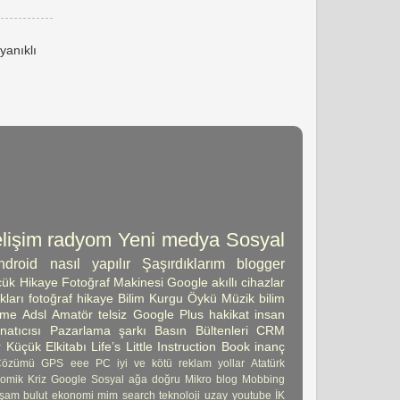
yanıklı
lişim
radyom
Yeni medya
Sosyal
ndroid
nasıl yapılır
Şaşırdıklarım
blogger
ük Hikaye
Fotoğraf Makinesi
Google
akıllı cihazlar
kları
fotoğraf
hikaye
Bilim Kurgu Öykü
Müzik
bilim
şme
Adsl
Amatör telsiz
Google Plus
hakikat
insan
atıcısı
Pazarlama
şarkı
Basın Bültenleri
CRM
 Küçük Elkitabı
Life’s Little Instruction Book
inanç
Çözümü
GPS
eee PC
iyi ve kötü
reklam
yollar
Atatürk
omik Kriz
Google Sosyal ağa doğru
Mikro blog
Mobbing
şam
bulut
ekonomi
mim
search
teknoloji
uzay
youtube
İK