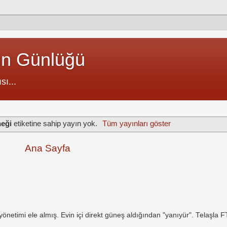
un Günlüğü
sı...
neği
etiketine sahip yayın yok.
Tüm yayınları göster
Ana Sayfa
netimi ele almış. Evin içi direkt güneş aldığından "yanıyür". Telaşla 