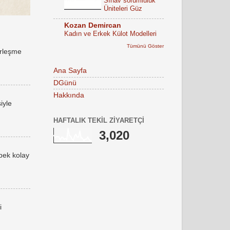
Sınav sorumluluk
Üniteleri Güz
Kozan Demircan
Kadın ve Erkek Külot Modelleri
Tümünü Göster
erleşme
Ana Sayfa
DGünü
Hakkında
iyle
HAFTALIK TEKIL ZIYARETÇI
3,020
 pek kolay
i