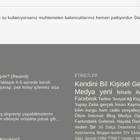
 su kullanıyorsanız muhtemelen baloncuklarınız hemen patlıyordur. Da
ETIKETLER
ılır? (Resimli)
Kendini Bil
Kişisel Ge
aklaşık 4-5 senedir kendi
ı şarap, pek kolay içilemez olsa
Medya
yeni
felsefe
A
Facebook
Twitter
Sosyal Ağ
Küç
Yapay Zeka
gerçek
İnsan Kayna
bilim kurgu
ham radio
sosyalle
üş alışverişi yapabilimelerini
Ölüm
İnternet
Blog
Medya Oyn
etkisiyle ortalıkta pıtrak gib...
Farkındalık
Gelecek
Hayata Dair
neden
Şiir
3G
Datça
Depolama 
Aydınlanma
Blogger-tumblr
DIY
Ekon
Satış
Sosyal CRM
TTNET
Yandex
Ya
 Küçüktür?