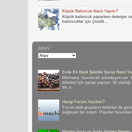
Köpük Baloncuk Nasıl Yapılır?
Köpük baloncuk yaparken deterjan ve
baloncuklar için çözelti...
ARŞIV
Evde En Basit Şekilde Şarap Nasıl Yap
Merhaba. Gurme bir arkadaşım var. Y
tüketimi için şarap yapıyor. İlk yaptığ
da, s...
Hangi Forum Yazılımı?
Forum belli grupların birbirleri ile gör
sağlayan bir ortam. Popüler forumların 
Maden Suyu ve Soda Şişeleri Neden