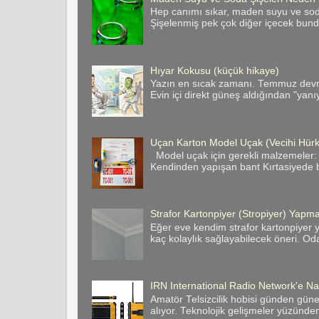
Hep canımı sıkar, maden suyu ve soda 
Şişelenmiş pek çok diğer içecek bund
Hıyar Kokusu (küçük hikaye)
Yazın en sıcak zamanı. Temmuz devril
Evin içi direkt güneş aldığından "yanı
Uçan Karton Model Uçak (Vecihi Hür
Model uçak için gerekli malzemeler:
Kendinden yapışan bant Kırtasiyede bas
Strafor Kartonpiyer (Stropiyer) Yapman
Eğer eve kendim strafor kartonpiyer y
kaç kolaylık sağlayabilecek öneri. Odan
IRN International Radio Network'e Nas
Amatör Telsizcilik hobisi günden gün
alıyor. Teknolojik gelişmeler yüzünde