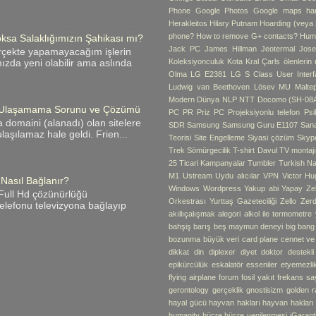
Phone
Google Photos
Google maps hari
Herakleitos
Hilary Putnam
Hoarding (veya B
phone?
How to remove G+ contacts?
Hum
ksa Salaklığımızın Şahikası mı?
Jack PC
James Hillman
Jeotermal
Jose
rçekte yapamayacağım işlerin
Koleksiyonculuk
Kota
Kral Çarls ölenlerin
zda yeni olabilir ama aslında
Olma
LG E2381
LG S Class User Interf
Ludwig van Beethoven
Lösev
MU
Malte
Modern Dünya
NLP
NTT Docomo (SH-08
me Ulaşamama Sorunu ve Çözümü
PC
PR
Priz PC
Projeksiyonlu telefon
Psik
 domaini (alanadı) olan sitelere
SDR
Samsung
Samsung Guru E1107
Sana
laşılamaz hale geldi. Frien...
Teorisi
Site Engelleme
Siyasi çözüm
Skyp
Trek
Sömürgecilik
T-shirt Davul
TV montaj
25
Ticari Kampanyalar
Tumbler
Turkish Na
M1
Ustream
Uydu alıcılar
VPN
Victor Hu
 Nasıl Bağlanır?
Windows
Wordpress
Yakup abi
Yapay Ze
i Full Hd çözünürlüğü
Orkestrası
Yurttaş Gazeteciliği
Zello
Zerd
 telefonu televizyona bağlayıp
akıllıçalışmak
alegori
alkol ile termometre
bahşiş
barış
beş maymun deneyi
big bang
bozunma
büyük veri
card plane
cennet v
dikkat
din
diplexer
diyet
doktor destekli 
epikürcülük
eskalatör
esseniler
etyemezli
flying airplane
forum
fosil yakıt
frekans sa
gerontology
gerçeklik
gnostisizm
golden r
hayal gücü
hayvan hakları
hayvan hakları
humanity
hücre
hücre yenilenmesi
iGarant