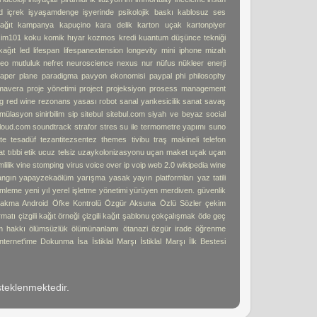
d
içrek
işyaşamdenge
işyerinde psikolojik baskı
kablosuz ses
ağıt
kampanya
kapuçino
kara delik
karton uçak
kartonpiyer
işim101
koku
komik hıyar
kozmos
kredi
kuantum düşünce tekniği
kağıt
led
lifespan
lifespanextension
longevity
mini iphone
mizah
deo
mutluluk
nefret
neuroscience
nexus
nur
nüfus
nükleer enerji
aper plane
paradigma
pavyon ekonomisi
paypal
phi
philosophy
imavera
proje yönetimi
project
projeksiyon
prosess management
g
red wine
rezonans yasası
robot
sanal yankesicilik
sanat
savaş
imülasyon
sinirbilim
sip
sitebul
sitebul.com
siyah ve beyaz
social
loud.com
soundtrack
strafor
stres
su ile termometre yapımı
suno
te
tesadüf
tezantitezsentez
themes
tivibu
traş makineli telefon
at
tıbbi etik
ucuz telsiz
uzaykolonizasyonu
uçan maket uçak
uçan
lilik
vine stomping
virus
voice over ip
voip
web 2.0
wikipedia
wine
angın
yapayzekaölüm
yarışma
yasak
yayın platformları
yaz tatili
mleme
yeni yıl
yerel işletme
yönetimi
yürüyen merdiven. güvenlik
akma Android
Öfke Kontrolü
Özgür Aksuna
Özlü Sözler
çekim
ormatı
çizgili kağıt örneği
çizgili kağıt şablonu
çokçalışmak
öde geç
m hakkı
ölümsüzlük
ölümünanlamı
ötanazi
özgür irade
öğrenme
İnternet'ime Dokunma
İsa
İstiklal Marşı
İstiklal Marşı İlk Bestesi
teklenmektedir.