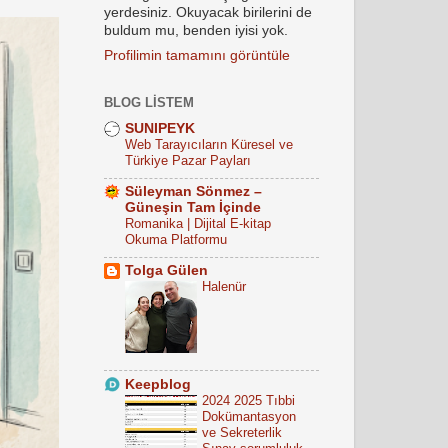
yerdesiniz. Okuyacak birilerini de
buldum mu, benden iyisi yok.
Profilimin tamamını görüntüle
BLOG LISTEM
SUNIPEYK
Web Tarayıcıların Küresel ve
Türkiye Pazar Payları
Süleyman Sönmez –
Güneşin Tam İçinde
Romanika | Dijital E-kitap
Okuma Platformu
Tolga Gülen
Halenür
Keepblog
2024 2025 Tıbbi
Dokümantasyon
ve Sekreterlik