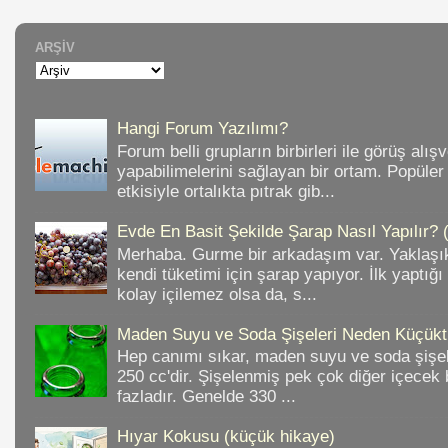
ARŞIV
Hangi Forum Yazılımı?
Forum belli grupların birbirleri ile görüş alışv
yapabilimelerini sağlayan bir ortam. Popüler
etkisiyle ortalıkta pıtrak gib...
Evde En Basit Şekilde Şarap Nasıl Yapılır? 
Merhaba. Gurme bir arkadaşım var. Yaklaşık
kendi tüketimi için şarap yapıyor. İlk yaptığ
kolay içilemez olsa da, s...
Maden Suyu ve Soda Şişeleri Neden Küçükt
Hep canımı sıkar, maden suyu ve soda şişele
250 cc'dir. Şişelenmiş pek çok diğer içece
fazladır. Genelde 330 ...
Hıyar Kokusu (küçük hikaye)