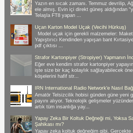
Yazın en sıcak zamanı. Temmuz devrilip, A
ele almış. Evin içi direkt güneş aldığından "
Telaşla FT8 yapan ...
Uçan Karton Model Uçak (Vecihi Hürkuş)
Model uçak için gerekli malzemeler: Make
Yapıştırıcı Kendinden yapışan bant Kırtasiy
pdf çıktısı ...
Strafor Kartonpiyer (Stropiyer) Yapmanın İnc
Eğer eve kendim strafor kartonpiyer yapayı
işte size bir kaç kolaylık sağlayabilecek ön
köşelerini hafif str...
IRN International Radio Network'e Nasıl Bağl
Amatör Telsizcilik hobisi günden güne yeni 
payını alıyor. Teknolojik gelişmeler yüzünd
artık tüm insanlığa yay...
Yapay Zeka Bir Koltuk Değneği mi, Yoksa Sa
Şahikası mı?
Yapay zeka koltuk değneğim gibi. Gerçekte