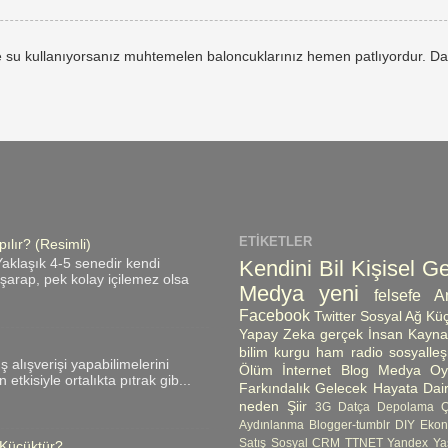
 su kullanıyorsanız muhtemelen baloncuklarınız hemen patlıyordur. Da
ETIKETLER
ılır? (Resimli)
Kendini Bil
Kişisel Ge
aklaşık 4-5 senedir kendi
ı şarap, pek kolay içilemez olsa
Medya
yeni
felsefe
A
Facebook
Twitter
Sosyal Ağ
Küç
Yapay Zeka
gerçek
İnsan Kayna
bilim kurgu
ham radio
sosyalle
üş alışverişi yapabilimelerini
Ölüm
İnternet
Blog
Medya Oyn
etkisiyle ortalıkta pıtrak gib...
Farkındalık
Gelecek
Hayata Dair
neden
Şiir
3G
Datça
Depolama 
Aydınlanma
Blogger-tumblr
DIY
Ekon
Satış
Sosyal CRM
TTNET
Yandex
Ya
 Küçüktür?