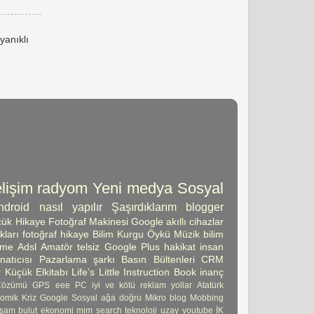
yanıklı
lişim
radyom
Yeni medya
Sosyal
ndroid
nasıl yapılır
Şaşırdıklarım
blogger
ük Hikaye
Fotoğraf Makinesi
Google
akıllı cihazlar
kları
fotoğraf
hikaye
Bilim Kurgu Öykü
Müzik
bilim
şme
Adsl
Amatör telsiz
Google Plus
hakikat
insan
atıcısı
Pazarlama
şarkı
Basın Bültenleri
CRM
 Küçük Elkitabı
Life’s Little Instruction Book
inanç
Çözümü
GPS
eee PC
iyi ve kötü
reklam
yollar
Atatürk
omik Kriz
Google Sosyal ağa doğru
Mikro blog
Mobbing
şam
bulut
ekonomi
mim
search
teknoloji
uzay
youtube
İK