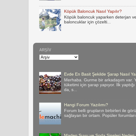
Köpük Baloncuk Nasıl Yapılır?
Köpük baloncuk yaparken deterjan ve
baloncuklar için çözelti...
ARŞIV
Evde En Basit Şekilde Şarap Nasıl Yap
Merhaba. Gurme bir arkadaşım var. Y
tüketimi için şarap yapıyor. İlk yaptığ
da, s...
Hangi Forum Yazılımı?
Forum belli grupların birbirleri ile gör
sağlayan bir ortam. Popüler forumların 
Maden Suyu ve Soda Şişeleri Neden