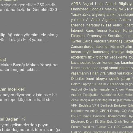
APRS
Asgari Ücret
Ataturk
Bilgisay
şişeleri genellikle 250 cc'dir.
Friendfeed
Google+
Maslow
NAS
Pla
an daha fazladır. Genelde 330 ...
Yapay Zekâ
alışveriş
anlık mesajlaş
yolculuk
AI
Ahlak
Algoritma
Ankara
Evrende neredeyiz?
FM Verici
Fibero
İnternet
Kaos Teorisi
Kariyer
Konum
ip, Ağustos yönetimi ele almış.
Pinterest
Promosyon
Sansürden kur
yür". Telaşla FT8 yapan ...
Twitter Cards
Varoluş
Vatandaş Gazete
Zamanı durdurmak mümkün mü?
altın
başarı
beyin
bumerang
distopya
doğ
ezoterizm
fizik
fotoğraf Yedekleme
fo
kuş)
kavanozdaki beyin
kendin yap
kuantu
 Maket Bıçağı Makas Yapıştırıcı
fiction
secret
seo
sevgi
smart phone
s
tırılmış pdf çıktısı ...
yaşamanın sırları
viral
vitriol
yaratıcılık
Öneriler
öneri
ütopya
İşsizlik
şarap
Dolara Laptop
10 Kasım
2009 neden iyi geç
ın İncelikleri
Android G+ kişiler temizleme
Anger Man
apayım diyorsanız işte size bir
Atatürk Fotoğrafları
Atatürk'ten Son Mekt
ın tepe köşelerini hafif str...
Zehiri
Barış'a destek
Bağımlılık (Metaforik
VPN
Bedelsiz VPN
Beriltech
Berkeley
Bil
İskender ve Aristo
CERN Deneyi
CQ Ser
DVB-C
Davul
Davulcu
Dinamometre
Diy
ıl Bağlanılır?
Electronic Drum Kit Shirt
Epic
Erich Neum
e yeni gelişmelerden payını
Forum Yazlılımı
Fuarlar
G+
G20
Garant
n haberleşme artık tüm insanlığa
Ginkgo Biloba
Giordano Bruno
Gmail
Goo