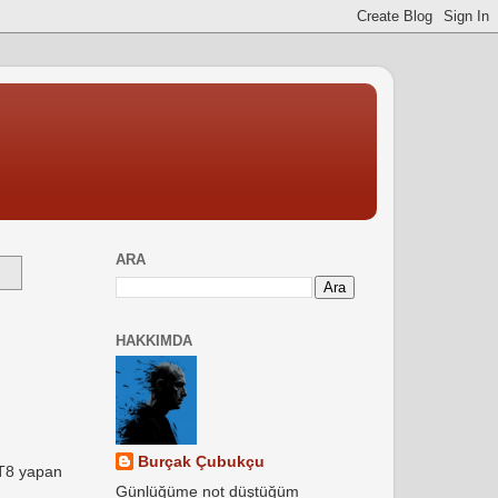
ARA
HAKKIMDA
Burçak Çubukçu
FT8 yapan
Günlüğüme not düştüğüm