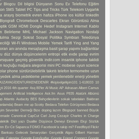
ar
Blogcu
Dil bilgisi
Dünyanın Sonu
Ev Telefonu
Eğitim
ton
SMS
Tablet PC
Tips and Tricks
Türk Telekom
Uygarlık
ma
arayış
biometrik
evren
hafıza
iPhone
ios
kültür
linkedIn
Biyografi
Chromebook
Descartes
Ekran Görüntüsü Alma
ptik
GSM
HDMI Dongle
Hedef
Instagram
Internet
Kablo
 Belirleme
MHL
Michael Jackson
Navigation
Nostalji
tulma
Sezgi
Sokrat
Sosyal Politika
Symbian
Teledünya
ciliği
Wi-Fi
Windows Mobile
Yemek Tarifi
Ying and Yang
 oran
anı
anında mesajlaşma
basit şarap yapımı
bağlantılar
ru
düz dünya
düşüncelerim
entropi
etik
evde şarap
evrim
ursquare
geçmiş
güvenlik
indir.com
insanlık
iphone taklidi
m koçluğu
mağara alegorisi
mini PC
mobese
oyun
science
olar phone
sürdürülebilirlik
takıntı
telefon
termometre
uzun
yedek alma
yedekleme
yemek
yenilenebilir enerji
yönetim
#UZAYAGİDENTURKENEDENİR
#kişiselgelişim101
1-618033
10
ti
2016 4th quarter
4sq
80'ler
AI Music
AP
Adrasan
Albert Camus
agement
Artificial Intelligence
Ask.fm
Asus P835
Atatürk Albümü
up
Atlantis
Audacity
BES
Bahçelievlerin sokak tabelaları
Baldıran
 anlamda)
Beam me up Scotty
Bedava Telefon Görüşmesi
Bedava
işim Sevenler Derneği
Bize doping lazım
Blogspot banned
Büyük
enade
Canonical
CapCut
Carl Jung
Cezayir
Charles in Charge
alektik
Dizi yazı
Dualite
Düşünce Deneyi
Einstein
Ekşi Sözlük
ann
Ev-Ce Sapanca
FOMO
Facebook'a rakip mi?
Feedfloyd
Flickr
i Bankası
Gelecek Senaryoları
Gerçeklik Algısı
Gilbert Harman
gle Calendar
Google Fotoğraflar
Google Friend Connect
Google