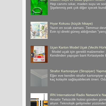
Hep canımı sıkar, maden suyu ve soda 
Şişelenmiş pek çok diğer içecek bund
Hıyar Kokusu (küçük hikaye)
Yazın en sıcak zamanı. Temmuz devril
Evin içi direkt güneş aldığından "yanı
Uçan Karton Model Uçak (Vecihi Hür
Model uçak için gerekli malzemeler:
Kendinden yapışan bant Kırtasiyede bas
Strafor Kartonpiyer (Stropiyer) Yapman
Eğer eve kendim strafor kartonpiyer y
kaç kolaylık sağlayabilecek öneri. Odan
IRN International Radio Network'e Nas
Amatör Telsizcilik hobisi günden gün
alıyor. Teknolojik gelişmeler yüzünde