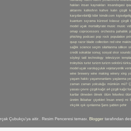
hakları
insan kaynakları
insandogasi
ipa
aktarımı
kafesfırın
kahve
kalın çizgili k
karşıtlarınbirliği
kibir
kimdir.com
kişiselgel
kuantum sıçrama
küresel
kılavuz çizgili 
model uçak
mortalityrate
music
music vi
omap coprocessors
orchestra
pahalılık
p
phishing
podcast
pop rock
population
pr
quup
razor blade collection
red vine makin
sağlık
science
seçim
silahlanma
silikon
s
credit
sokaklar
sonuç
sosyal skor
soundc
söyleşi
tatil
technology
televizyon
templa
troleybüs
turist
turizm
turizm sektörü
türks
model uçak
varoluşçuluk
vejetaryenlik
verim
wine brewery
wine making
winery
xing
y
yaşam hakkı
yaşamınanlamı
yaşlanma
ye
zaman
zaman yolculuğu mümkün mü?
Ç
yasası
çevre
çizgili kağıt a4
çizgili kağıt f
kartlar
ölmeden ölmek
ölüm felsefesi
ölü
üretim
İlkbahar çiçekleri
İnsan enerji mi
ırkçılık
ışık
ışınlanma
Şans
şablon
şehir
rçak Çubukçu'ya aitir.. Resim Penceresi teması.
Blogger
tarafından des