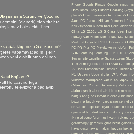
Phone
Google Photos
Google maps hari
Herakleitos
Hilary Putnam
Hoarding (veya B
phone?
How to remove G+ contacts?
Hum
me Ulaşamama Sorunu ve Çözümü
Jack PC
James Hillman
Jeotermal
Jose
 domaini (alanadı) olan sitelere
Koleksiyonculuk
Kota
Kral Çarls ölenlerin
laşılamaz hale geldi. Frien...
Olma
LG E2381
LG S Class User Interf
Ludwig van Beethoven
Lösev
MU
Malte
Modern Dünya
NLP
NTT Docomo (SH-08
ksa Salaklığımızın Şahikası mı?
PC
PR
Priz PC
Projeksiyonlu telefon
Psik
rçekte yapamayacağım işlerin
SDR
Samsung
Samsung Guru E1107
Sana
zda yeni olabilir ama aslında
Teorisi
Site Engelleme
Siyasi çözüm
Skyp
Trek
Sömürgecilik
T-shirt Davul
TV montaj
25
Ticari Kampanyalar
Tumbler
Turkish Na
M1
Ustream
Uydu alıcılar
VPN
Victor Hu
 Nasıl Bağlanır?
Windows
Wordpress
Yakup abi
Yapay Ze
i Full Hd çözünürlüğü
Orkestrası
Yurttaş Gazeteciliği
Zello
Zerd
 telefonu televizyona bağlayıp
akıllıçalışmak
alegori
alkol ile termometre
bahşiş
barış
beş maymun deneyi
big bang
bozunma
büyük veri
card plane
cennet v
dikkat
din
diplexer
diyet
doktor destekli 
epikürcülük
eskalatör
esseniler
etyemezli
flying airplane
forum
fosil yakıt
frekans sa
gerontology
gerçeklik
gnostisizm
golden r
hayal gücü
hayvan hakları
hayvan hakları
humanity
hücre
hücre yenilenmesi
iGarant