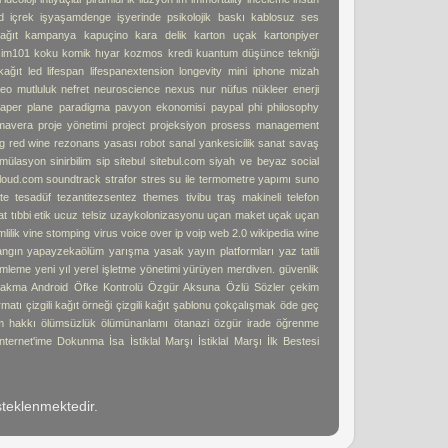
d
içrek
işyaşamdenge
işyerinde psikolojik baskı
kablosuz ses
ağıt
kampanya
kapuçino
kara delik
karton uçak
kartonpiyer
işim101
koku
komik hıyar
kozmos
kredi
kuantum düşünce tekniği
kağıt
led
lifespan
lifespanextension
longevity
mini iphone
mizah
deo
mutluluk
nefret
neuroscience
nexus
nur
nüfus
nükleer enerji
aper plane
paradigma
pavyon ekonomisi
paypal
phi
philosophy
imavera
proje yönetimi
project
projeksiyon
prosess management
g
red wine
rezonans yasası
robot
sanal yankesicilik
sanat
savaş
imülasyon
sinirbilim
sip
sitebul
sitebul.com
siyah ve beyaz
social
loud.com
soundtrack
strafor
stres
su ile termometre yapımı
suno
te
tesadüf
tezantitezsentez
themes
tivibu
traş makineli telefon
at
tıbbi etik
ucuz telsiz
uzaykolonizasyonu
uçan maket uçak
uçan
lilik
vine stomping
virus
voice over ip
voip
web 2.0
wikipedia
wine
angın
yapayzekaölüm
yarışma
yasak
yayın platformları
yaz tatili
mleme
yeni yıl
yerel işletme
yönetimi
yürüyen merdiven. güvenlik
akma Android
Öfke Kontrolü
Özgür Aksuna
Özlü Sözler
çekim
ormatı
çizgili kağıt örneği
çizgili kağıt şablonu
çokçalışmak
öde geç
m hakkı
ölümsüzlük
ölümünanlamı
ötanazi
özgür irade
öğrenme
İnternet'ime Dokunma
İsa
İstiklal Marşı
İstiklal Marşı İlk Bestesi
teklenmektedir.