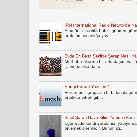
IRN International Radio Network'e Nas
Amatör Telsizcilik hobisi günden gün
artık tüm insanlığa yay...
Evde En Basit Şekilde Şarap Nasıl Yap
Merhaba. Gurme bir arkadaşım var. Yak
içilemez olsa da, s...
Hangi Forum Yazılımı?
Forum belli grupların birbirleri ile gö
ortalıkta pıtrak gib...
Basit Şarap Hava Kilidi Yapımı (Resim
Eğer evde kendi şarabınızı yapıyorsan
önlemek önemlidir. Bunun içi...