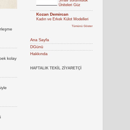
Sınav sorumluluk
Üniteleri Güz
Kozan Demircan
Kadın ve Erkek Külot Modelleri
Tümünü Göster
erleşme
Ana Sayfa
DGünü
Hakkında
 pek kolay
HAFTALIK TEKIL ZIYARETÇI
iyle
i