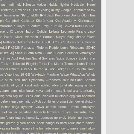
tası indirmek
H2testw
Haiper
Halkla İlişkiler
Hediyeler
Hegel
iriktirme)
How do I STOP syncing all my Google+ contacts to my
e
Hümanizim
ING Emeklilik
IRN
Jack Kevorkian Doktor Ölüm filmi
ph Campbell
Kablosuz Köprü
Kant
KhanAcademy
Kierkegaard
 mallarına el koydu
Kuantum Fiziği
Kurtuluş Savaşı
Kötü Cin
Kötü
ace
LHC
Large Hadron Collider
Leibniz
Leonardo Pisano
Linux
pe Pazarı
Marx
Microsoft 8 Surface
Milliyet Blog
Mircea Eliade
A)
Netbook
Nietzsche
Nokia X6
OCD
OKB
Outlook.com Calendar
oloji
RK2928
Ramazan
Reform
Roddenberry
Rönesans
SDHC
l Özel Ağ
Sansür
Satın Alma Güdüsü
Seçici
Seçmeci
Simülasyon
e
Smile Adsl Reklamı
Social
Sokrates
Spiga
Spinoza
Spotify
Star
ı
Taoizm
Teknoloji Eleştirisi
Tesla
The Matrix
Thomas Kuhn
Thriller
tional Anthem
Tüketici Davranışı
Türk
Türkçe
UFO
Ubuntu
Umid-
go
Victorinox 16 GB
Wayback Machine
Waze
WhatsApp
Whois
ka Müzik
YouTube Symphony Orchestra
Youtube Sanal Senfoni
üştlük
a4 çizgili kağıt indir
adalet
advertorial
afet
aging
air lock
 yapımı
altını olan kuralı koyar
anlık mesaj listesi
arama
arkadaş
big data
bilgi
bir Cezair anısı
blacklist
bluetooth aygıtları
boomads
e cehennem
cinematic
coPub
combiner
d-smart
deri
devlet
digitürk
intihar
doğa
dynamic views
ekmek
ekmek üretimi
enflasyon
k
exif
fail
far parlatma
fibonachi
firmware
fix
fiyat
fiyat artışı
fizik.
yıcı
future
futureofhumanity
genetics
gereksiz bilgiler
germanyum
atio
grefen
güven
haber
hack
hangouts
hard rock
hasta hakları
 yasası
health
hesap silme
homade wine
how to make vine
hukuk
i
ideoloji
ihtiyaçlar piramidi
ik
iluzyon
im
immortality
inceleme
insan